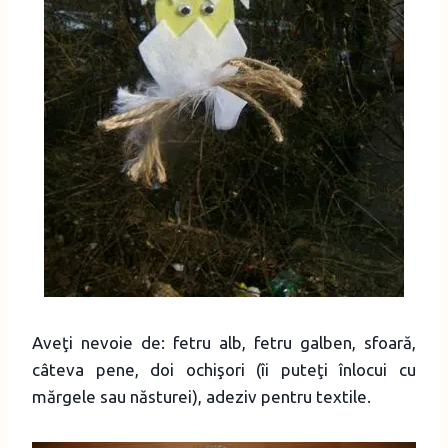
Aveţi nevoie de: fetru alb, fetru galben, sfoară,
câteva pene, doi ochişori (îi puteţi înlocui cu
mărgele sau năsturei), adeziv pentru textile.