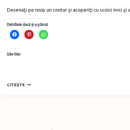
Desenaţi pe nisip un contur şi acoperiţi cu scoici mici şi
Distribuie dacă ţi-a plăcut
Like this:
ÎN
CITEȘTE
CONCEDIU
–
ACTIVITATE
PE
PLAJĂ
PENTRU
COPII