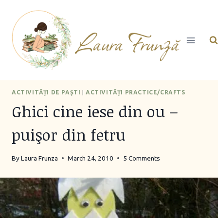
Skip
to
content
ACTIVITĂŢI DE PAŞTI
|
ACTIVITĂŢI PRACTICE/CRAFTS
Ghici cine iese din ou –
puişor din fetru
By
Laura Frunza
March 24, 2010
5 Comments