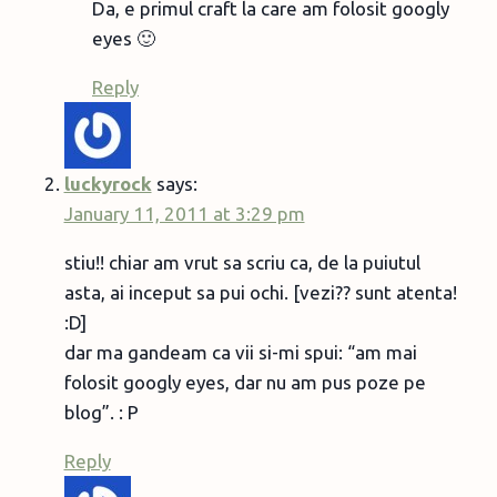
Da, e primul craft la care am folosit googly
eyes 🙂
Reply
luckyrock
says:
January 11, 2011 at 3:29 pm
stiu!! chiar am vrut sa scriu ca, de la puiutul
asta, ai inceput sa pui ochi. [vezi?? sunt atenta!
:D]
dar ma gandeam ca vii si-mi spui: “am mai
folosit googly eyes, dar nu am pus poze pe
blog”. : P
Reply