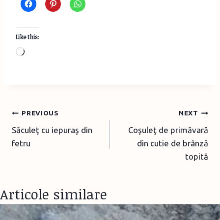
Like this:
L
o
a
d
i
Post
PREVIOUS
NEXT
n
Săculeţ cu iepuraş din
Coşuleţ de primăvară
navigation
g
fetru
din cutie de brânză
…
topită
Articole similare