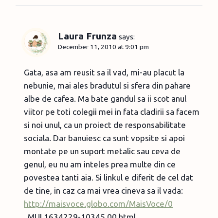
Laura Frunza
says:
December 11, 2010 at 9:01 pm
Gata, asa am reusit sa il vad, mi-au placut la
nebunie, mai ales bradutul si sfera din pahare
albe de cafea. Ma bate gandul sa ii scot anul
viitor pe toti colegii mei in fata cladirii sa facem
si noi unul, ca un proiect de responsabilitate
sociala. Dar banuiesc ca sunt vopsite si apoi
montate pe un suport metalic sau ceva de
genul, eu nu am inteles prea multe din ce
povestea tanti aia. Si linkul e diferit de cel dat
de tine, in caz ca mai vrea cineva sa il vada:
http://maisvoce.globo.com/MaisVoce/0
,,MUL1634229-10345,00.html