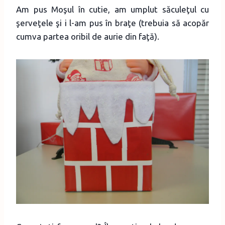
Am pus Moşul în cutie, am umplut săculeţul cu
şerveţele şi i l-am pus în braţe (trebuia să acopăr
cumva partea oribil de aurie din faţă).