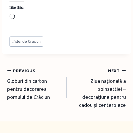
Like this:
L
o
a
Post
d
#
idei de Craciun
Tags:
i
n
g
Post
PREVIOUS
NEXT
…
Globuri din carton
Ziua naţională a
navigation
pentru decorarea
poinsettiei –
pomului de Crăciun
decoraţiune pentru
cadou şi centerpiece