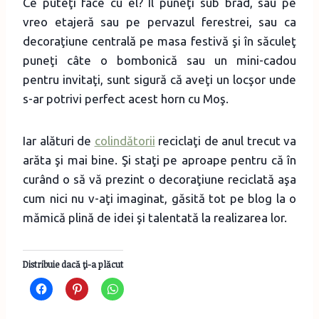
Ce puteţi face cu el? Îl puneţi sub brad, sau pe
vreo etajeră sau pe pervazul ferestrei, sau ca
decoraţiune centrală pe masa festivă şi în săculeţ
puneţi câte o bombonică sau un mini-cadou
pentru invitaţi, sunt sigură că aveţi un locşor unde
s-ar potrivi perfect acest horn cu Moş.
Iar alături de
colindătorii
reciclaţi de anul trecut va
arăta şi mai bine. Şi staţi pe aproape pentru că în
curând o să vă prezint o decoraţiune reciclată aşa
cum nici nu v-aţi imaginat, găsită tot pe blog la o
mămică plină de idei şi talentată la realizarea lor.
Distribuie dacă ţi-a plăcut