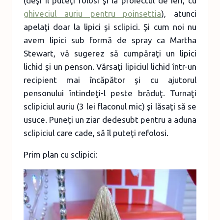
(deşi îl puteţi folosi şi la proiectul de ieri, cu
ghiveciul auriu pentru poinsettia
), atunci
apelaţi doar la lipici şi sclipici. Şi cum noi nu
avem lipici sub formă de spray ca Martha
Stewart, vă sugerez să cumpăraţi un lipici
lichid şi un penson. Vărsaţi lipiciul lichid într-un
recipient mai încăpător şi cu ajutorul
pensonului întindeţi-l peste brăduţ. Turnaţi
sclipiciul auriu (3 lei flaconul mic) şi lăsaţi să se
usuce. Puneţi un ziar dedesubt pentru a aduna
sclipiciul care cade, să îl puteţi refolosi.
Prim plan cu sclipici: