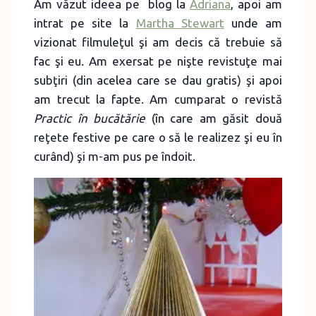
Am văzut ideea pe blog la
Adriana
, apoi am
intrat pe site la
Martha Stewart
unde am
vizionat filmuleţul şi am decis că trebuie să
fac şi eu. Am exersat pe nişte revistuţe mai
subţiri (din acelea care se dau gratis) şi apoi
am trecut la fapte. Am cumparat o revistă
Practic în bucătărie
(în care am găsit două
reţete festive pe care o să le realizez şi eu în
curând) şi m-am pus pe îndoit.