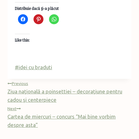
Distribuie dacă ţi-a plăcut
Like this:
Post
#
idei cu braduti
Tags:
Post
Previous
Ziua naţională a poinsettiei – decoraţiune pentru
navigation
cadou şi centerpiece
Next
Cartea de miercuri – concurs “Mai bine vorbim
despre asta”