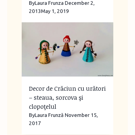
By
Laura Frunza
December 2,
2013
May 1, 2019
Decor de Crăciun cu urători
– steaua, sorcova şi
clopoţelul
By
Laura Frunză
November 15,
2017