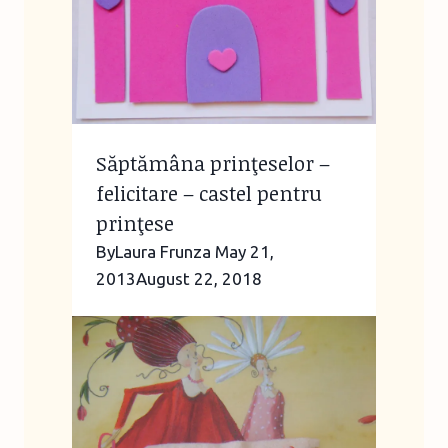
Săptămâna prinţeselor –
felicitare – castel pentru
prinţese
By
Laura Frunza
May 21,
2013
August 22, 2018