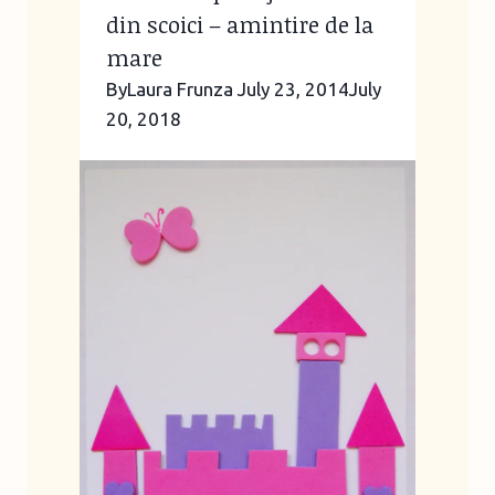
din scoici – amintire de la
mare
By
Laura Frunza
July 23, 2014
July
20, 2018