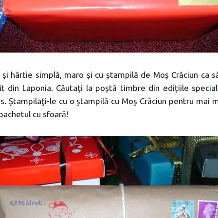
şi hârtie simplă, maro şi cu ştampilă de Moş Crăciun ca s
t din Laponia. Căutaţi la poştă timbre din ediţiile specia
s. Ştampilaţi-le cu o ştampilă cu Moş Crăciun pentru mai m
 pachetul cu sfoară!