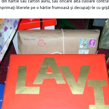
 din hârtie sau carton auriu, sau oricare altă culoare contra
mprimaţi literele pe o hârtie frumoasă şi decupaţi-le cu grijă