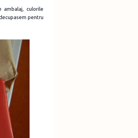
e ambalaj, culorile
l decupasem pentru