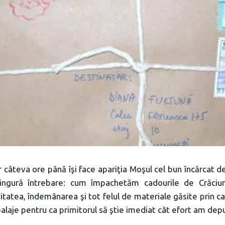
câteva ore până îşi face apariţia Moşul cel bun încărcat de
ngură întrebare: cum împachetăm cadourile de Crăciun
vitatea, îndemânarea şi tot felul de materiale găsite prin ca
aje pentru ca primitorul să ştie imediat cât efort am depu