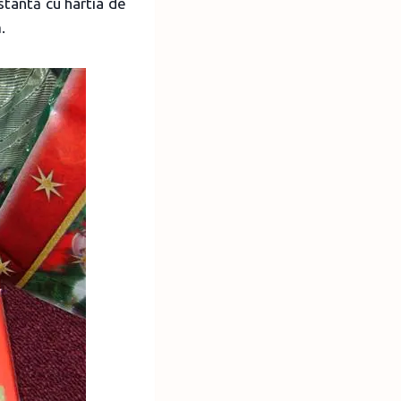
stantă cu hârtia de
.