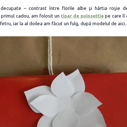
 decupate – contrast între florile albe şi hârtia roşie d
u primul cadou, am folosit un
tipar de poinsettia
pe care î
 fetru, iar la al doilea am făcut un fulg, după modelul de aici.