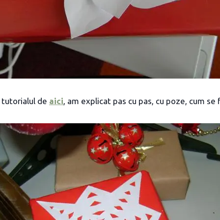
i tutorialul de
aici
, am explicat pas cu pas, cu poze, cum se 