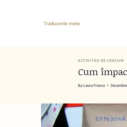
Skip
to
content
Traducerile mele
ACTIVITĂŢI DE CRĂCIUN
Cum împach
By
Laura Frunza
December