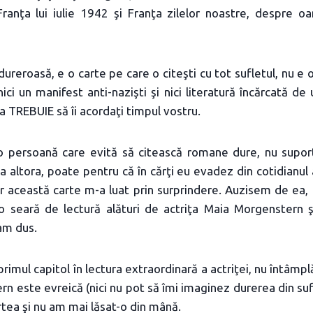
Franţa lui iulie 1942 şi Franţa zilelor noastre, despre oa
dureroasă, e o carte pe care o citeşti cu tot sufletul, nu e 
ci un manifest anti-nazişti şi nici literatură încărcată de 
a TREBUIE să îi acordaţi timpul vostru.
o persoană care evită să citească romane dure, nu supor
ţa altora, poate pentru că în cărţi eu evadez din cotidianul
dar această carte m-a luat prin surprindere. Auzisem de ea, 
 o seară de lectură alături de actriţa Maia Morgenstern şi
am dus.
rimul capitol în lectura extraordinară a actriţei, nu întâmpl
n este evreică (nici nu pot să îmi imaginez durerea din sufle
rtea şi nu am mai lăsat-o din mână.