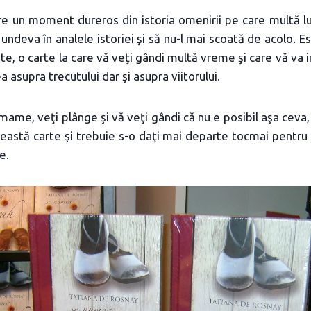
re un moment dureros din istoria omenirii pe care multă lu
 undeva în analele istoriei şi să nu-l mai scoată de acolo. E
te, o carte la care vă veţi gândi multă vreme şi care vă va 
 asupra trecutului dar şi asupra viitorului.
 mame, veţi plânge şi vă veţi gândi că nu e posibil aşa ceva, 
această carte şi trebuie s-o daţi mai departe tocmai pentru c
e.