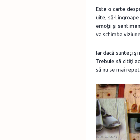
Este o carte desp
uite, să-l îngroape
emoţii şi sentimen
va schimba viziunea
Iar dacă sunteţi şi
Trebuie să citiţi 
să nu se mai repet