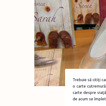
Trebuie să citiţi c
o carte cutremurăt
carte despre viaţă
de acum se împlete