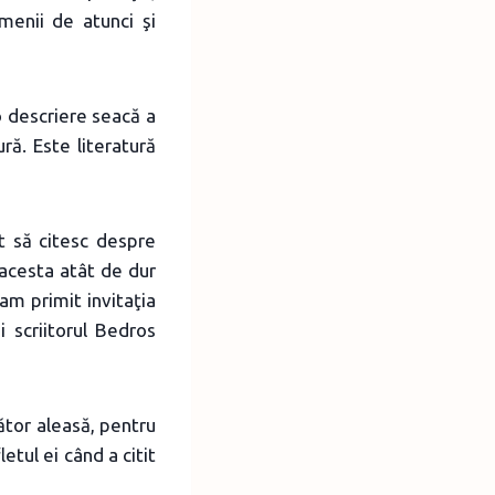
menii de atunci şi
o descriere seacă a
ură. Este literatură
t să citesc despre
 acesta atât de dur
am primit invitaţia
 scriitorul Bedros
ător aleasă, pentru
tul ei când a citit