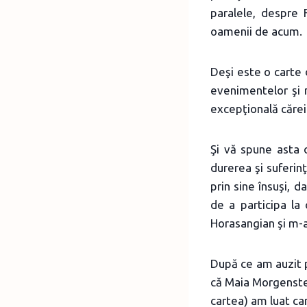
paralele, despre 
oamenii de acum.
Deşi este o carte 
evenimentelor şi ni
excepţională cărei
Şi vă spune asta 
durerea şi suferin
prin sine însuşi, 
de a participa la
Horasangian şi m-
După ce am auzit p
că Maia Morgenster
cartea) am luat ca