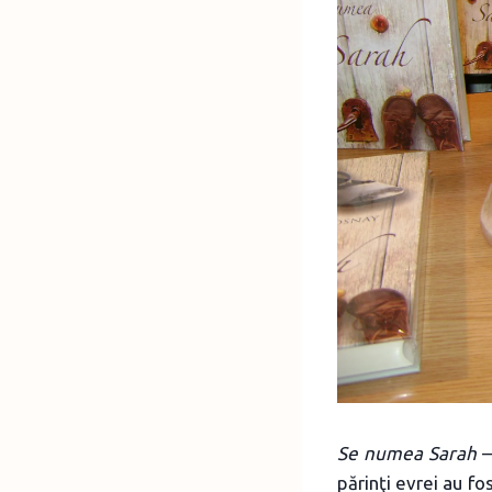
Se numea Sarah
–
părinţi evrei au fo