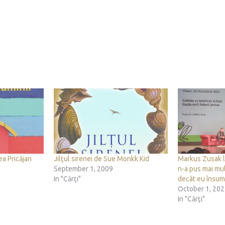
ea Pricăjan
Jilţul sirenei de Sue Monkk Kid
Markus Zusak l
September 1, 2009
n-a pus mai mu
In "Cărţi"
decât eu însum
October 1, 20
In "Cărţi"