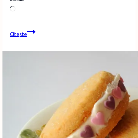
Loading…
Sos
Citește
de
gogoşari