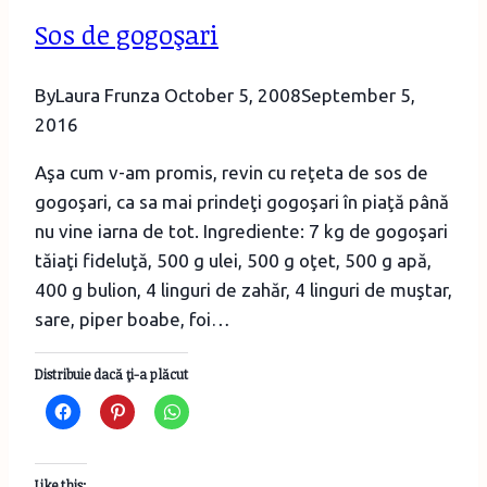
de
Sos de gogoşari
margaretă
By
Laura Frunza
October 5, 2008
September 5,
2016
Aşa cum v-am promis, revin cu reţeta de sos de
gogoşari, ca sa mai prindeţi gogoşari în piaţă până
nu vine iarna de tot. Ingrediente: 7 kg de gogoşari
tăiaţi fideluţă, 500 g ulei, 500 g oţet, 500 g apă,
400 g bulion, 4 linguri de zahăr, 4 linguri de muştar,
sare, piper boabe, foi…
Distribuie dacă ţi-a plăcut
Like this: