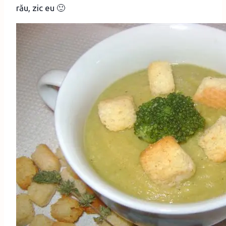
rău, zic eu 🙂