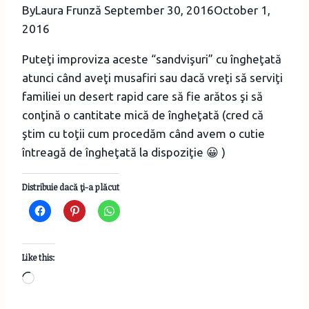
By
Laura Frunză
September 30, 2016
October 1,
2016
Puteţi improviza aceste “sandvişuri” cu îngheţată
atunci când aveţi musafiri sau dacă vreţi să serviţi
familiei un desert rapid care să fie arătos şi să
conţină o cantitate mică de îngheţată (cred că
ştim cu toţii cum procedăm când avem o cutie
întreagă de îngheţată la dispoziţie 😀 )
Distribuie dacă ţi-a plăcut
Like this:
Loading…