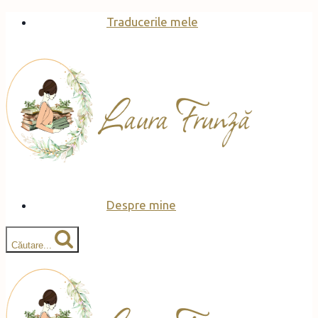
Skip
Traducerile mele
to
content
Despre mine
Căutare...