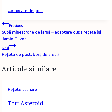
Post
#
mancare de post
Tags:
Post
Previous
Supă minestrone de iarnă – adaptare după rețeta lui
navigation
Jamie Oliver
Next
Rețetă de post: borș de sfeclă
Articole similare
Rețete culinare
Tort Asteroid