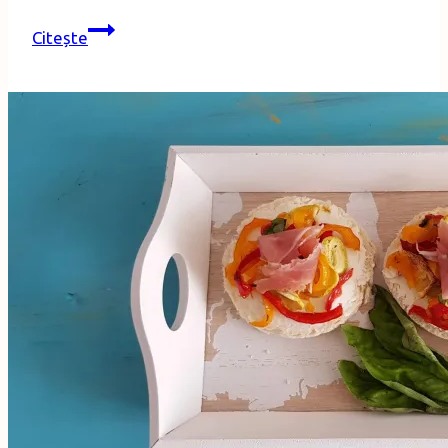
Fursecuri
Citește
cu
îngheţată