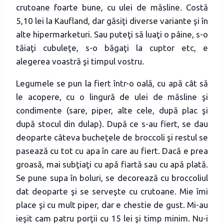
crutoane foarte bune, cu ulei de măsline. Costă
5,10 lei la Kaufland, dar găsiţi diverse variante şi în
alte hipermarketuri. Sau puteţi să luaţi o pâine, s-o
tăiaţi cubuleţe, s-o băgaţi la cuptor etc, e
alegerea voastră şi timpul vostru.
Legumele se pun la fiert într-o oală, cu apă cât să
le acopere, cu o lingură de ulei de măsline şi
condimente (sare, piper, alte cele, după plac şi
după stocul din dulap). După ce s-au fiert, se dau
deoparte câteva bucheţele de broccoli şi restul se
pasează cu tot cu apa în care au fiert. Dacă e prea
groasă, mai subţiaţi cu apă fiartă sau cu apă plată.
Se pune supa în boluri, se decorează cu broccoliul
dat deoparte şi se serveşte cu crutoane. Mie îmi
place şi cu mult piper, dar e chestie de gust. Mi-au
ieşit cam patru porţii cu 15 lei şi timp minim. Nu-i