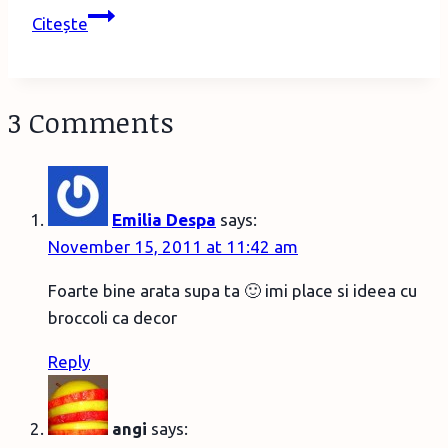
Ce-
Citește
am
mai
gătit
3 Comments
2
Emilia Despa
says:
November 15, 2011 at 11:42 am
Foarte bine arata supa ta 🙂 imi place si ideea cu
broccoli ca decor
Reply
angi
says: