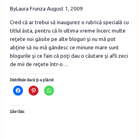
și
By
Laura Frunza
August 1, 2009
prosciutto
Cred că ar trebui să inaugurez o rubrică specială cu
titlul ăsta, pentru că în ultima vreme încerc multe
reţete noi găsite pe alte bloguri şi nu mă pot
abţine să nu mă gândesc ce minune mare sunt
blogurile şi ce fain că poţi dau o căutare şi afli zeci
de mii de reţete într-o…
Distribuie dacă ţi-a plăcut
Like this: