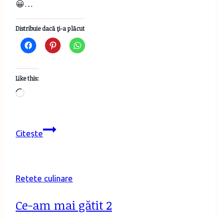
😀…
Distribuie dacă ţi-a plăcut
Like this:
Loading…
Aperitiv
Citește
cald
cu
brânză
Rețete culinare
de
capră,
Ce-am mai gătit 2
legume