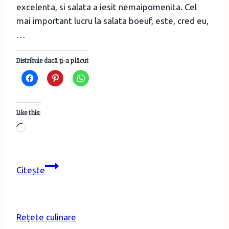
excelenta, si salata a iesit nemaipomenita. Cel
mai important lucru la salata boeuf, este, cred eu,
…
Distribuie dacă ţi-a plăcut
Like this:
Loading…
Salată
Citește
de
boeuf
în
Rețete culinare
formă