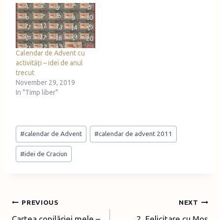
Calendar de Advent cu
activități – idei de anul
trecut
November 29, 2019
In "Timp liber"
Post
#
calendar de Advent
#
calendar de advent 2011
Tags:
#
idei de Craciun
Post
PREVIOUS
NEXT
Cartea copilăriei mele –
2. Felicitare cu Moş