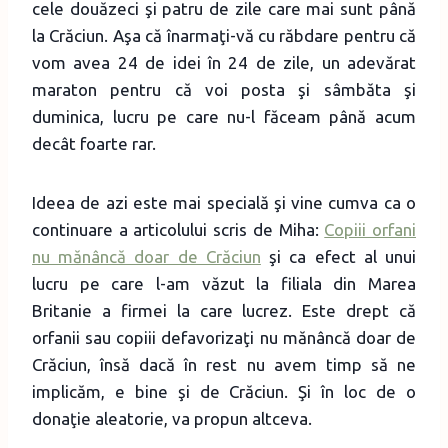
cele douăzeci şi patru de zile care mai sunt până
la Crăciun. Aşa că înarmaţi-vă cu răbdare pentru că
vom avea 24 de idei în 24 de zile, un adevărat
maraton pentru că voi posta şi sâmbăta şi
duminica, lucru pe care nu-l făceam până acum
decât foarte rar.
Ideea de azi este mai specială şi vine cumva ca o
continuare a articolului scris de Miha:
Copiii orfani
nu mănâncă doar de Crăciun
şi ca efect al unui
lucru pe care l-am văzut la filiala din Marea
Britanie a firmei la care lucrez. Este drept că
orfanii sau copiii defavorizaţi nu mănâncă doar de
Crăciun, însă dacă în rest nu avem timp să ne
implicăm, e bine şi de Crăciun. Şi în loc de o
donaţie aleatorie, va propun altceva.