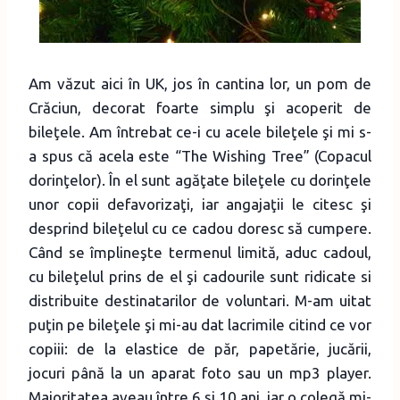
Am văzut aici în UK, jos în cantina lor, un pom de
Crăciun, decorat foarte simplu şi acoperit de
bileţele. Am întrebat ce-i cu acele bileţele şi mi s-
a spus că acela este “The Wishing Tree” (Copacul
dorinţelor). În el sunt agăţate bileţele cu dorinţele
unor copii defavorizaţi, iar angajaţii le citesc şi
desprind bileţelul cu ce cadou doresc să cumpere.
Când se împlineşte termenul limită, aduc cadoul,
cu bileţelul prins de el şi cadourile sunt ridicate si
distribuite destinatarilor de voluntari. M-am uitat
puţin pe bileţele şi mi-au dat lacrimile citind ce vor
copiii: de la elastice de păr, papetărie, jucării,
jocuri până la un aparat foto sau un mp3 player.
Majoritatea aveau între 6 şi 10 ani, iar o colegă mi-