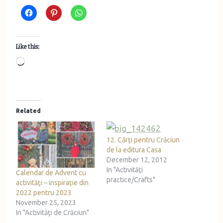
Like this:
L
o
a
d
Related
i
n
12. Cărţi pentru Crăciun
g
de la editura Casa
…
December 12, 2012
In "Activităţi
Calendar de Advent cu
practice/Crafts"
activități – inspirație din
2022 pentru 2023
November 25, 2023
In "Activităţi de Crăciun"