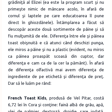
grădiniţă al Elizei (ea este la program scurt şi nu
primeşte nimic de mâncare acolo, în afară de
cornul şi laptele pe care educatoarea îl pune
direct în ghiozdănele). Întâmplarea a făcut să
descopăr aceste două sortimente de pâine şi să
fiu mulţumită de ele. Diferenţa între ele şi pâinea
toast obişnuită e că atunci când deschizi punga,
ele miros a pâine şi nu a plastic (evident, nu miros
ca pâinea proaspăt scoasă din cuptor, dar
diferenţa e cam ca de la cer la pământ). În afară
de diferenţa olfactivă mai avem diferenţa de
ingrediente de pe etichetă şi diferenţa de preţ.
Dar să le luăm pe rând:
French Toast Kids
, produsă de Vel Pitar, costă
6,72 lei în Cora şi conţine: faină albă de grâu, apă,
ulei de palmier, dextroză, drojdie, sare iodată,