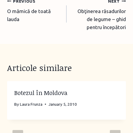
Post
PREVIOUS
NEXT
O mămică de toată
Obţinerea răsadurilor
navigation
lauda
de legume – ghid
pentru începători
Articole similare
Botezul în Moldova
By
Laura Frunza
January 5, 2010