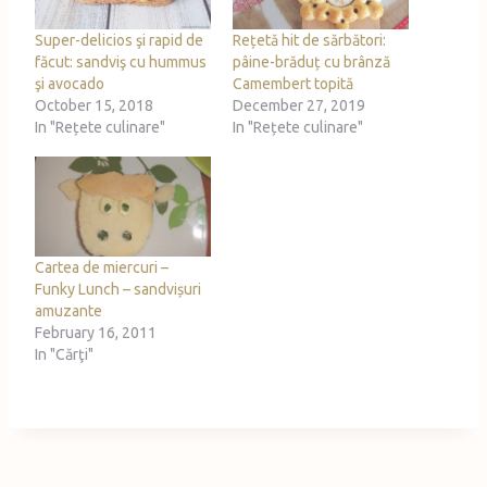
…
Super-delicios şi rapid de
Rețetă hit de sărbători:
făcut: sandviş cu hummus
pâine-brăduț cu brânză
şi avocado
Camembert topită
October 15, 2018
December 27, 2019
In "Rețete culinare"
In "Rețete culinare"
Cartea de miercuri –
Funky Lunch – sandvișuri
amuzante
February 16, 2011
In "Cărţi"