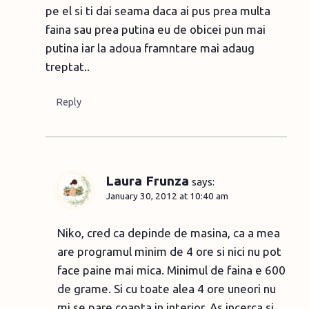
pe el si ti dai seama daca ai pus prea multa
faina sau prea putina eu de obicei pun mai
putina iar la adoua framntare mai adaug
treptat..
Reply
Laura Frunza
says:
January 30, 2012 at 10:40 am
Niko, cred ca depinde de masina, ca a mea
are programul minim de 4 ore si nici nu pot
face paine mai mica. Minimul de faina e 600
de grame. Si cu toate alea 4 ore uneori nu
mi se pare coapta in interior. As incerca si