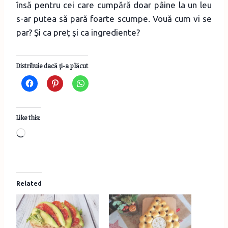
însă pentru cei care cumpără doar pâine la un leu
s-ar putea să pară foarte scumpe. Vouă cum vi se
par? Şi ca preţ şi ca ingrediente?
Distribuie dacă ţi-a plăcut
Like this:
L
o
a
d
Related
i
n
g