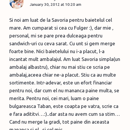
January 30, 2012 at 10:20 am
Si noi am luat de la Savoria pentru baietelul cel
mare. Am cumparat si cea cu Fulger :), dar mie ,
personal, mi se pare prea dulceaga pentru
sandwich-uri cu ceva sarat. Cu unt si gem merge
foarte bine. Nici baietelului nu i-a placut, l-a
incantat mult ambalajul. Am luat Savoria simpla(un
ambalaj albastru), chiar nu mai stiu ce scria pe
ambalaj,aceea chiar ne-a placut. Stiu ca au multe
sortimente. Intr-adevar, este un efort financiar
pentru noi, dar cum el nu mananca paine multa, se
merita. Pentru noi, cei mari, luam o paine
bulgareasca Taban, este coapta pe vatra, scrie ca
e fara adititvi…:)..dar asta nu avem cum sa stim…
Cand nu merge la gradi, tot paine din aceasta
mananca si el , si cel mic.