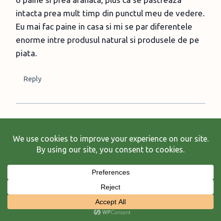
intacta prea mult timp din punctul meu de vedere.
Eu mai fac paine in casa si mi se par diferentele
enorme intre produsul natural si produsele de pe
piata.
Reply
Laura Frunza
says:
January 30, 2012 at 8:47 pm
Cati, nici eu in general, insa astea mi s-au parut
usor mai diferite.
Reply