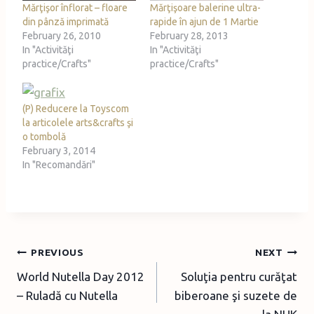
Mărţişor înflorat – floare
Mărţişoare balerine ultra-
din pânză imprimată
rapide în ajun de 1 Martie
February 26, 2010
February 28, 2013
In "Activităţi
In "Activităţi
practice/Crafts"
practice/Crafts"
(P) Reducere la Toyscom
la articolele arts&crafts şi
o tombolă
February 3, 2014
In "Recomandări"
Post
PREVIOUS
NEXT
World Nutella Day 2012
Soluţia pentru curăţat
navigation
– Ruladă cu Nutella
biberoane şi suzete de