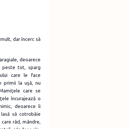
ult, dar încerc să
Caragiale, deoarece
c peste tot, sparg
rului care le face
 primii la uşă, nu
 Mamiţele care se
ţele încurajează o
nimic, deoarece îi
 lasă să cotrobăie
e care râd, mândre,