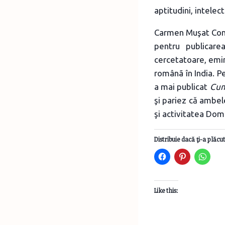
aptitudini, intelect
Carmen Muşat Coma
pentru publicare
cercetatoare, emin
românã în India. 
a mai publicat
Cum
şi pariez că ambe
şi activitatea Domn
Distribuie dacă ţi-a plăcut
Like this: