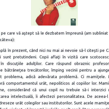
pe care vă aştept să le dezbatem împreună (am subliniat m
câteva):
mplă în prezent, când nici nu mai ai nevoie să-l citeşti pe 
i sunt pretutindeni. Copii aflaţi în vizită care scotoces
 în discuţiile adulţilor. Care răspund obraznic profeso
e bătrâneţea trecătorilor, împing vecinii pentru a ajunge
nt problema, adică adevărata problemă. Ci mamiţele.
oră comportamentul urât, nepoliticos al copiilor lor. Mami
e, considerând că unui copil nu trebuie să-i interzici 
tarea intelectuală, îi afectezi personalitatea. De aceea-l
dreseze urât colegilor sau institutorilor. Sunt acele mamiţ