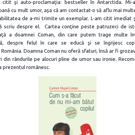
itit şi auto-proclamaţia: bestseller în Antarctida. Mi
oană cu mult umor, aşa că am contactat-o să aflu mai multe
litatea de a-mi trimite un exemplar. L-am citit imediat ş
ă scriu despre el. Cartea conţine peste patruzeci de isto
iaţă a doamnei Coman, din care putem trage multe în
lă, despre felul în care se educă şi se îngrijesc copi
n România. Doamna Coman nu oferă sfaturi, însă ar fi groza
i din rândurile pe alocuri pline de umor sau ironie. Recom
la prezentul românesc.