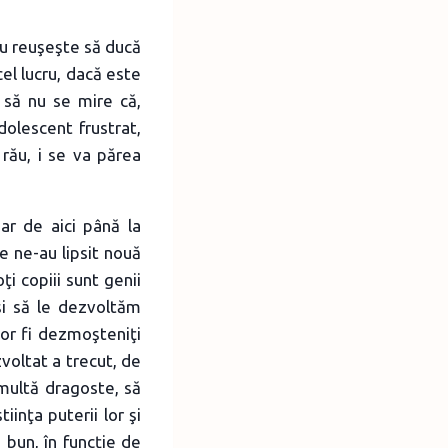
nu reuşeşte să ducă
cel lucru, dacă este
, să nu se mire că,
dolescent frustrat,
 rău, i se va părea
Dar de aici până la
e ne-au lipsit nouă
i copiii sunt genii
şi să le dezvoltăm
vor fi dezmoşteniţi
voltat a trecut, de
 multă dragoste, să
iinţa puterii lor şi
 bun, în funcţie de