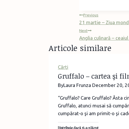
Post
Previous
21 martie – Ziua mond
navigation
Next
Anglia culinară – ceaiul
Articole similare
Cărţi
Gruffalo – cartea şi fi
By
Laura Frunza
December 20, 2
“Gruffalo? Care Gruffalo? Ăsta cin
Gruffalo, atunci musai să cumpăr
cumpărat-o şi am primit-o şi cad
Distribuie dacă ţi-a plăcut