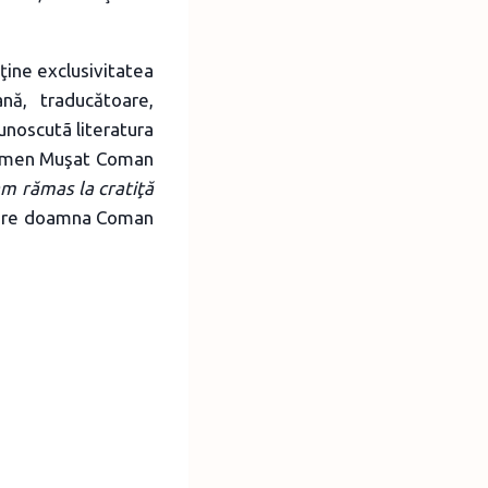
eţine exclusivitatea
nă, traducătoare,
unoscutã literatura
Carmen Muşat Coman
m rămas la cratiţă
espre doamna Coman