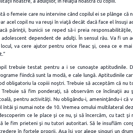
ăţii noastre, a adulţilor, în relaţia noastră cu copiii.
ntă o femeie care nu intervine când copilul ei se plânge că 
Dar acel copil nu va reuşi în viaţă decât dacă face el însuşi a
acă părinţii, bunicii se reped să-i preia responsabilităţile
n adolescent dependent de adulţi. În sensul rău. Va fi un a
 locul, va cere ajutor pentru orice fleac şi, ceea ce e mai
t.”
opil trebuie testat pentru a i se cunoaşte aptitudinile. 
grame fiindcă sunt la modă, e cale lungă. Aptitudinile car
d obligatoriu la copiii noştri. Trebuie să acceptăm că nu toţ
Trebuie să fim ponderaţi, să observăm ce înclinaţii au 
coală, pentru activităţi. Nu obligându-i, ameninţându-i că 
l întâi şi numai note de 10. Vremea omului multilateral dez
escoperim ce le place şi ce nu, şi să încercăm, cu tact şi
să le fim prieteni şi nu tutori autoritari. Să le insuflăm conşt
redere în forţele proprii. Aşa îşi vor alege singuri un drum