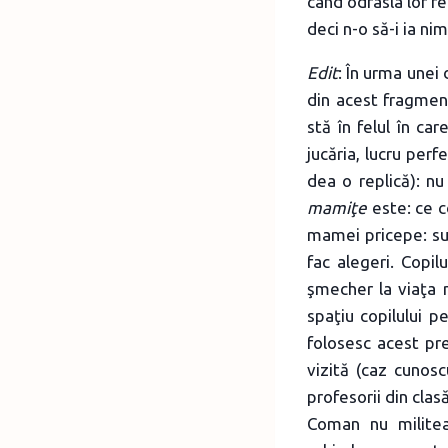
când odrasla lor re
deci n-o să-i ia ni
Edit
: În urma unei
din acest fragmen
stă în felul în ca
jucăria, lucru perf
dea o replică): nu
mamiţe
este: ce c
mamei pricepe: sun
fac alegeri. Copi
şmecher la viaţa 
spaţiu copilului p
folosesc acest pr
vizită (caz cunos
profesorii din cla
Coman nu militea