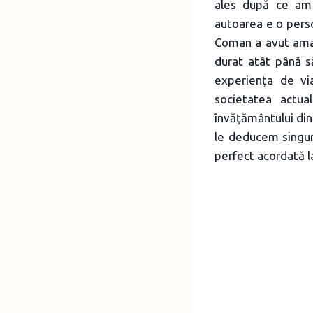
ales după ce am c
autoarea e o pers
Coman a avut amabi
durat atât până s
experienţa de v
societatea actua
învăţământului di
le deducem singur
perfect acordată 