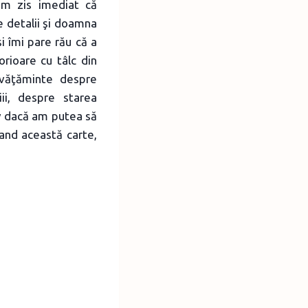
-am zis imediat că
 detalii şi doamna
i îmi pare rău că a
rioare cu tâlc din
văţăminte despre
ii, despre starea
v dacă am putea să
and această carte,