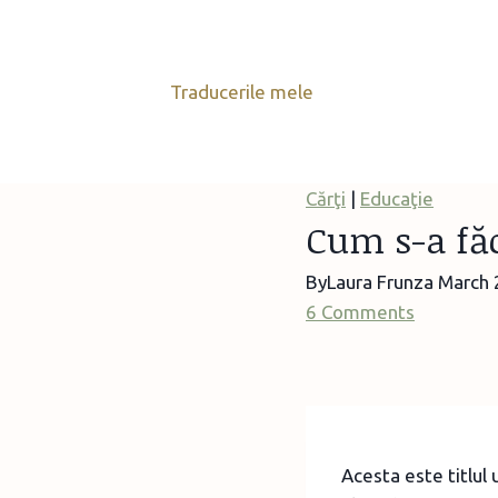
Skip
to
content
Traducerile mele
Cărţi
|
Educaţie
Cum s-a făc
By
Laura Frunza
March 
6 Comments
Acesta este titlul