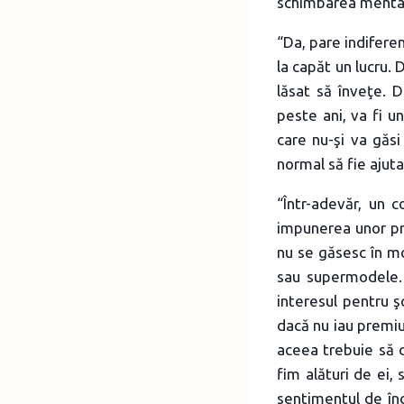
schimbarea mentalit
“Da, pare indifere
la capăt un lucru. 
lăsat să înveţe. D
peste ani, va fi u
care nu-şi va găsi
normal să fie ajuta
“Într-adevăr, un c
impunerea unor pro
nu se găsesc în mo
sau supermodele. 
interesul pentru ş
dacă nu iau premiu
aceea trebuie să d
fim alături de ei, 
sentimentul de înc