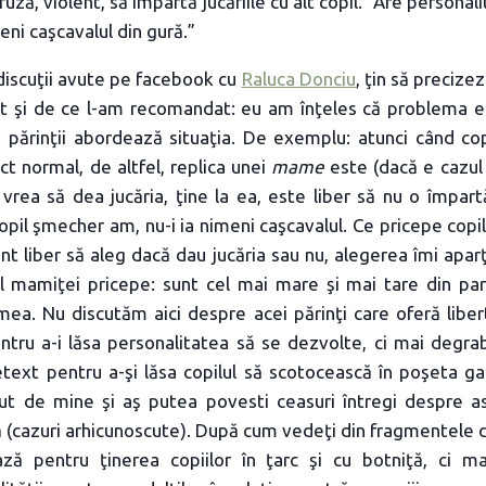
fuză, violent, să împartă jucăriile cu alt copil. “Are personal
meni caşcavalul din gură.”
 discuţii avute pe facebook cu
Raluca Donciu
, ţin să precize
t şi de ce l-am recomandat: eu am înţeles că problema ed
re părinţii abordează situaţia. De exemplu: atunci când co
ect normal, de altfel, replica unei
mame
este (dacă e cazul 
 vrea să dea jucăria, ţine la ea, este liber să nu o împart
opil şmecher am, nu-i ia nimeni caşcavalul. Ce pricepe copilu
t liber să aleg dacă dau jucăria sau nu, alegerea îmi apar
lul mamiţei pricepe: sunt cel mai mare şi mai tare din par
mea. Nu discutăm aici despre acei părinţi care oferă liber
entru a-i lăsa personalitatea să se dezvolte, ci mai degr
etext pentru a-şi lăsa copilul să scotocească în poşeta g
cut de mine şi aş putea povesti ceasuri întregi despre as
să (cazuri arhicunoscute). După cum vedeţi din fragmentele
ză pentru ţinerea copiilor în ţarc şi cu botniţă, ci m