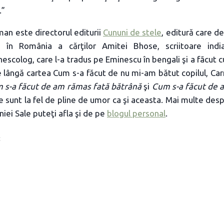
.”
n este directorul editurii
Cununi de stele
, editură care d
a în România a cărţilor Amitei Bhose, scriitoare india
escolog, care l-a tradus pe Eminescu în bengali şi a fãcut c
Pe lângă cartea Cum s-a făcut de nu mi-am bătut copilul, 
 s-a făcut de am rămas fată bătrână
şi
Cum s-a făcut de a
le sunt la fel de pline de umor ca şi aceasta. Mai multe d
iei Sale puteţi afla şi de pe
blogul personal
.