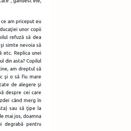
itate”, gândesc ele,
z ce am priceput eu
ucaţiei unor copii
pilul refuză să dea
şi simte nevoia să
ă etc. Replica unei
l din asta? Copilul
ţine, am dreptul să
c şi o să fiu mare
tate de alegere şi
abă despre cei care
azdei când merg în
ta) sau să ţipe la
 de mai jos, doamna
ai degrabă pentru