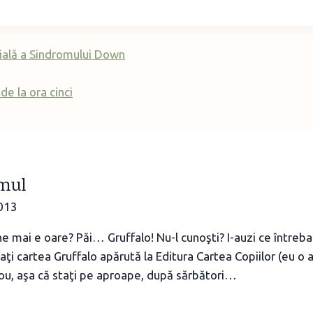
ială a Sindromului Down
 de la ora cinci
lmul
013
e mai e oare? Păi… Gruffalo! Nu-l cunoşti? I-auzi ce întrebare
aţi cartea Gruffalo apărută la Editura Cartea Copiilor (eu o
ou, aşa că staţi pe aproape, după sărbători…