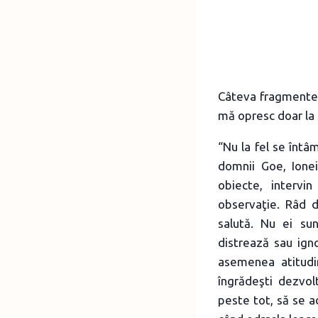
Câteva fragmente 
mă opresc doar la 
“Nu la fel se întâ
domnii Goe, Ionei
obiecte, intervin
observaţie. Râd d
salută. Nu ei su
distrează sau ign
asemenea atitudin
îngrădeşti dezvol
peste tot, să se a