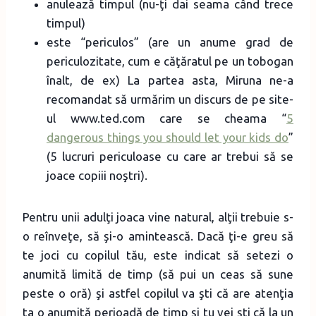
anulează timpul (nu-ţi dai seama când trece
timpul)
este “periculos” (are un anume grad de
periculozitate, cum e căţăratul pe un tobogan
înalt, de ex) La partea asta, Miruna ne-a
recomandat să urmărim un discurs de pe site-
ul www.ted.com care se cheama “
5
dangerous things you should let your kids do
”
(5 lucruri periculoase cu care ar trebui să se
joace copiii noştri).
Pentru unii adulţi joaca vine natural, alţii trebuie s-
o reînveţe, să şi-o amintească. Dacă ţi-e greu să
te joci cu copilul tău, este indicat să setezi o
anumită limită de timp (să pui un ceas să sune
peste o oră) şi astfel copilul va şti că are atenţia
ta o anumită perioadă de timp şi tu vei şti că la un