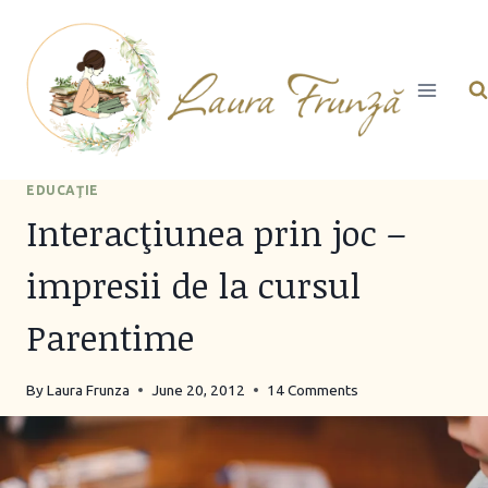
Skip
to
content
EDUCAŢIE
Interacţiunea prin joc –
impresii de la cursul
Parentime
By
Laura Frunza
June 20, 2012
14 Comments