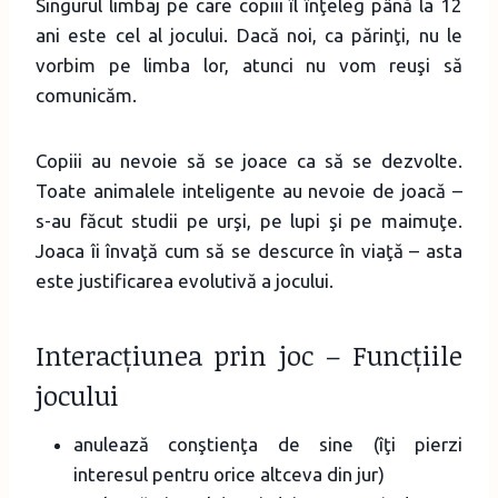
Singurul limbaj pe care copiii îl înţeleg până la 12
ani este cel al jocului. Dacă noi, ca părinţi, nu le
vorbim pe limba lor, atunci nu vom reuşi să
comunicăm.
Copiii au nevoie să se joace ca să se dezvolte.
Toate animalele inteligente au nevoie de joacă –
s-au făcut studii pe urşi, pe lupi şi pe maimuţe.
Joaca îi învaţă cum să se descurce în viaţă – asta
este justificarea evolutivă a jocului.
Interacțiunea prin joc – Funcțiile
jocului
anulează conştienţa de sine (îţi pierzi
interesul pentru orice altceva din jur)