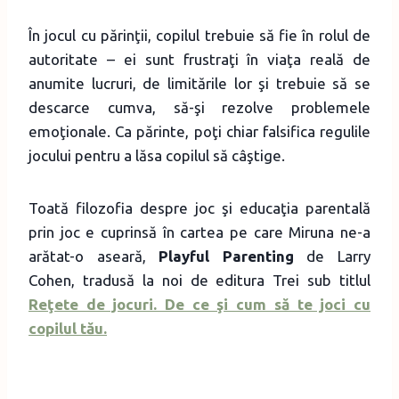
În jocul cu părinţii, copilul trebuie să fie în rolul de
autoritate – ei sunt frustraţi în viaţa reală de
anumite lucruri, de limitările lor şi trebuie să se
descarce cumva, să-şi rezolve problemele
emoţionale. Ca părinte, poţi chiar falsifica regulile
jocului pentru a lăsa copilul să câştige.
Toată filozofia despre joc şi educaţia parentală
prin joc e cuprinsă în cartea pe care Miruna ne-a
arătat-o aseară,
Playful Parenting
de Larry
Cohen, tradusă la noi de editura Trei sub titlul
Reţete de jocuri. De ce şi cum să te joci cu
copilul tău.