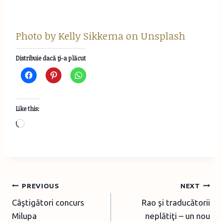
Photo by
Kelly Sikkema
on
Unsplash
Distribuie dacă ţi-a plăcut
Like this:
L
o
a
d
i
Post
PREVIOUS
NEXT
n
Câştigători concurs
Rao şi traducătorii
navigation
g
Milupa
neplătiţi – un nou
…