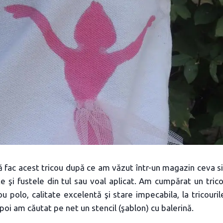
ă fac acest tricou după ce am văzut într-un magazin ceva sim
e şi fustele din tul sau voal aplicat. Am cumpărat un tric
cou polo, calitate excelentă şi stare impecabila, la tricouri
poi am căutat pe net un stencil (şablon) cu balerină.