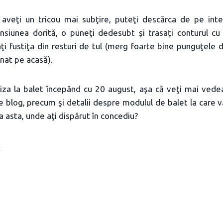
 aveţi un tricou mai subţire, puteţi descărca de pe inte
nsiunea dorită, o puneţi dedesubt şi trasaţi conturul c
caţi fustiţa din resturi de tul (merg foarte bine punguţele d
nat pe acasă).
liza la balet începând cu 20 august, aşa că veţi mai vedea
e blog, precum şi detalii despre modulul de balet la care 
a asta, unde aţi dispărut în concediu?