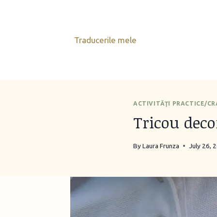
Skip
to
content
Traducerile mele
ACTIVITĂŢI PRACTICE/C
Tricou deco
By
Laura Frunza
July 26, 