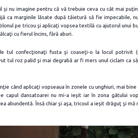
il şi nu imagine pentru că vă trebuie ceva cu cât mai puţin
ijă ca marginile lăsate după tăietură să fie impecabile, 
blonul pe tricou şi aplicaţi vopsea textilă cu ajutorul unui b
ălcaţi cu fierul încins, fără aburi.
de tul confecţionaţi fusta şi coaseţi-o la locul potrivit 
vut tul roz palid şi mai degrabă ar fi mers unul ciclam ca să
ie când aplicaţi vopseaua în zonele cu unghiuri, mai bine f
e capul dansatoarei nu mi-a ieşit iar în zona gâtului vops
ea abundentă. Însă chiar şi aşa, tricoul a ieşit drăguţ şi mă