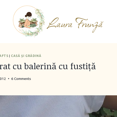
RAFTS
|
CASĂ ȘI GRĂDINĂ
rat cu balerină cu fustiță
2012
6 Comments