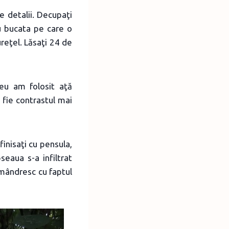
e detalii. Decupaţi
nu bucata pe care o
ureţel. Lăsaţi 24 de
(eu am folosit aţă
 fie contrastul mai
inisaţi cu pensula,
eaua s-a infiltrat
 mândresc cu faptul