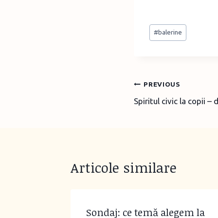
Post
#
balerine
Tags:
Post
PREVIOUS
Spiritul civic la copii 
navigation
Articole similare
Sondaj: ce temă alegem la