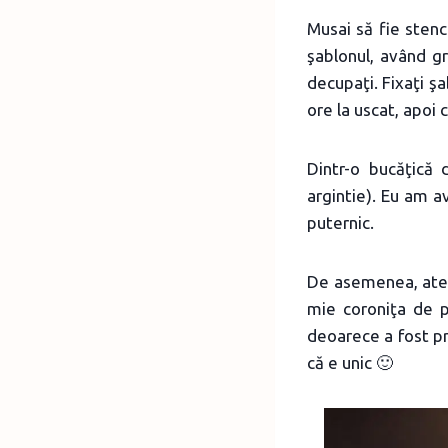
Musai să fie stenc
şablonul, având gr
decupaţi. Fixaţi şa
ore la uscat, apoi c
Dintr-o bucăţică 
argintie). Eu am a
puternic.
De asemenea, atenţ
mie coroniţa de p
deoarece a fost pr
că e unic 🙂