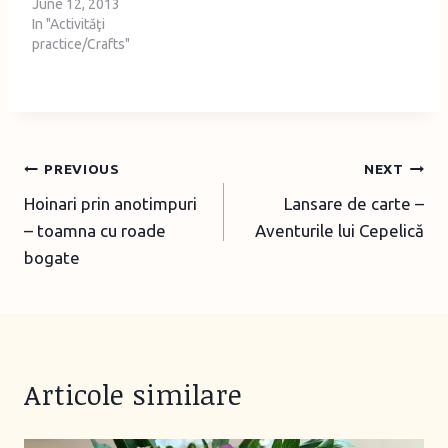
June 12, 2013
In "Activităţi
practice/Crafts"
Post
PREVIOUS
NEXT
Hoinari prin anotimpuri
Lansare de carte –
navigation
– toamna cu roade
Aventurile lui Cepelică
bogate
Articole similare