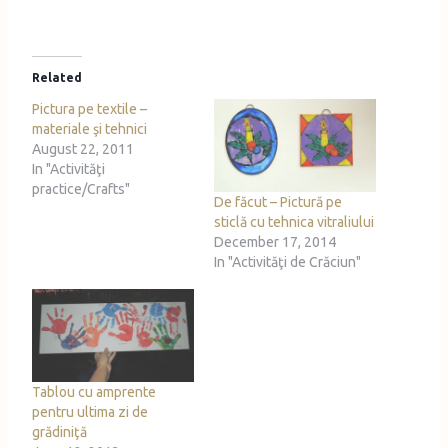
o
a
d
Related
i
Pictura pe textile –
n
materiale şi tehnici
g
August 22, 2011
…
In "Activităţi
practice/Crafts"
De făcut – Pictură pe
sticlă cu tehnica vitraliului
December 17, 2014
In "Activităţi de Crăciun"
Tablou cu amprente
pentru ultima zi de
grădiniţă