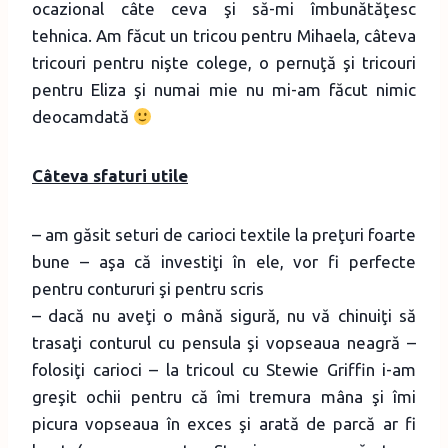
ocazional câte ceva şi să-mi îmbunătăţesc
tehnica. Am făcut un tricou pentru Mihaela, câteva
tricouri pentru nişte colege, o pernuţă şi tricouri
pentru Eliza şi numai mie nu mi-am făcut nimic
deocamdată
Câteva sfaturi utile
– am găsit seturi de carioci textile la preţuri foarte
bune – aşa că investiţi în ele, vor fi perfecte
pentru contururi şi pentru scris
– dacă nu aveţi o mână sigură, nu vă chinuiţi să
trasaţi conturul cu pensula şi vopseaua neagră –
folosiţi carioci – la tricoul cu Stewie Griffin i-am
greşit ochii pentru că îmi tremura mâna şi îmi
picura vopseaua în exces şi arată de parcă ar fi