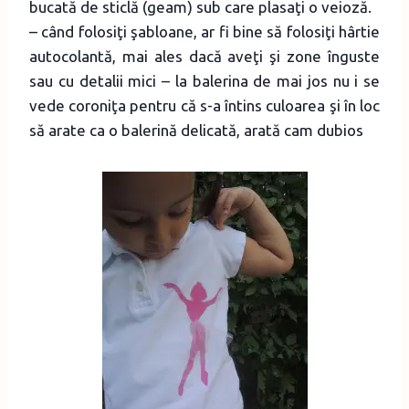
bucată de sticlă (geam) sub care plasaţi o veioză.
– când folosiţi şabloane, ar fi bine să folosiţi hârtie
autocolantă, mai ales dacă aveţi şi zone înguste
sau cu detalii mici – la balerina de mai jos nu i se
vede coroniţa pentru că s-a întins culoarea şi în loc
să arate ca o balerină delicată, arată cam dubios