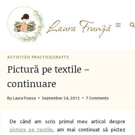
Skip
to
content
ACTIVITĂŢI PRACTICE/CRAFTS
Pictură pe textile –
continuare
By
Laura Frunza
September 24, 2012
7 Comments
De când am scris primul meu articol despre
pictura pe textile
, am mai continuat să pictez