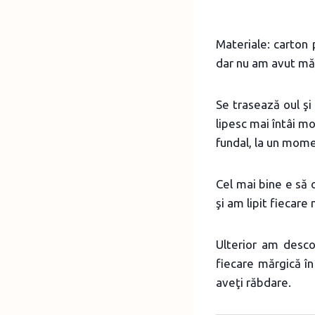
Materiale: carton p
dar nu am avut măr
Se trasează oul şi
lipesc mai întâi m
fundal, la un mome
Cel mai bine e să o
şi am lipit fiecar
Ulterior am descop
fiecare mărgică în
aveţi răbdare.