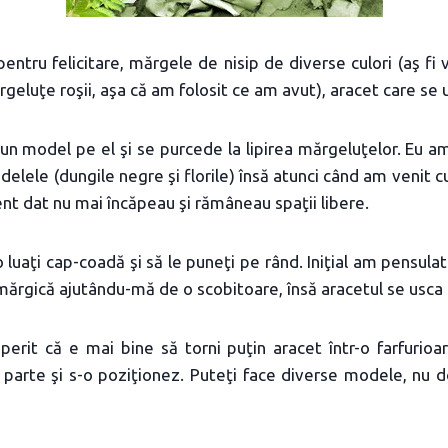
entru felicitare, mărgele de nisip de diverse culori (aş fi 
geluţe roşii, aşa că am folosit ce am avut), aracet care se 
 un model pe el şi se purcede la lipirea mărgeluţelor. Eu a
odelele (dungile negre şi florile) însă atunci când am venit 
nt dat nu mai încăpeau şi rămâneau spaţii libere.
 luaţi cap-coadă şi să le puneţi pe rând. Iniţial am pensula
e mărgică ajutându-mă de o scobitoare, însă aracetul se usca
erit că e mai bine să torni puţin aracet într-o farfurioa
 parte şi s-o poziţionez. Puteţi face diverse modele, nu d