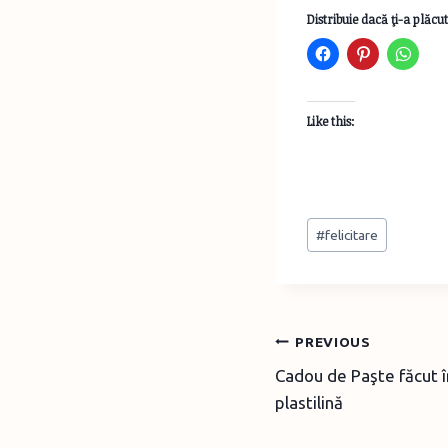
Distribuie dacă ţi-a plăcut
Like this:
Post
#
felicitare
Tags:
Post
PREVIOUS
Cadou de Paşte făcut î
navigation
plastilină