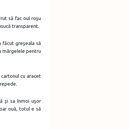
vrut să fac oul roşu
usucă transparent.
m făcut greşeala să
cu mărgelele pentru
t cartonul cu aracet
 repede.
ră şi sa înmoi uşor
oar ouă, totul e să