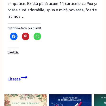
simpatice. Există până acum 11 cărticele cu Pixi şi
toate sunt adorabile, spun o mică poveste, foarte
frumos…
Distribuie dacă ţi-a plăcut
Like this:
Cărţi
Citește
de
buzunar
pentru
copii