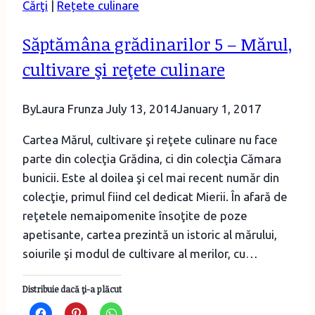
Cărţi
|
Rețete culinare
–
carte-
Săptămâna grădinarilor 5 – Mărul,
album
cultivare şi reţete culinare
de
la
Curtea
By
Laura Frunza
July 13, 2014
January 1, 2017
Veche
Cartea Mărul, cultivare şi reţete culinare nu face
parte din colecţia Grădina, ci din colecţia Cămara
bunicii. Este al doilea şi cel mai recent număr din
colecţie, primul fiind cel dedicat Mierii. În afară de
reţetele nemaipomenite însoţite de poze
apetisante, cartea prezintă un istoric al mărului,
soiurile şi modul de cultivare al merilor, cu…
Distribuie dacă ţi-a plăcut