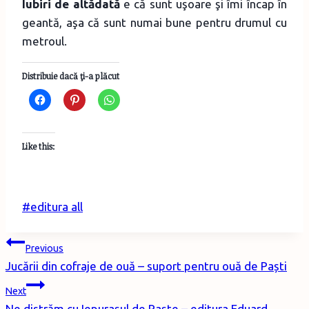
Iubiri de altădată
e că sunt uşoare şi îmi încap în
geantă, aşa că sunt numai bune pentru drumul cu
metroul.
Distribuie dacă ţi-a plăcut
Like this:
Post
#
editura all
Tags:
Post
Previous
Jucării din cofraje de ouă – suport pentru ouă de Paști
navigation
Next
Ne distrăm cu Iepuraşul de Paşte – editura Eduard