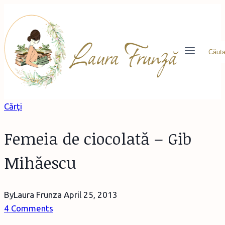
Skip
to
content
Căuta
Cărţi
Femeia de ciocolată – Gib
Mihăescu
By
Laura Frunza
April 25, 2013
4 Comments