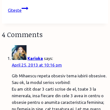
Cartea
Citește
de
miercuri
–
4 Comments
Idei
pentru
Paşte
Karioka
says:
April 25, 2013 at 10:16 pm
Gib Mihaescu repeta obsesiv tema iubirii obsesive.
Sau ok, la modul serios vorbind:
Eu am citit doar 3 carti scrise de el, toate 3 la
nimereala, insa fiecare din cele 3 avea in centru o
obsesie pentru o anumita caracteristica feminina;
nu femeia in sine, cat trasatura ei. Let me guess,