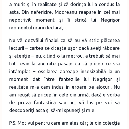
a murit şi în realitate şi că dorinţa lui a condus la
asta. Din nefericire, Modreanu reapare în cel mai
nepotrivit moment şi îi strică lui Negrişor
momentul marii declaraţii.
Nu vă dezvălui finalul ca să nu vă stric plăcerea
lecturii – cartea se citeşte uşor dacă aveţi răbdare
şi atenţie – eu, citind-o la metrou, a trebuit să mai
tot revin la anumite pasaje ca să pricep ce s-a
întâmplat – oscilarea aproape insesizabilă la un
moment dat între fanteziile lui Negrişor şi
realitate m-a cam indus în eroare pe alocuri. Nu
am reuşit să pricep, în cele din urmă, dacă e vorba
de proză fantastică sau nu, vă las pe voi să
descoperiţi asta şi să-mi spuneţi şi mie.
P.S. Motivul pentru care am ales cărţile din colecţia