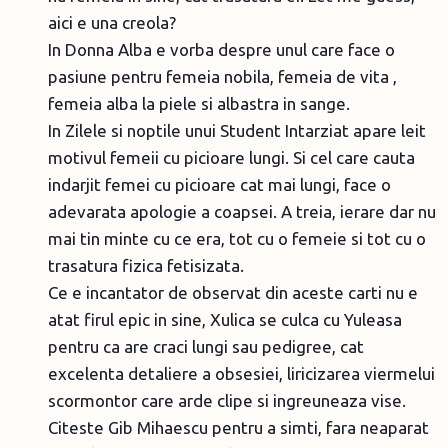
aici e una creola?
In Donna Alba e vorba despre unul care face o
pasiune pentru femeia nobila, femeia de vita ,
femeia alba la piele si albastra in sange.
In Zilele si noptile unui Student Intarziat apare leit
motivul femeii cu picioare lungi. Si cel care cauta
indarjit femei cu picioare cat mai lungi, face o
adevarata apologie a coapsei. A treia, ierare dar nu
mai tin minte cu ce era, tot cu o femeie si tot cu o
trasatura fizica fetisizata.
Ce e incantator de observat din aceste carti nu e
atat firul epic in sine, Xulica se culca cu Yuleasa
pentru ca are craci lungi sau pedigree, cat
excelenta detaliere a obsesiei, liricizarea viermelui
scormontor care arde clipe si ingreuneaza vise.
Citeste Gib Mihaescu pentru a simti, fara neaparat