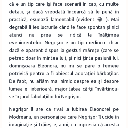
că e un tip care îşi face scenarii în cap, cu multe
detalii, şi dacă vreodată încearcă să le pună în
practică, eşuează lamentabil (evident 😀 ). Mai
degrabă îi ies lucrurile când le face spontan şi nici
atunci nu prea se ridică la înălţimea
evenimentelor. Negrişor e un tip mediocru chiar
dacă e aparent dispus la gesturi măreţe (care se
petrec doar în mintea lui), şi nici ţinta pasiunii lui,
domnişoara Eleonora, nu mi se pare o femeie
potrivită pentru a fi obiectul adoraţiei bărbaţilor.
De fapt, nu aflăm mai nimic despre ea şi despre
lumea ei interioară, majoritatea cărţii învârtindu-
se în jurul fabulaţiilor lui Negrişor.
Negrişor îl are ca rival la iubirea Eleonorei pe
Modreanu, un personaj pe care Negrişor îl ucide în
imaginaţie şi trăieşte, apoi, cu impresia că acesta