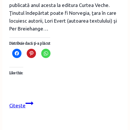
publicată anul acesta la editura Curtea Veche.
Ţinutul îndepărtat poate fi Norvegia, ţara în care
locuiesc autorii, Lori Evert (autoarea textulului) şi
Per Breiehange…
Distribuie dacă ţi-a plăcut
Like this:
O
Citește
dorinţă
de
Crăciun