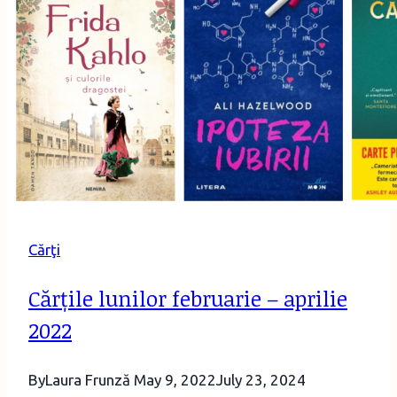
de
la
editura
All
Cărţi
Cărțile lunilor februarie – aprilie
2022
By
Laura Frunză
May 9, 2022
July 23, 2024