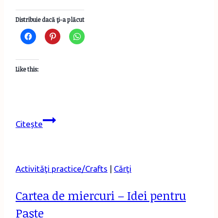
Distribuie dacă ţi-a plăcut
Like this:
Mensa
Citește
Kids.
Clubul
micilor
Activităţi practice/Crafts
|
Cărţi
genii
Cartea de miercuri – Idei pentru
Paşte