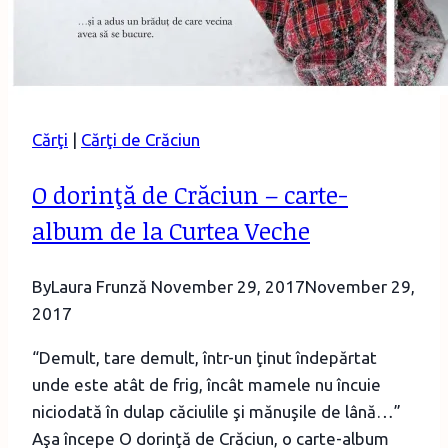
Cărţi
|
Cărţi de Crăciun
O dorinţă de Crăciun – carte-
album de la Curtea Veche
By
Laura Frunză
November 29, 2017
November 29,
2017
“Demult, tare demult, într-un ţinut îndepărtat
unde este atât de frig, încât mamele nu încuie
niciodată în dulap căciulile şi mănuşile de lână…”
Aşa începe O dorinţă de Crăciun, o carte-album