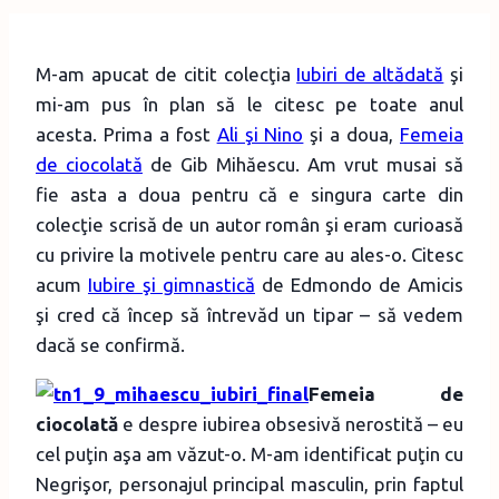
M-am apucat de citit colecţia
Iubiri de altădată
şi
mi-am pus în plan să le citesc pe toate anul
acesta. Prima a fost
Ali şi Nino
şi a doua,
Femeia
de ciocolată
de Gib Mihăescu. Am vrut musai să
fie asta a doua pentru că e singura carte din
colecţie scrisă de un autor român şi eram curioasă
cu privire la motivele pentru care au ales-o. Citesc
acum
Iubire şi gimnastică
de Edmondo de Amicis
şi cred că încep să întrevăd un tipar – să vedem
dacă se confirmă.
Femeia de
ciocolată
e despre iubirea obsesivă nerostită – eu
cel puţin aşa am văzut-o. M-am identificat puţin cu
Negrişor, personajul principal masculin, prin faptul