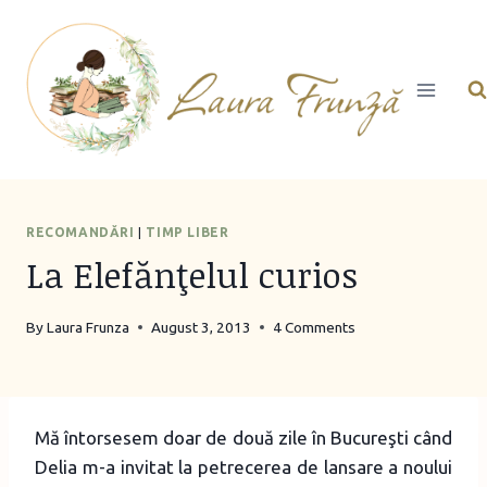
Skip
to
content
RECOMANDĂRI
|
TIMP LIBER
La Elefănţelul curios
By
Laura Frunza
August 3, 2013
4 Comments
Mă întorsesem doar de două zile în Bucureşti când
Delia m-a invitat la petrecerea de lansare a noului