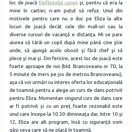
loc de joacă
Elefănţelul curios
şi, pentru că era la
mine în cartier, n-am putut să refuz. Unul din
motivele pentru care nu o duc pe Eliza la alte
locuri de joacă decât cele din mall-uri sau la
diverse cursuri de vacanţă e distanţa. Mi se pare
aiurea să târâi un copil după mine până cine ştie
unde, să ajungă acolo obosit şi fără chef şi să
plece şi mai şi. Din fericire, acest loc de joacă este
foarte aproape de noi (bld. Brancoveanu nr 7D, la
5 minute de mers pe jos de metrou Brancoveanu),
aşa că voi urmări cu interes oferta lor educaţională
de toamnă pentru a alege un curs de dans potrivit
pentru Eliza. Momentan singurul curs de dans care
ar fi potrivit şi cu un preţ foarte rezonabil este
unul care începe la 10.30 dimineaţa dar, între 10 şi
12, Eliza are alt program, însă cu siguranţă vom
găsi ceva care să ne placă în toamnă.