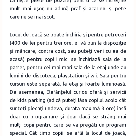
ca nişte piese de puzzle) pentru că se întreţine
mult mai uşor, nu adună praf şi acarieni şi pete
care nu se mai scot.
Locul de joacă se poate închiria şi pentru petreceri
(400 de lei pentru trei ore, ei vă pun la dispoziţie
şi mâncare, contra cost, sau puteţi veni cu ea de
acasă) pentru copiii mici se închiriază sala de la
parter, pentru cei mai mari sala de la etaj unde au
lumini de discoteca, playstation şi wii. Sala pentru
cursuri este separată, la etaj şi foarte luminoasă.
De asemenea, Elefănţelul curios oferă şi servicii
de kids parking (adică puteţi lăsa copilul acolo cât
sunteţi plecaţi undeva, durata maximă 3 ore) însă
doar cu programare şi doar dacă se strâng mai
mulţi copii pentru care se va pregăti un program
special. Cât timp copiii se află la locul de joacă,