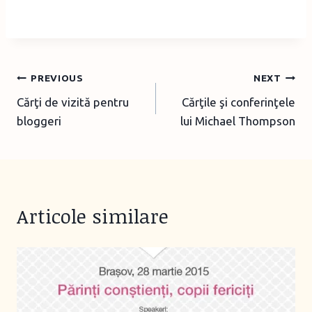
Post
PREVIOUS
NEXT
Cărţi de vizită pentru
Cărţile şi conferinţele
navigation
bloggeri
lui Michael Thompson
Articole similare