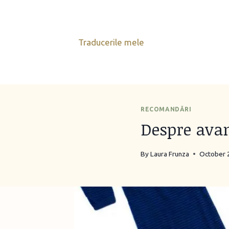
Skip
to
content
Traducerile mele
RECOMANDĂRI
Despre avan
By
Laura Frunza
October 