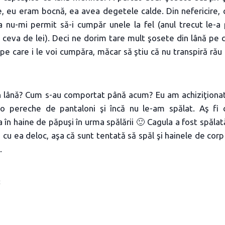
e, eu eram bocnă, ea avea degetele calde. Din nefericire,
a nu-mi permit să-i cumpăr unele la fel (anul trecut le-a
 ceva de lei). Deci ne dorim tare mult şosete din lână pe ca
e care i le voi cumpăra, măcar să ştiu că nu transpiră rău p
n lână? Cum s-au comportat până acum? Eu am achiziţionat l
o pereche de pantaloni şi încă nu le-am spălat. Aş fi 
 în haine de păpuşi în urma spălării 🙂 Cagula a fost spălat
u ea deloc, aşa că sunt tentată să spăl şi hainele de corp
.