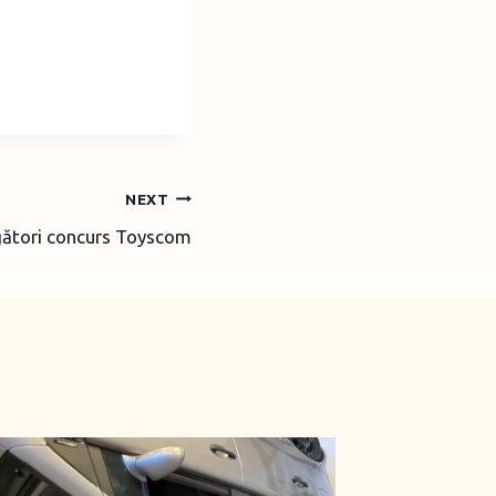
NEXT
gători concurs Toyscom
De prin