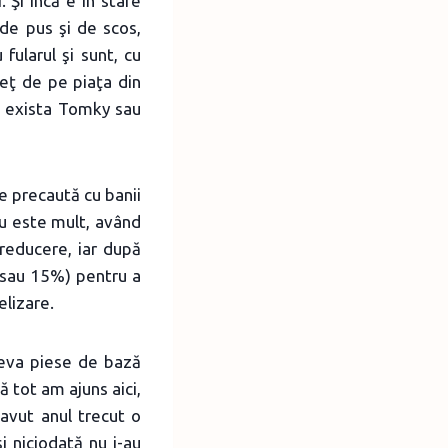
. Şi încă e în stare
de pus şi de scos,
 fularul şi sunt, cu
eţ de pe piaţa din
ă exista Tomky sau
de precaută cu banii
nu este mult, având
 reducere, iar după
 sau 15%) pentru a
elizare.
teva piese de bază
că tot am ajuns aici,
 avut anul trecut o
 niciodată nu i-au