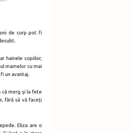
oni de corp pot fi
edesubt.
r hainele copiilor,
cazul mamelor cu mai
fi un avantaj.
a că merg şi la fete
e, fără să vă faceţi
epede. Eliza are o