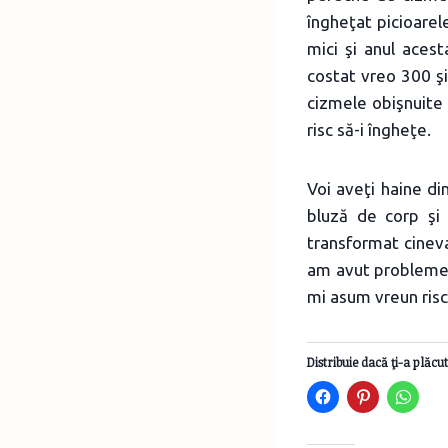
îngheţat picioarel
mici şi anul acest
costat vreo 300 şi
cizmele obişnuite p
risc să-i îngheţe.
Voi aveţi haine di
bluză de corp şi 
transformat cineva
am avut probleme c
mi asum vreun risc
Distribuie dacă ţi-a plăcut