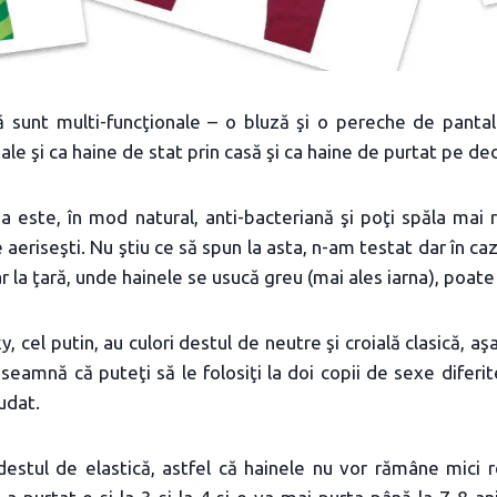
nă sunt multi-funcţionale – o bluză şi o pereche de pantal
male şi ca haine de stat prin casă şi ca haine de purtat pe d
a este, în mod natural, anti-bacteriană şi poţi spăla mai ra
le aeriseşti. Nu ştiu ce să spun la asta, n-am testat dar în 
ar la ţară, unde hainele se usucă greu (mai ales iarna), poate 
, cel putin, au culori destul de neutre şi croială clasică, aş
înseamnă că puteţi să le folosiţi la doi copii de sexe diferit
iudat.
destul de elastică, astfel că hainele nu vor rămâne mici r