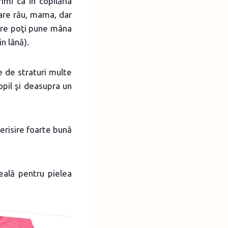
mi ca în copilăria
pare rău, mama, dar
care poţi pune mâna
n lână).
e de straturi multe
opil şi deasupra un
aerisire foarte bună
eală pentru pielea