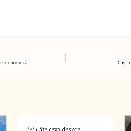
ntr-o duminică…
Câşti
(P) Câte ceva despre