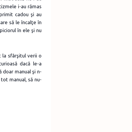
 cizmele i-au rămas
 primit cadou şi au
re să le încalţe în
iciorul în ele şi nu
a sfârşitul verii o
curioasă dacă le-a
ă doar manual şi n-
 tot manual, să nu-