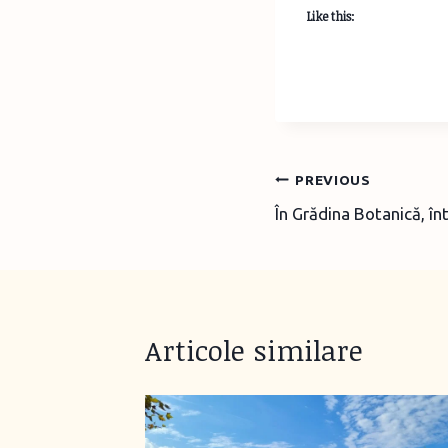
Like this:
Post
PREVIOUS
În Grădina Botanică, î
navigation
Articole similare
 nou