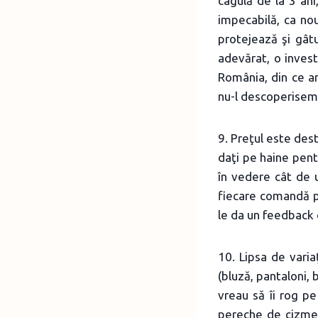
cagulă de la 3 ani,
impecabilă, ca no
protejează şi gâtul
adevărat, o inves
România, din ce a
nu-l descoperisem 
9. Preţul este dest
daţi pe haine pent
în vedere cât de u
fiecare comandă p
le da un feedback c
10. Lipsa de vari
(bluză, pantaloni, b
vreau să îi rog p
pereche de cizme 