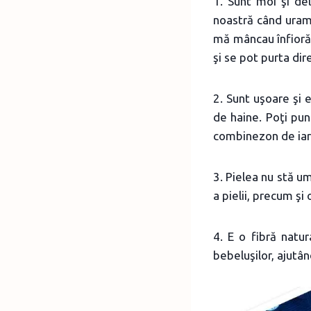
1. Sunt moi şi de
noastră când uram,
mă mâncau înfiorăt
şi se pot purta dir
2. Sunt uşoare şi 
de haine. Poţi pun
combinezon de iarnă
3. Pielea nu stă um
a pielii, precum şi
4. E o fibră natu
bebeluşilor, ajutâ