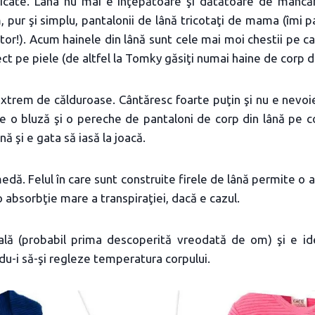
licate. Lâna nu mai e înţepătoare şi dătătoare de mâncări
 pur şi simplu, pantalonii de lână tricotaţi de mama (îmi 
or!). Acum hainele din lână sunt cele mai moi chestii pe 
ect pe piele (de altfel la Tomky găsiţi numai haine de corp di
extrem de călduroase. Cântăresc foarte puţin şi nu e nevoi
e o bluză şi o pereche de pantaloni de corp din lână pe c
 şi e gata să iasă la joacă.
edă. Felul în care sunt construite firele de lână permite o 
 o absorbţie mare a transpiraţiei, dacă e cazul.
rală (probabil prima descoperită vreodată de om) şi e id
ndu-i să-şi regleze temperatura corpului.