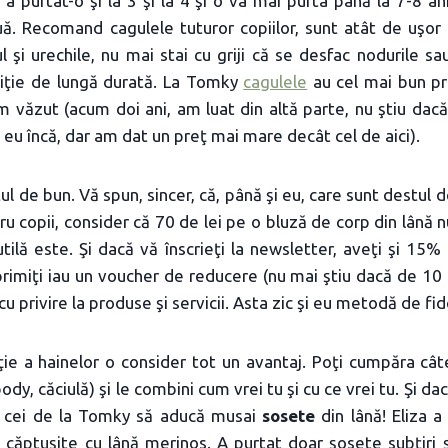
 a purtat-o şi la 3 şi la 4 şi o va mai purta până la 7-8 ani
uă. Recomand cagulele tuturor copiilor, sunt atât de uşor 
 şi urechile, nu mai stai cu griji că se desfac nodurile sau
tiţie de lungă durată. La Tomky
cagulele
au cel mai bun pr
m văzut (acum doi ani, am luat din altă parte, nu ştiu dac
eu încă, dar am dat un preţ mai mare decât cel de aici).
ul de bun. Vă spun, sincer, că, până şi eu, care sunt destul 
ru copii, consider că 70 de lei pe o bluză de corp din lână 
tilă este. Şi dacă vă înscrieţi la newsletter, aveţi şi 15%
rimiţi iau un voucher de reducere (nu mai ştiu dacă de 10
u privire la produse şi servicii. Asta zic şi eu metodă de fid
aţie a hainelor o consider tot un avantaj. Poţi cumpăra câ
ody, căciulă) şi le combini cum vrei tu şi cu ce vrei tu. Şi da
e cei de la Tomky să aducă musai
sosete
din lână! Eliza a
căptuşite cu lână merinos. A purtat doar şosete subţiri şi