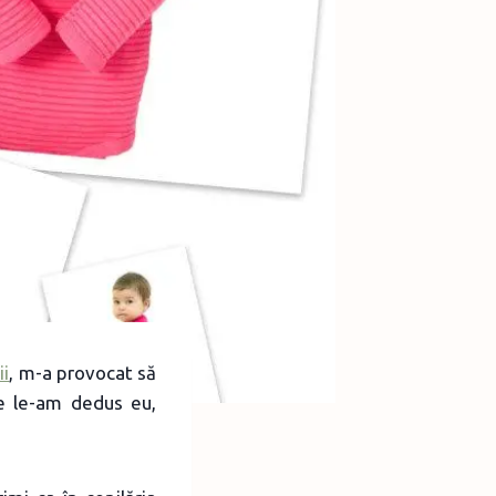
ii
, m-a provocat să
te le-am dedus eu,