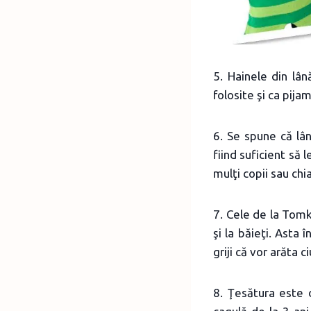
5. Hainele din lâ
folosite şi ca pija
6. Se spune că lân
fiind suficient să 
mulţi copii sau chi
7. Cele de la Tomky
şi la băieţi. Asta 
griji că vor arăta c
8. Ţesătura este 