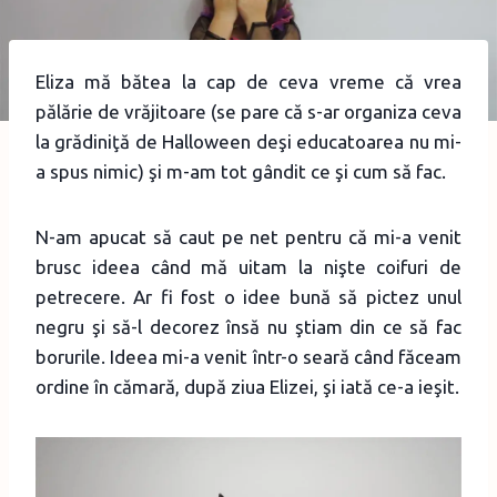
Eliza mă bătea la cap de ceva vreme că vrea
pălărie de vrăjitoare (se pare că s-ar organiza ceva
la grădiniţă de Halloween deşi educatoarea nu mi-
a spus nimic) şi m-am tot gândit ce şi cum să fac.
N-am apucat să caut pe net pentru că mi-a venit
brusc ideea când mă uitam la nişte coifuri de
petrecere. Ar fi fost o idee bună să pictez unul
negru şi să-l decorez însă nu ştiam din ce să fac
borurile. Ideea mi-a venit într-o seară când făceam
ordine în cămară, după ziua Elizei, şi iată ce-a ieşit.