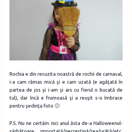
Rochia e din recuzita noastră de rochii de carnaval,
i-a cam rămas mică şi e cam uzată (e agăţată în
partea de jos şi i-am şi ars cu fierul o bucată de
tul), dar încă e frumoasă şi a reuşit s-o îmbrace
pentru şedinţa foto 🙂
P.S. Nu ne certăm nici anul ăsta de-a Halloweenul-
sărbătoare importată/necreştină/rea/urâtă/etc,