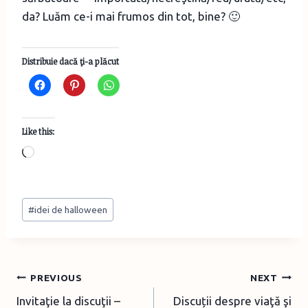
da? Luăm ce-i mai frumos din tot, bine? 🙂
Distribuie dacă ţi-a plăcut
Like this:
L
o
a
Post
d
#
idei de halloween
Tags:
i
n
g
Post
PREVIOUS
NEXT
…
Invitaţie la discuţii –
Discuții despre viaţă şi