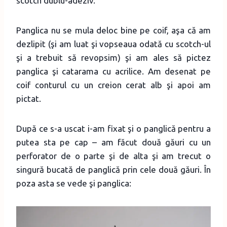
scotch dublu-adeziv.
Panglica nu se mula deloc bine pe coif, aşa că am
dezlipit (şi am luat şi vopseaua odată cu scotch-ul
şi a trebuit să revopsim) şi am ales să pictez
panglica şi catarama cu acrilice. Am desenat pe
coif conturul cu un creion cerat alb şi apoi am
pictat.
După ce s-a uscat i-am fixat şi o panglică pentru a
putea sta pe cap – am făcut două găuri cu un
perforator de o parte şi de alta şi am trecut o
singură bucată de panglică prin cele două găuri. În
poza asta se vede şi panglica: