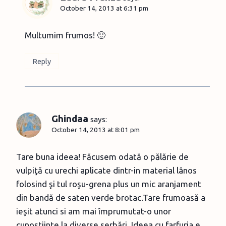
October 14, 2013 at 6:31 pm
Multumim frumos! 🙂
Reply
Ghindaa
says:
October 14, 2013 at 8:01 pm
Tare buna ideea! Făcusem odată o pălărie de
vulpiţă cu urechi aplicate dintr-in material lânos
folosind şi tul roşu-grena plus un mic aranjament
din bandă de saten verde brotac.Tare frumoasă a
ieşit atunci si am mai împrumutat-o unor
cunoştiinţe la diverse serbări. Ideea cu farfuria e