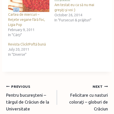
Am testat eu ca să nu mai
…
greşiţi şi voi :)
Cartea de miercuri –
October 26, 2014
Reţete vegane fără foc,
In "Fursecuri & prăjituri"
Ligia Pop
February 9, 2011
In "Cărţi"
Revista Click!Poftă bună
July 20, 2011
In "Diverse"
Post
PREVIOUS
NEXT
Pentru bucureşteni –
Felicitare cu nasturi
navigation
târgul de Crăciun de la
coloraţi – globuri de
Universitate
Crăciun