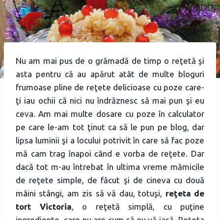
Nu am mai pus de o grămadă de timp o reţetă şi
asta pentru că au apărut atât de multe bloguri
frumoase pline de reţete delicioase cu poze care-
ţi iau ochii că nici nu îndrăznesc să mai pun şi eu
ceva. Am mai multe dosare cu poze în calculator
pe care le-am tot ţinut ca să le pun pe blog, dar
lipsa luminii şi a locului potrivit în care să fac poze
mă cam trag înapoi când e vorba de reţete. Dar
dacă tot m-au întrebat în ultima vreme mămicile
de reţete simple, de făcut şi de cineva cu două
mâini stângi, am zis să vă dau, totuşi,
reţeta de
tort Victoria
, o reţetă simplă, cu puţine
ingrediente, care nu are cum să nu vă iasă. Reţeta