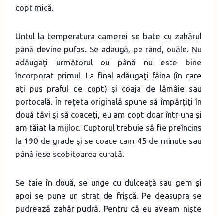
copt mică.
Untul la temperatura camerei se bate cu zahărul
până devine pufos. Se adaugă, pe rând, ouăle. Nu
adăugaţi următorul ou până nu este bine
încorporat primul. La final adăugaţi făina (în care
aţi pus praful de copt) şi coaja de lămâie sau
portocală. În reţeta originală spune să împărţiţi în
două tăvi şi să coaceţi, eu am copt doar într-una şi
am tăiat la mijloc. Cuptorul trebuie să fie preîncins
la 190 de grade şi se coace cam 45 de minute sau
până iese scobitoarea curată.
Se taie în două, se unge cu dulceaţă sau gem şi
apoi se pune un strat de frişcă. Pe deasupra se
pudrează zahăr pudră. Pentru că eu aveam nişte