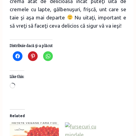
cremă atât de delicioasă încât puteţi uita de
cremele cu lapte, gălbenuşuri, frişcă, unt care se
taie şi aşa mai departe
Nu uitaţi, important e
să vreţi să faceţi ceva delicios că sigur vă va ieşi!
Distribuie dacă ţi-a plăcut
Like this:
L
o
a
d
Related
i
n
g