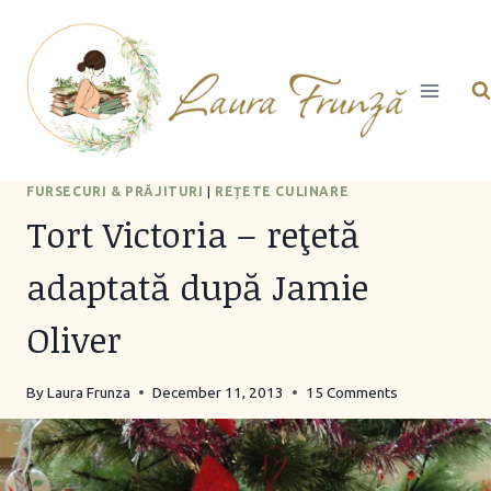
Skip
to
content
FURSECURI & PRĂJITURI
|
REȚETE CULINARE
Tort Victoria – reţetă
adaptată după Jamie
Oliver
By
Laura Frunza
December 11, 2013
15 Comments