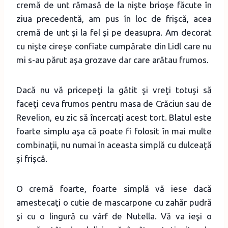
cremă de unt rămasă de la nişte brioşe făcute în
ziua precedentă, am pus în loc de frişcă, acea
cremă de unt şi la fel şi pe deasupra. Am decorat
cu nişte cireşe confiate cumpărate din Lidl care nu
mi s-au părut aşa grozave dar care arătau frumos.
Dacă nu vă pricepeţi la gătit şi vreţi totuşi să
faceţi ceva frumos pentru masa de Crăciun sau de
Revelion, eu zic să încercaţi acest tort. Blatul este
foarte simplu aşa că poate fi folosit în mai multe
combinaţii, nu numai în aceasta simplă cu dulceaţă
şi frişcă.
O cremă foarte, foarte simplă vă iese dacă
amestecaţi o cutie de mascarpone cu zahăr pudră
şi cu o lingură cu vârf de Nutella. Vă va ieşi o