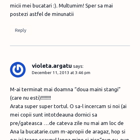
micii mei bucatari :). Multumim! Sper sa mai
postezi astfel de minunatii
Reply
violeta.argatu
says:
December 11, 2013 at 3:46 pm
M-ai terminat mai doamna “doua maini stangi”
(care nu esti)!!!!!!!!
Arata super super tortul. O sa-l incercam si noi (ai
mei copii sunt intotdeauna dornici sa
pre/gateasca …de cateva zile nu mai am loc de
Ana la bucatarie.cum m-apropii de aragaz, hop si
ea: isi trage scaunul langa mine si zice”pun eu, pun