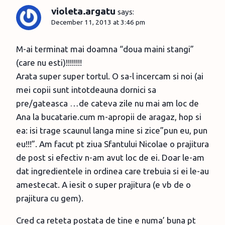
violeta.argatu
says:
December 11, 2013 at 3:46 pm
M-ai terminat mai doamna “doua maini stangi”
(care nu esti)!!!!!!!!
Arata super super tortul. O sa-l incercam si noi (ai
mei copii sunt intotdeauna dornici sa
pre/gateasca …de cateva zile nu mai am loc de
Ana la bucatarie.cum m-apropii de aragaz, hop si
ea: isi trage scaunul langa mine si zice”pun eu, pun
eu!!!”. Am facut pt ziua Sfantului Nicolae o prajitura
de post si efectiv n-am avut loc de ei. Doar le-am
dat ingredientele in ordinea care trebuia si ei le-au
amestecat. A iesit o super prajitura (e vb de o
prajitura cu gem).
Cred ca reteta postata de tine e numa’ buna pt