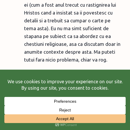
ei (cum a fost anul trecut cu rastignirea lui
Hristos cand a insistat sa ii povestesc cu
detalii si a trebuit sa cumpar o carte pe
tema asta). Eu nu ma simt suficient de
stapana pe subiect ca sa abordez cu ea
chestiuni religioase, asa ca discutam doar in
anumite contexte despre asta. Ma puteti
tutui fara nicio problema, chiar va rog.
Reply
vax-albina
says:
March 25, 2014 at 5:46 pm
Abia aștept să citesc cărțile.