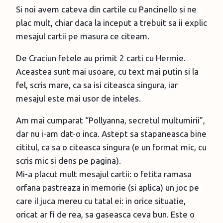
Si noi avem cateva din cartile cu Pancinello si ne
plac mult, chiar daca la inceput a trebuit sa ii explic
mesajul cartii pe masura ce citeam.
De Craciun fetele au primit 2 carti cu Hermie.
Aceastea sunt mai usoare, cu text mai putin si la
fel, scris mare, ca sa isi citeasca singura, iar
mesajul este mai usor de inteles.
Am mai cumparat “Pollyanna, secretul multumirii”,
dar nu i-am dat-o inca. Astept sa stapaneasca bine
cititul, ca sa o citeasca singura (e un format mic, cu
scris mic si dens pe pagina).
Mi-a placut mult mesajul cartii: o fetita ramasa
orfana pastreaza in memorie (si aplica) un joc pe
care il juca mereu cu tatal ei: in orice situatie,
oricat ar fi de rea, sa gaseasca ceva bun. Este o