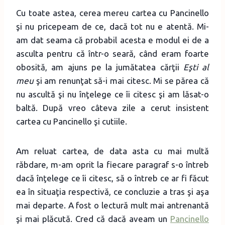
Cu toate astea, cerea mereu cartea cu Pancinello
şi nu pricepeam de ce, dacă tot nu e atentă. Mi-
am dat seama că probabil acesta e modul ei de a
asculta pentru că într-o seară, când eram foarte
obosită, am ajuns pe la jumătatea cărţii
Eşti al
meu
şi am renunţat să-i mai citesc. Mi se părea că
nu ascultă şi nu înţelege ce îi citesc şi am lăsat-o
baltă. După vreo câteva zile a cerut insistent
cartea cu Pancinello şi cutiile.
Am reluat cartea, de data asta cu mai multă
răbdare, m-am oprit la fiecare paragraf s-o întreb
dacă înţelege ce îi citesc, să o întreb ce ar fi făcut
ea în situaţia respectivă, ce concluzie a tras şi aşa
mai departe. A fost o lectură mult mai antrenantă
şi mai plăcută. Cred că dacă aveam un
Pancinello