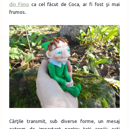
din Fimo
ca cel făcut de Coca, ar fi fost şi mai
frumos.
Cărţile transmit, sub diverse forme, un mesaj
extrem de important pentru toţi copiii: eşti