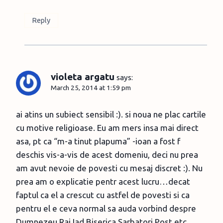
Reply
violeta argatu
says:
March 25, 2014 at 1:59 pm
ai atins un subiect sensibil :). si noua ne plac cartile
cu motive religioase. Eu am mers insa mai direct
asa, pt ca “m-a tinut plapuma” -ioan a fost f
deschis vis-a-vis de acest domeniu, deci nu prea
am avut nevoie de povesti cu mesaj discret :). Nu
prea am o explicatie pentr acest lucru…decat
faptul ca el a crescut cu astfel de povesti si ca
pentru el e ceva normal sa auda vorbind despre
Dumnezeu,Rai,Iad,Biserica,Sarbatori,Post,etc.