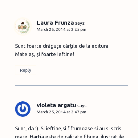
Laura Frunza
says:
March 25, 2014 at 2:25 pm
Sunt foarte drăguţe cărţile de la editura
Mateiaş, şi foarte ieftine!
Reply
violeta argatu
says:
March 25, 2014 at 2:47 pm
Sunt, da :). Si ieftine,si f frumoase si au si scris
mare. Hartia este de calitate f buna, ilustratiile