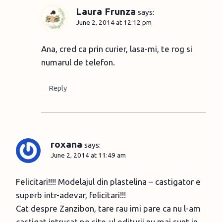
Laura Frunza
says:
June 2, 2014 at 12:12 pm
Ana, cred ca prin curier, lasa-mi, te rog si
numarul de telefon.
Reply
roxana
says:
June 2, 2014 at 11:49 am
Felicitari!!!! Modelajul din plastelina – castigator e
superb intr-adevar, felicitari!!!
Cat despre Zanzibon, tare rau imi pare ca nu l-am
castigat intrucat pe site-ul editurii nu mai sunt in