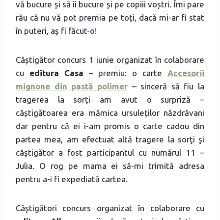
vă bucure și să îi bucure și pe copiii voștri. Îmi pare
rău că nu vă pot premia pe toți, dacă mi-ar fi stat
în puteri, aş fi făcut-o!
Câștigător concurs 1 iunie organizat în colaborare
cu
editura Casa
– premiu: o carte
Accesorii
mignone din pastă polimer
– sinceră să fiu la
tragerea la sorți am avut o surpriză –
câștigătoarea era mămica ursuleților năzdrăvani
dar pentru că ei i-am promis o carte cadou din
partea mea, am efectuat altă tragere la sorţi şi
câştigător a fost participantul cu numărul 11 –
Julia. O rog pe mama ei să-mi trimită adresa
pentru a-i fi expediată cartea.
Câştigători concurs organizat în colaborare cu