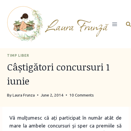
Skip
to
content
TIMP LIBER
Câștigători concursuri 1
iunie
By
Laura Frunza
June 2, 2014
10 Comments
Vă mulțumesc că ați participat în număr atât de
mare la ambele concursuri și sper ca premiile să