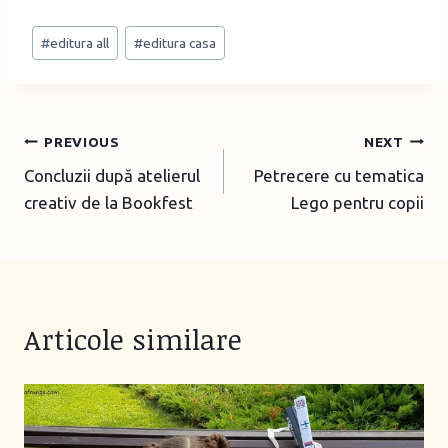
sfârşit de Michael Ende)
Post
Larisa M (care a răspuns
#
editura all
#
editura casa
Tags:
tot…
Post
PREVIOUS
NEXT
Concluzii după atelierul
Petrecere cu tematica
navigation
creativ de la Bookfest
Lego pentru copii
Articole similare