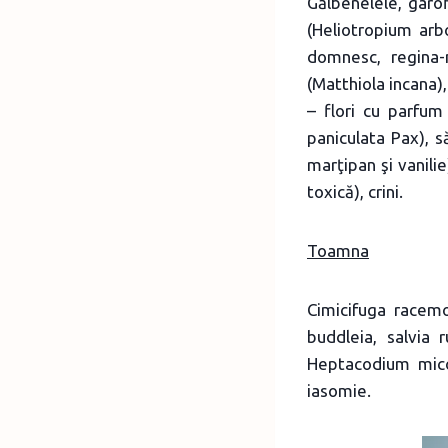
Gălbenelele, garof
(Heliotropium arbo
domnesc, regina-
(Matthiola incana)
– flori cu parfu
paniculata Pax), s
marţipan şi vanili
toxică), crini.
Toamna
Cimicifuga racemo
buddleia, salvia 
Heptacodium mico
iasomie.