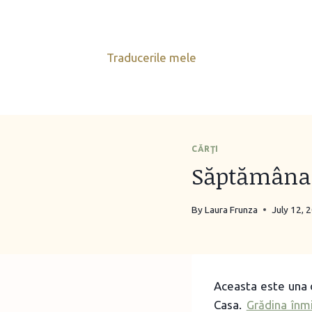
Skip
to
content
Traducerile mele
CĂRŢI
Săptămâna 
By
Laura Frunza
July 12, 
Aceasta este una d
Casa.
Grădina înm