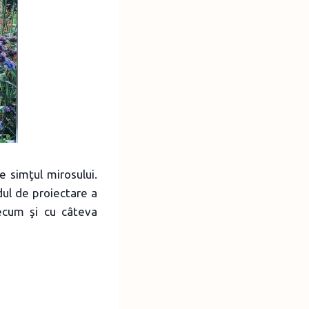
e simţul mirosului.
dul de proiectare a
recum şi cu câteva