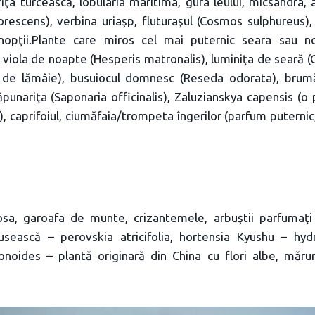
iţa turcească, lobularia maritima, gura leului, micsandra, 
rescens), verbina uriaşp, fluturaşul (Cosmos sulphureus), 
nopţii.Plante care miros cel mai puternic seara sau n
, viola de noapte (Hesperis matronalis), luminiţa de seară
m de lămâie), busuiocul domnesc (Reseda odorata), brumă
ăpunariţa (Saponaria officinalis), Zaluzianskya capensis (o
e), caprifoiul, ciumăfaia/trompeta îngerilor (parfum puternic
sa, garoafa de munte, crizantemele, arbuştii parfumaţi (
rusească – perovskia atricifolia, hortensia Kyushu – hyd
noides – plantă originară din China cu flori albe, măru