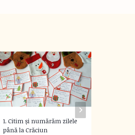
1. Citim și numărăm zilele
Book rev
până la Crăciun
bine să 