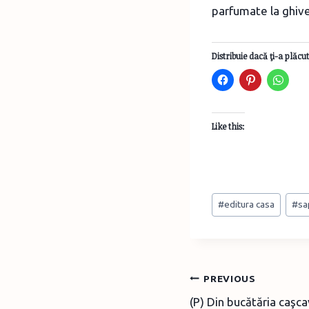
parfumate la ghive
Distribuie dacă ţi-a plăcut
Like this:
Post
#
editura casa
#
sa
Tags:
Post
PREVIOUS
(P) Din bucătăria caşca