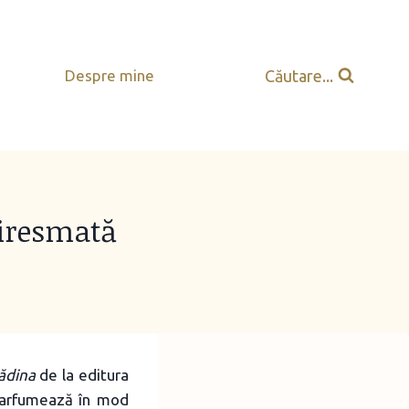
Căutare...
Despre mine
iresmată
ădina
de la editura
parfumează în mod