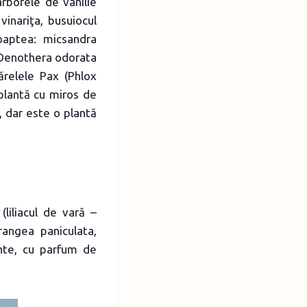
arborele de vanilie
vinariţa, busuiocul
oaptea: micsandra
 (Oenothera odorata
relele Pax (Phlox
 plantă cu miros de
, dar este o plantă
liliacul de vară –
rangea paniculata,
nte, cu parfum de