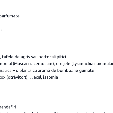
e parfumate
is
tufele de agriş sau portocali pitici
mbelul (Muscari racemosum), dreţele (Lysimachia nummular
matica – o plantă cu aromă de bomboane gumate
x (otrăvitor!), liliacul, iasomia
randafiri