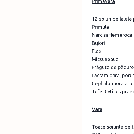
Primăvara
12 soiuri de lalel
Primula
NarcisaHemerocal
Bujori
Flox
Micşuneaua
Frăguţa de pădure, 
Lăcrămioara, poru
Cephalophora aro
Tufe: Cytisus praeco
Vara
Toate soiurile de t