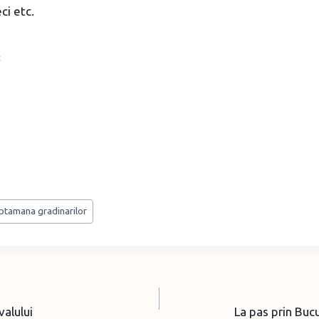
ci etc.
ptamana gradinarilor
valului
La pas prin Buc