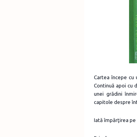
Cartea începe cu u
Continuă apoi cu d
unei grădini înmi
capitole despre în
Iată împărţirea pe