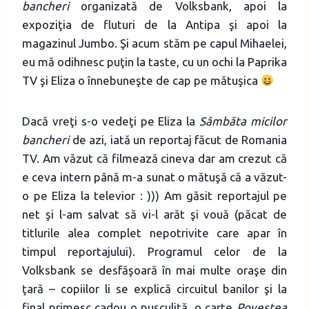
bancheri
organizată de Volksbank, apoi la
expoziţia de fluturi de la Antipa şi apoi la
magazinul Jumbo. Şi acum stăm pe capul Mihaelei,
eu mă odihnesc puţin la taste, cu un ochi la Paprika
TV şi Eliza o înnebuneşte de cap pe mătuşica
Dacă vreţi s-o vedeţi pe Eliza la
Sâmbăta micilor
bancheri
de azi, iată un reportaj făcut de Romania
TV. Am văzut că filmează cineva dar am crezut că
e ceva intern până m-a sunat o mătuşă că a văzut-
o pe Eliza la televior : ))) Am găsit reportajul pe
net şi l-am salvat să vi-l arăt şi vouă (păcat de
titlurile alea complet nepotrivite care apar în
timpul reportajului). Programul celor de la
Volksbank se desfăşoară în mai multe oraşe din
ţară – copiilor li se explică circuitul banilor şi la
final primesc cadou o puşculiţă, o carte
Povestea