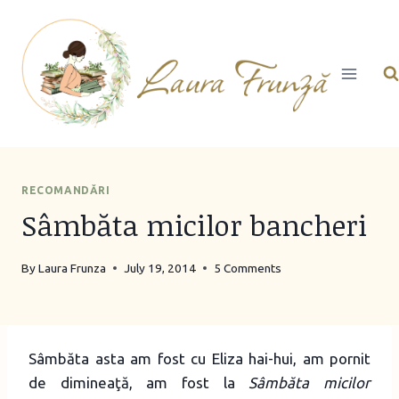
Skip
to
content
RECOMANDĂRI
Sâmbăta micilor bancheri
By
Laura Frunza
July 19, 2014
5 Comments
Sâmbăta asta am fost cu Eliza hai-hui, am pornit
de dimineaţă, am fost la
Sâmbăta micilor