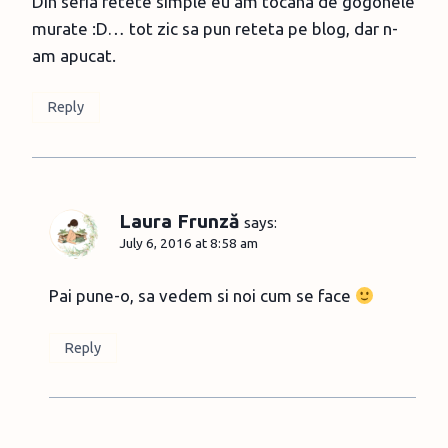
Din seria retete simple eu am tocana de gogonele
murate :D… tot zic sa pun reteta pe blog, dar n-
am apucat.
Reply
Laura Frunză
says:
July 6, 2016 at 8:58 am
Pai pune-o, sa vedem si noi cum se face
Reply