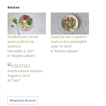
d
Related
i
n
g
…
Buddha bowl colorat
Salată de vară cu jambon
pentru prânzul de
crud-uscat şi sparanghel
duminică
June 19, 2018
December 2, 2021
In "Rețete culinare"
In "Rețete culinare"
Arta bucătăriei sovietice
August 4, 2015
In "Cărţi"
Post
#
mancare de post
Tags: