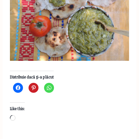
Distribuie dacă ţi-a plăcut
Like this:
L
o
a