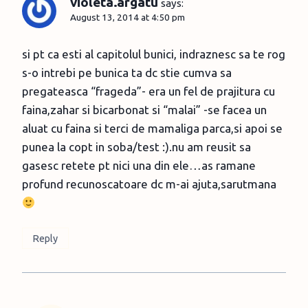
violeta.argatu
says:
August 13, 2014 at 4:50 pm
si pt ca esti al capitolul bunici, indraznesc sa te rog
s-o intrebi pe bunica ta dc stie cumva sa
pregateasca “frageda”- era un fel de prajitura cu
faina,zahar si bicarbonat si “malai” -se facea un
aluat cu faina si terci de mamaliga parca,si apoi se
punea la copt in soba/test :).nu am reusit sa
gasesc retete pt nici una din ele…as ramane
profund recunoscatoare dc m-ai ajuta,sarutmana
Reply