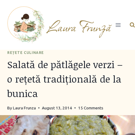
Skip
to
content
REȚETE CULINARE
Salată de pătlăgele verzi –
o rețetă tradițională de la
bunica
By
Laura Frunza
August 13, 2014
15 Comments