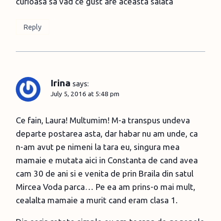
curioasa sa vad ce gust are aceasta salata
Reply
Irina
says:
July 5, 2016 at 5:48 pm
Ce fain, Laura! Multumim! M-a transpus undeva
departe postarea asta, dar habar nu am unde, ca
n-am avut pe nimeni la tara eu, singura mea
mamaie e mutata aici in Constanta de cand avea
cam 30 de ani si e venita de prin Braila din satul
Mircea Voda parca… Pe ea am prins-o mai mult,
cealalta mamaie a murit cand eram clasa 1.