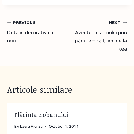
Post
PREVIOUS
NEXT
Detaliu decorativ cu
Aventurile ariciului prin
navigation
miri
pădure – cărți noi de la
Ikea
Articole similare
Plăcinta ciobanului
By
Laura Frunza
October 1, 2014