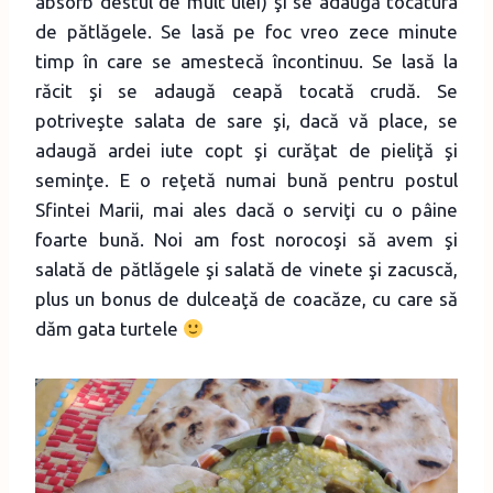
absorb destul de mult ulei) şi se adaugă tocătura
de pătlăgele. Se lasă pe foc vreo zece minute
timp în care se amestecă încontinuu. Se lasă la
răcit şi se adaugă ceapă tocată crudă. Se
potriveşte salata de sare şi, dacă vă place, se
adaugă ardei iute copt şi curăţat de pieliţă şi
seminţe. E o reţetă numai bună pentru postul
Sfintei Marii, mai ales dacă o serviţi cu o pâine
foarte bună. Noi am fost norocoşi să avem şi
salată de pătlăgele şi salată de vinete şi zacuscă,
plus un bonus de dulceaţă de coacăze, cu care să
dăm gata turtele