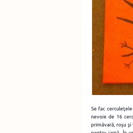
Se fac cerculeţele 
nevoie de 16 cerc
primăvară, roşu şi
pentru iarnă. În 