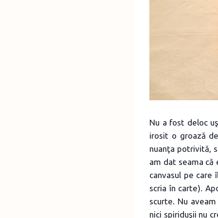
Nu a fost deloc uş
irosit o groază d
nuanţa potrivită, 
am dat seama că e
canvasul pe care î
scria în carte). Ap
scurte. Nu aveam 
nici spiriduşii nu 