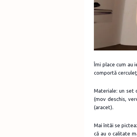
Îmi place cum au ie
comportă cerculeţe
Materiale: un set 
(mov deschis, verd
(aracet).
Mai întâi se picte
că au o calitate m