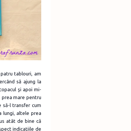
 patru tablouri, am
ercând să ajung la
copacul şi apoi mi-
a prea mare pentru
e să-l transfer cum
a lungi, altele prea
us atât de bine că
spect indicaţiile de