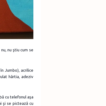
u nu, nu ştiu cum se
în Jumbo), acrilice
ulat hârtia, adeziv
bă cu telefonul aşa
i şi se pictează cu