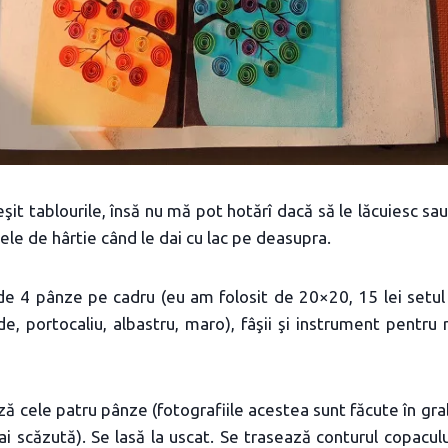
şit tablourile, însă nu mă pot hotărî dacă să le lăcuiesc sa
le de hârtie când le dai cu lac pe deasupra.
de 4 pânze pe cadru (eu am folosit de 20×20, 15 lei setul 
e, portocaliu, albastru, maro), fâşii şi instrument pentru r
ază cele patru pânze (fotografiile acestea sunt făcute în gra
ai scăzută). Se lasă la uscat. Se trasează conturul copaculu