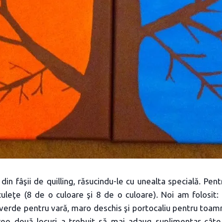
din fâşii de quilling, răsucindu-le cu unealta specială. Pen
uleţe (8 de o culoare şi 8 de o culoare). Noi am folosit:
 verde pentru vară, maro deschis şi portocaliu pentru toamnă
vreo două locuri a trebuit să mai adaug suplimentar câte