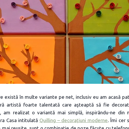
re există în multe variante pe net, inclusiv eu am acasă pat
ă artistă foarte talentată care aşteaptă să fie decorate
, am realizat o variantă mai simplă, inspirându-ne din
ura Casa intitulată
Quilling – decoraţiuni moderne
. Îmi cer
e mai reuşite, sunt o combinaţie de poze făcute cu telefonu