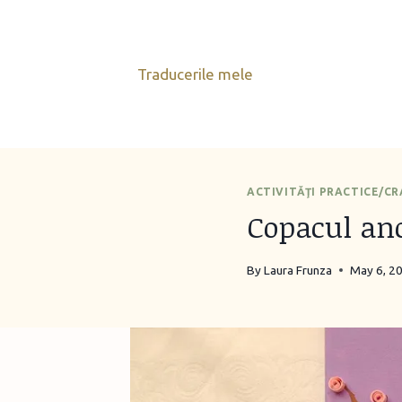
Skip
to
content
Traducerile mele
ACTIVITĂŢI PRACTICE/C
Copacul ano
By
Laura Frunza
May 6, 2