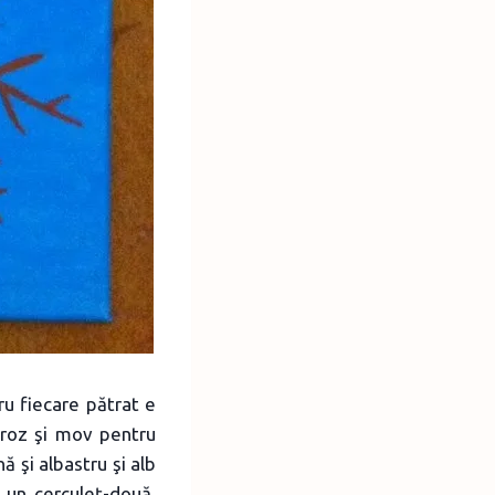
tru fiecare pătrat e
 roz şi mov pentru
 şi albastru şi alb
 un cerculeţ-două,