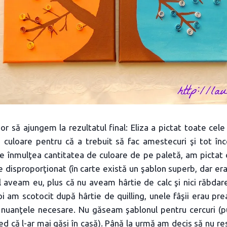
or să ajungem la rezultatul final: Eliza a pictat toate cele
e culoare pentru că a trebuit să fac amestecuri şi tot înc
se înmulţea cantitatea de culoare de pe paletă, am pictat 
 disproporţionat (în carte există un şablon superb, dar er
l aveam eu, plus că nu aveam hârtie de calc şi nici răbdar
oi am scotocit după hârtie de quilling, unele fâşii erau pre
nuanţele necesare. Nu găseam şablonul pentru cercuri (p
cred că l-ar mai găsi în casă). Până la urmă am decis să nu re