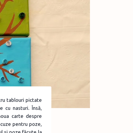
ru tablouri pictate
 cu nasturi. Însă,
 noua carte despre
 scuze pentru poze,
l şi poze făcute la