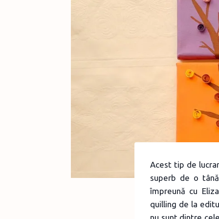
Acest tip de lucra
superb de o tânăr
împreună cu Eliza
quilling de la edit
nu sunt dintre cel