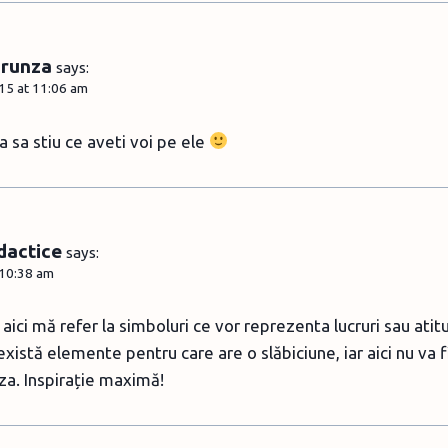
Frunza
says:
15 at 11:06 am
a sa stiu ce aveti voi pe ele
dactice
says:
 10:38 am
r aici mă refer la simboluri ce vor reprezenta lucruri sau ati
 există elemente pentru care are o slăbiciune, iar aici nu va f
iza. Inspirație maximă!