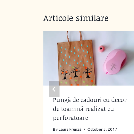
Articole similare
gurine
Pungă de cadouri cu decor
tie
de toamnă realizat cu
perforatoare
, 2014
By
Laura Frunză
October 3, 2017