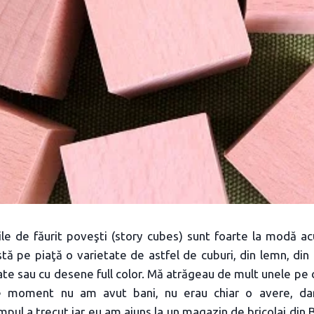
ile de făurit poveşti (story cubes) sunt foarte la modă ac
stă pe piaţă o varietate de astfel de cuburi, din lemn, din 
te sau cu desene full color. Mă atrăgeau de mult unele pe 
pe moment nu am avut bani, nu erau chiar o avere, dar
mpul a trecut iar eu am ajuns la un magazin de bricolaj din 