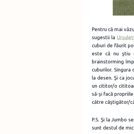
Pentru că mai văz
sugestii la
Ursuleţ
cuburi de făurit p
este că nu ştiu 
brainstorming împ
cuburilor. Singura
la desen. Şi ca joc
un cititor/o citit
să-şi facă propriil
către câştigător/c
P.S. Şi la Jumbo se
sunt destul de mic