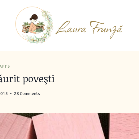
RAFTS
ăurit poveşti
2015
28 Comments