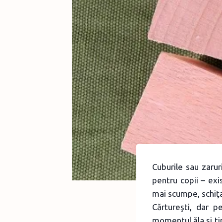
Cuburile sau zarur
pentru copii – exi
mai scumpe, schiţa
Cărtureşti, dar 
momentul ăla şi ti