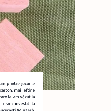
um printre jocurile
carton, mai ieftine
care le-am văzut la
 n-am investit la
Bucureşti (Mustash,