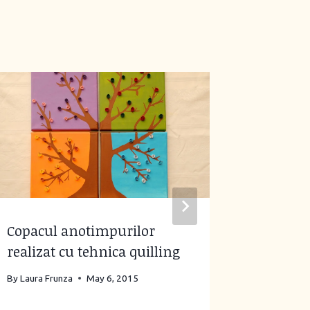
Copacul anotimpurilor
De făcut
realizat cu tehnica quilling
cu tehni
By
Laura Frunza
May 6, 2015
By
Laura Fr