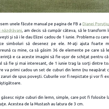
usem unele făcute manual pe pagina de FB a
Dianei Poruţiu
i năzdrăvani
, am decis să cumpăr câteva, să le transform î
oveşti şi să i le dau Elizei cadou de 1 iunie. Problema cu ca
ce simboluri să desenez pe ele. M-aţi ajuta foarte m
reună cu mine, ca să găsim 36 de elemente pe care să le
 cerinţă e ca aceste imagini să fie uşor de schiţat pentru c
ul să fie şi mai interesant, de 1 iunie trag la sorţi dintre t
oare va primi cadou un set de cuburi din lemn (nu neapărat 
e zaruri de spus poveşti. Cuburile vor fi nepictate şi vor fi 
âştigătoare.
 găsesc nişte cuburi din lemn, simple, care pot fi folosite 
uţe. Acestea de la Mustash au latura de 3 cm.