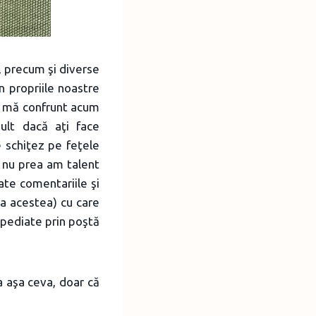
, precum şi diverse
n propriile noastre
re mă confrunt acum
ult dacă aţi face
 schiţez pe feţele
ă nu prea am talent
oate comentariile şi
ca acestea) cu care
expediate prin poştă
la aşa ceva, doar că