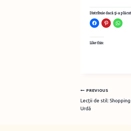
Distribuie dacă ţi-a plăcut
Like this:
Post
PREVIOUS
Lecții de stil: Shopping 
navigation
Urdă