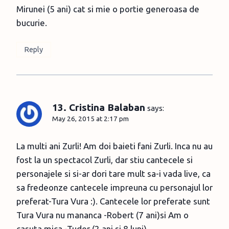
Mirunei (5 ani) cat si mie o portie generoasa de
bucurie.
Reply
13. Cristina Balaban
says:
May 26, 2015 at 2:17 pm
La multi ani Zurli! Am doi baieti fani Zurli. Inca nu au
fost la un spectacol Zurli, dar stiu cantecele si
personajele si si-ar dori tare mult sa-i vada live, ca
sa fredeonze cantecele impreuna cu personajul lor
preferat-Tura Vura :). Cantecele lor preferate sunt
Tura Vura nu mananca -Robert (7 ani)si Am o
casuta mica -Tudor (2 ani si 8 luni)