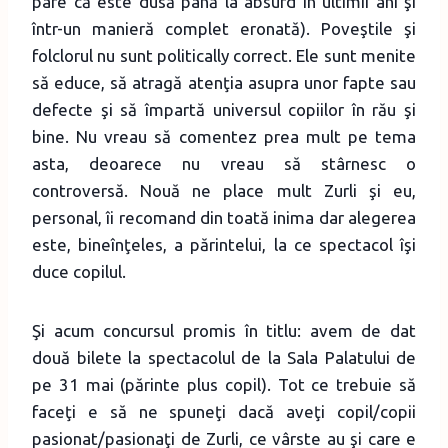
pare că este dusă până la absurd în ultimii ani şi
într-un manieră complet eronată). Poveştile şi
folclorul nu sunt politically correct. Ele sunt menite
să educe, să atragă atenţia asupra unor fapte sau
defecte şi să împartă universul copiilor în rău şi
bine. Nu vreau să comentez prea mult pe tema
asta, deoarece nu vreau să stârnesc o
controversă. Nouă ne place mult Zurli şi eu,
personal, îi recomand din toată inima dar alegerea
este, bineînţeles, a părintelui, la ce spectacol îşi
duce copilul.
Şi acum concursul promis în titlu: avem de dat
două bilete la spectacolul de la Sala Palatului de
pe 31 mai (părinte plus copil). Tot ce trebuie să
faceţi e să ne spuneţi dacă aveţi copil/copii
pasionat/pasionaţi de Zurli, ce vârste au şi care e