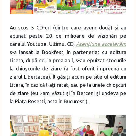
Au scos 5 CD-uri (dintre care avem două) şi au
adunat peste 20 de milioane de vizionări pe
canalul Youtube. Ultimul CD,
Atenţiune accelerăm
s-a lansat la Bookfest, în parteneriat cu editura
Litera, după ce, în prealabil, s-au epuizat stocurile
la chioşcurile de ziare (a fost oferit împreună cu
ziarul Libertatea). Îl găsiţi acum pe site-ul editurii
Litera, în caz că l-aţi ratat, sau pe la unele chioşcuri
de ziare (eu l-am văzut şi în Berceni şi undeva pe
la Piaţa Rosetti, asta în Bucureşti).