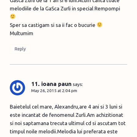
Gasca Zurli de la 1 an si 6 luni.Acum canta toate
melodiile de la GaSca Zurli in special Rempompi
Sper sa castigam si sa ii fac o bucurie
Multumim
Reply
11. ioana paun
says:
May 26, 2015 at 2:04 pm
Baietelul cel mare, Alexandru,are 4 ani si 3 luni si
este incantat de fenomenul Zurli.Am achizitionat
si noi saptamana trecuta ultimul cd si ascutam tot
timpul noile melodii.Melodia lui preferata este