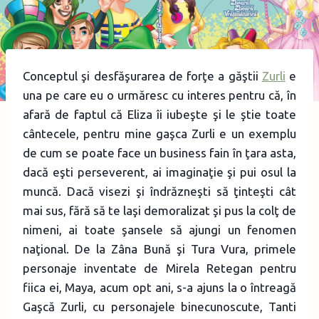
Conceptul şi desfăşurarea de forţe a găştii
Zurli
e
una pe care eu o urmăresc cu interes pentru că, în
afară de faptul că Eliza îi iubeşte şi le ştie toate
cântecele, pentru mine gaşca Zurli e un exemplu
de cum se poate face un business fain în ţara asta,
dacă eşti perseverent, ai imaginaţie şi pui osul la
muncă. Dacă visezi şi îndrăzneşti să ţinteşti cât
mai sus, fără să te laşi demoralizat şi pus la colţ de
nimeni, ai toate şansele să ajungi un fenomen
naţional. De la Zâna Bună şi Tura Vura, primele
personaje inventate de Mirela Retegan pentru
fiica ei, Maya, acum opt ani, s-a ajuns la o întreagă
Gaşcă Zurli, cu personajele binecunoscute, Tanti