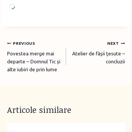
L
o
a
d
i
Post
PREVIOUS
NEXT
n
Povestea merge mai
Atelier de fâşii ţesute –
navigation
g
departe – Domnul Tic și
concluzii
…
alte iubiri de prin lume
Articole similare