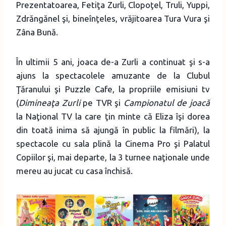
Prezentatoarea, Fetiţa Zurli, Clopoţel, Truli, Yuppi,
Zdrăngănel şi, bineînţeles, vrăjitoarea Tura Vura şi
Zâna Bună.
În ultimii 5 ani, joaca de-a Zurli a continuat şi s-a
ajuns la spectacolele amuzante de la Clubul
Ţăranului şi Puzzle Cafe, la propriile emisiuni tv
(
Dimineaţa Zurli
pe TVR şi
Campionatul de joacă
la Naţional TV la care ţin minte că Eliza îşi dorea
din toată inima să ajungă în public la filmări), la
spectacole cu sala plină la Cinema Pro şi Palatul
Copiilor şi, mai departe, la 3 turnee naţionale unde
mereu au jucat cu casa închisă.