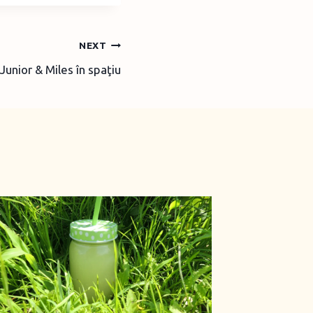
NEXT
Junior & Miles în spaţiu
O nouă v
Paula ş
By
Laura Fr