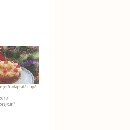
 reţetă adaptată după
2013
prăjituri"