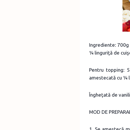
Ingrediente: 700g m
¼ linguriţă de cui
Pentru topping: 5
amestecată cu ¼ li
Îngheţată de vanili
MOD DE PREPARA
1. Se amestecă mer