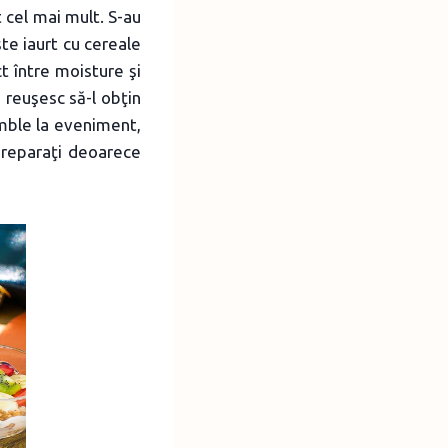
 cel mai mult. S-au
şte iaurt cu cereale
ct între moisture şi
 reuşesc să-l obţin
mble la eveniment,
preparaţi deoarece