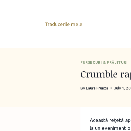
Skip
to
content
Traducerile mele
FURSECURI & PRĂJITURI
|
Crumble rap
By
Laura Frunza
July 1, 2
Această reţetă ap
la un eveniment o