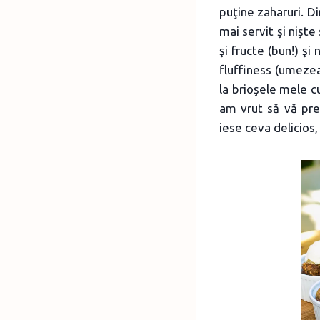
puţine zaharuri. D
mai servit şi nişte
şi fructe (bun!) şi
fluffiness (umezea
la brioşele mele 
am vrut să vă pre
iese ceva delicios, 