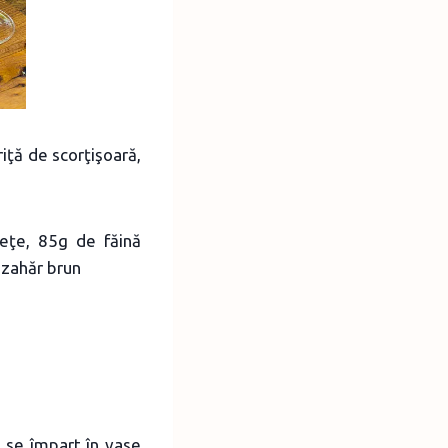
riţă de scorţişoară,
leţe, 85g de făină
 zahăr brun
i se împart în vase