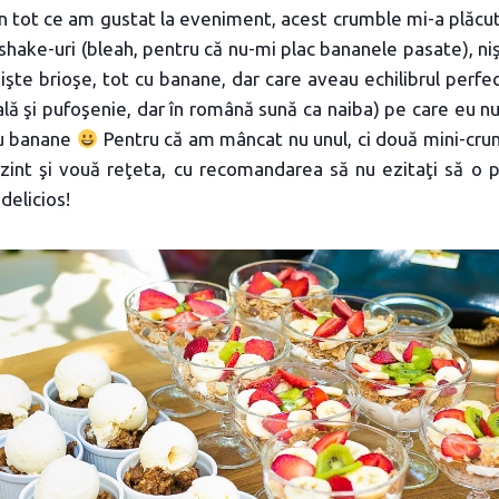
in tot ce am gustat la eveniment, acest crumble mi-a plăcut
 shake-uri (bleah, pentru că nu-mi plac bananele pasate), ni
 nişte brioşe, tot cu banane, dar care aveau echilibrul perfe
lă şi pufoşenie, dar în română sună ca naiba) pe care eu nu
cu banane
Pentru că am mâncat nu unul, ci două mini-cru
zint şi vouă reţeta, cu recomandarea să nu ezitaţi să o 
delicios!