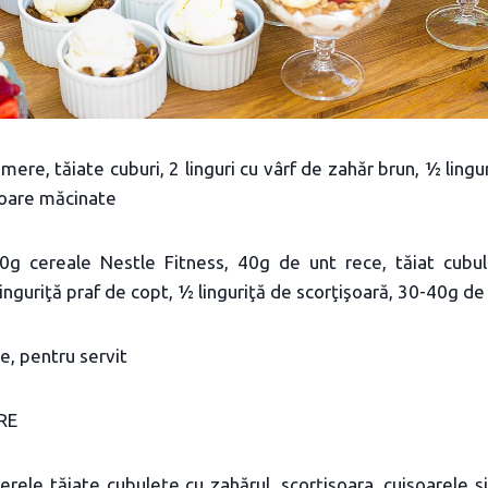
ere, tăiate cuburi, 2 linguri cu vârf de zahăr brun, ½ lingu
şoare măcinate
0g cereale Nestle Fitness, 40g de unt rece, tăiat cubu
nguriţă praf de copt, ½ linguriţă de scorţişoară, 30-40g de
e, pentru servit
RE
ele tăiate cubuleţe cu zahărul, scorţişoara, cuişoarele ş