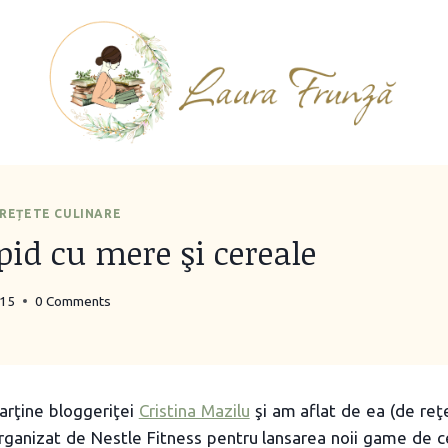
REȚETE CULINARE
id cu mere şi cereale
015
0 Comments
arţine bloggeriţei
Cristina Mazilu
şi am aflat de ea (de reţe
rganizat de Nestle Fitness pentru lansarea noii game de 