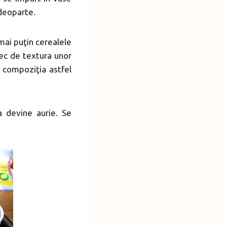
 deoparte.
mai puţin cerealele
tec de textura unor
 compoziţia astfel
 devine aurie. Se