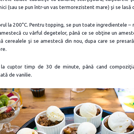
ci (sau se pun într-un vas termorezistent mare) şi se lasă
orul la 200°C. Pentru topping, se pun toate ingredientele – 
e amestecă cu vârful degetelor, până ce se obţine un ames
ugă cerealele şi se amestecă din nou, dupa care se presară
re.
 la cuptor timp de 30 de minute, până cand compoziţia
ată de vanilie.