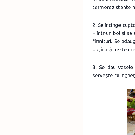
termorezistente mi
2. Se încinge cupt
– într-un bol şi s
firmituri. Se ada
obţinută peste me
3. Se dau vasele
serveşte cu îngheţ