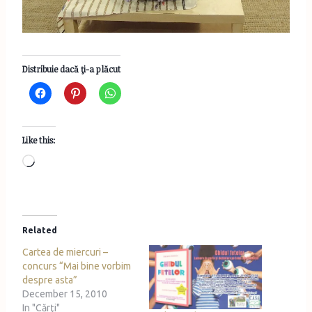
Distribuie dacă ţi-a plăcut
Like this:
L
o
a
d
Related
i
Cartea de miercuri –
n
concurs “Mai bine vorbim
g
despre asta”
…
December 15, 2010
In "Cărţi"