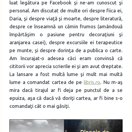
luat legătura pe Facebook şi ne-am cunoscut şi
personal. Am discutat de multe ori despre fiica ei,
Daria, şi despre viaţă şi moarte, despre literatură,
despre ce înseamnă un cămin frumos (amândouă
împărtăşim o pasiune pentru decoraţiuni şi
aranjarea casei), despre excursiile ei terapeutice
pe munte, şi despre dorinţa de a publica o carte.
Am încurajat-o adesea căci eram convinsă că
cititorii vor aprecia scrierile ei şi am avut dreptate.
La lansare a fost multă lume şi mult mai multă
lume a comandat cartea de pe
libris.ro
. Nu m-aş
mira dacă tirajul ar fi deja pe punctul de a se
epuiza, aşa că dacă vă doriţi cartea, ar fi bine s-o
comandaţi cât o mai găsiţi.