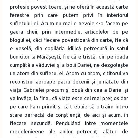
profesie povestitoare, şi ne oferă în această carte
ferestre prin care putem privi în interiorul
sufletului ei. Acum nu mai e nevoie s-o facem pe
gaura cheii, prin intermediul articolelor de pe
blogul ei, căci fiecare povestioară din carte, fie că
e veselă, din copilăria idilică petrecută în satul
bunicilor la Mărăşeşti, fie că e tristă, din perioada
cumplită a văduviei şi a bolii Dariei, ne dezgoleşte
un atom din sufletul ei. Atom cu atom, cititorul va
reconstrui aproape patru decenii şi jumătate din
viaţa Gabrielei precum şi două din cea a Dariei şi
va învăţa, la final, că viaţa este cel mai preţios dar
pe care l-am primit şi că trebuie să o trăim într-o
stare perfectă de conştienţă, de aici şi acum, în
fiecare secundă. Pendulând între momentele
medelenieene ale anilor petrecuţi alături de