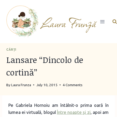
Skip
to
content
CĂRŢI
Lansare “Dincolo de
cortină”
By
Laura Frunza
July 10, 2015
4 Comments
Pe Gabriela Hornoiu am întâlnit-o prima oară în
lumea ei virtuală, blogul
Între noapte şi zi
, apoi am