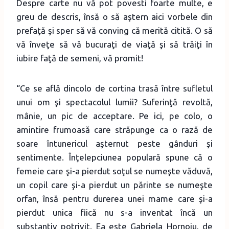
Despre carte nu vă pot povesti foarte multe, e
greu de descris, însă o să aştern aici vorbele din
prefaţă şi sper să vă conving că merită citită. O să
vă înveţe să vă bucuraţi de viaţă şi să trăiţi în
iubire faţă de semeni, vă promit!
“Ce se află dincolo de cortina trasă între sufletul
unui om şi spectacolul lumii? Suferinţă revoltă,
mânie, un pic de acceptare. Pe ici, pe colo, o
amintire frumoasă care străpunge ca o rază de
soare întunericul aşternut peste gânduri şi
sentimente. Înţelepciunea populară spune că o
femeie care şi-a pierdut soţul se numeşte văduvă,
un copil care şi-a pierdut un părinte se numeşte
orfan, însă pentru durerea unei mame care şi-a
pierdut unica fiică nu s-a inventat încă un
substantiv potrivit. Ea este Gabriela Hornoiu, de