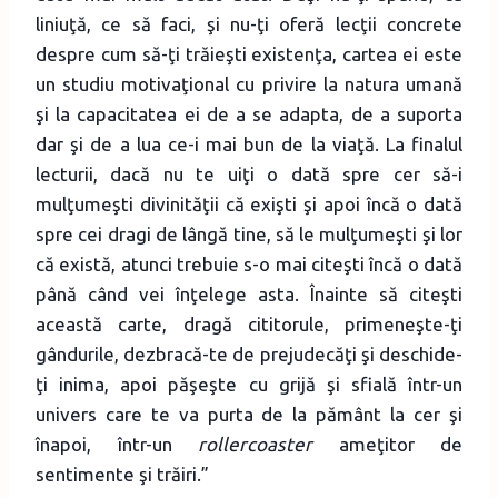
liniuţă, ce să faci, şi nu-ţi oferă lecţii concrete
despre cum să-ţi trăieşti existenţa, cartea ei este
un studiu motivaţional cu privire la natura umană
şi la capacitatea ei de a se adapta, de a suporta
dar şi de a lua ce-i mai bun de la viaţă. La finalul
lecturii, dacă nu te uiţi o dată spre cer să-i
mulţumeşti divinităţii că exişti şi apoi încă o dată
spre cei dragi de lângă tine, să le mulţumeşti şi lor
că există, atunci trebuie s-o mai citeşti încă o dată
până când vei înţelege asta. Înainte să citeşti
această carte, dragă cititorule, primeneşte-ţi
gândurile, dezbracă-te de prejudecăţi şi deschide-
ţi inima, apoi păşeşte cu grijă şi sfială într-un
univers care te va purta de la pământ la cer şi
înapoi, într-un
rollercoaster
ameţitor de
sentimente şi trăiri.”