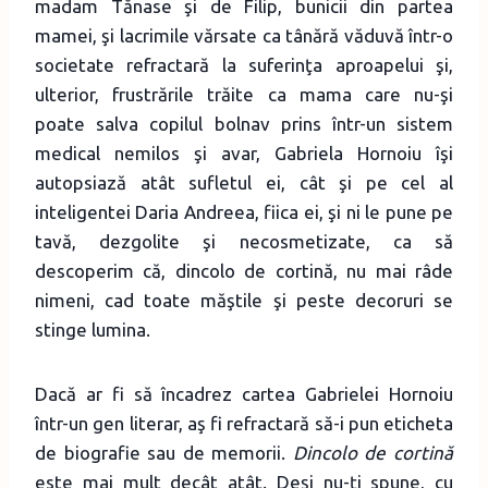
madam Tănase şi de Filip, bunicii din partea
mamei, şi lacrimile vărsate ca tânără văduvă într-o
societate refractară la suferinţa aproapelui şi,
ulterior, frustrările trăite ca mama care nu-şi
poate salva copilul bolnav prins într-un sistem
medical nemilos şi avar, Gabriela Hornoiu îşi
autopsiază atât sufletul ei, cât şi pe cel al
inteligentei Daria Andreea, fiica ei, şi ni le pune pe
tavă, dezgolite şi necosmetizate, ca să
descoperim că, dincolo de cortină, nu mai râde
nimeni, cad toate măştile şi peste decoruri se
stinge lumina.
Dacă ar fi să încadrez cartea Gabrielei Hornoiu
într-un gen literar, aş fi refractară să-i pun eticheta
de biografie sau de memorii.
Dincolo de cortină
este mai mult decât atât. Deşi nu-ţi spune, cu