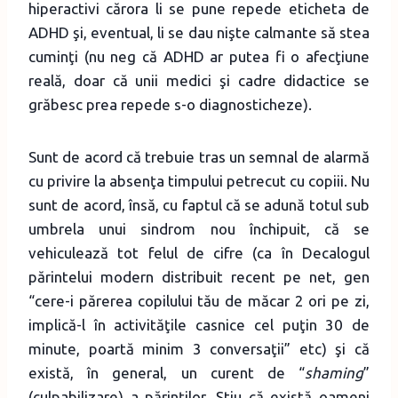
hiperactivi cărora li se pune repede eticheta de
ADHD şi, eventual, li se dau nişte calmante să stea
cuminţi (nu neg că ADHD ar putea fi o afecţiune
reală, doar că unii medici şi cadre didactice se
grăbesc prea repede s-o diagnosticheze).
Sunt de acord că trebuie tras un semnal de alarmă
cu privire la absenţa timpului petrecut cu copiii. Nu
sunt de acord, însă, cu faptul că se adună totul sub
umbrela unui sindrom nou închipuit, că se
vehiculează tot felul de cifre (ca în Decalogul
părintelui modern distribuit recent pe net, gen
“cere-i părerea copilului tău de măcar 2 ori pe zi,
implică-l în activităţile casnice cel puţin 30 de
minute, poartă minim 3 conversaţii” etc) şi că
există, în general, un curent de “
shaming
”
(culpabilizare) a părinţilor. Ştiu că există oameni