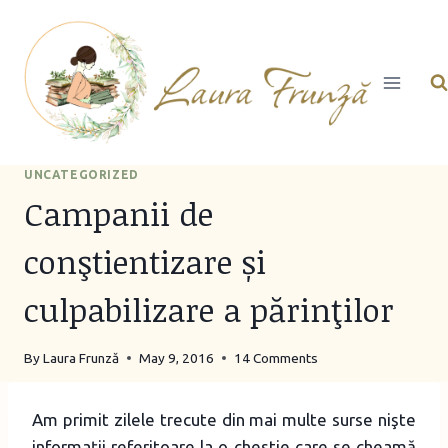
Skip
to
content
UNCATEGORIZED
Campanii de
conştientizare și
culpabilizare a părinţilor
By
Laura Frunză
May 9, 2016
14 Comments
Am primit zilele trecute din mai multe surse nişte
informaţii referitoare la o chestie care se cheamă