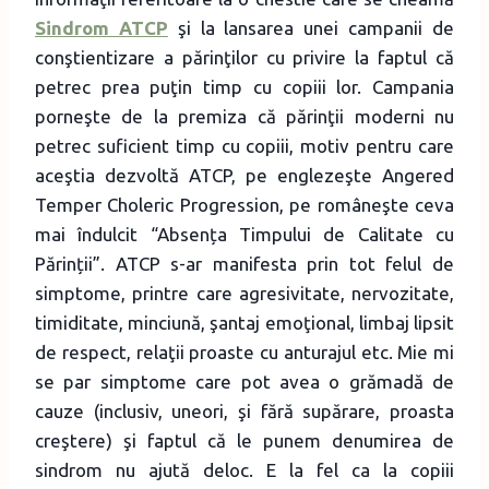
Sindrom ATCP
şi la lansarea unei campanii de
conştientizare a părinţilor cu privire la faptul că
petrec prea puţin timp cu copiii lor. Campania
porneşte de la premiza că părinţii moderni nu
petrec suficient timp cu copiii, motiv pentru care
aceştia dezvoltă ATCP, pe englezeşte Angered
Temper Choleric Progression, pe româneşte ceva
mai îndulcit “Absența Timpului de Calitate cu
Părinții”. ATCP s-ar manifesta prin tot felul de
simptome, printre care agresivitate, nervozitate,
timiditate, minciună, şantaj emoţional, limbaj lipsit
de respect, relaţii proaste cu anturajul etc. Mie mi
se par simptome care pot avea o grămadă de
cauze (inclusiv, uneori, şi fără supărare, proasta
creştere) şi faptul că le punem denumirea de
sindrom nu ajută deloc. E la fel ca la copiii