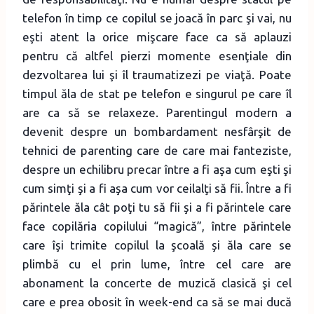
telefon în timp ce copilul se joacă în parc şi vai, nu
eşti atent la orice mişcare face ca să aplauzi
pentru că altfel pierzi momente esenţiale din
dezvoltarea lui şi îl traumatizezi pe viaţă. Poate
timpul ăla de stat pe telefon e singurul pe care îl
are ca să se relaxeze. Parentingul modern a
devenit despre un bombardament nesfârşit de
tehnici de parenting care de care mai fanteziste,
despre un echilibru precar între a fi aşa cum eşti şi
cum simţi şi a fi aşa cum vor ceilalţi să fii. Între a fi
părintele ăla cât poţi tu să fii şi a fi părintele care
face copilăria copilului “magică”, între părintele
care îşi trimite copilul la şcoală şi ăla care se
plimbă cu el prin lume, între cel care are
abonament la concerte de muzică clasică şi cel
care e prea obosit în week-end ca să se mai ducă