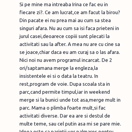
Si pe mine ma intreaba Irina ce fac eu in
fiecare zi?. Ce am lucrat,ce am facut la birou?
Din pacate ei nu prea mai au cum sa stea
singuri afara. Nu au cum sa isi faca prieteni in
jurul casei,deoarece copiii sunt plecati la
activitati sau la after. A mea nu are cu cine sa
se joace,chiar daca eu am curaj sa o las afara.
Nici noi nu avem programul incarcat. De 2
ori/saptamana merge la engleza,la
insistentele ei si o data la teatru. In
rest,program de voie. Dupa scoala sta in
parc,cand permite timpul,iar in weekend
merge si la bunici unde tot asa,merge mult in
parc. Mama o plimba foarte mult,si fac
activitati diverse. Dar ea are si destul de
multe teme, sau cel putin asa mi se pare mie.
Ideea este ca parintii vor palmares pentru