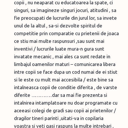
copii , nu neaparat cu educatoarea la spate, ci
singuri, sa imagineze singuri jocuri, atitudini , sa
fie preocupati de lucrurile din jurul lor, sa invete
unul de la altul , sa-si dezvolte spiritul de
competitie prin comparatie cu prietenii de joaca
ce stiu mai multe raspunsuri ,sau sunt mai
inventivi / lucrurile luate mura-n gura sunt
invatate mecanic , mai ales ca sunt redate in
limbajul oamenilor maturi – comunicarea libera
intre copii se face dupa un cod numai de ei stiut
si le este cu mult mai accesibila / este bine sa
intalneasca copii de conditie diferita , de varste
diferite …………dar sa mai fie prezenta si
intalnirea intamplatoare nu doar programate cu
aceeasi colegi de gradi sau copii ai prietenilor /
dragilor tineri parinti ,uitati-va in copilaria
voastra si veti gasi raspuns la multe intrebari ,