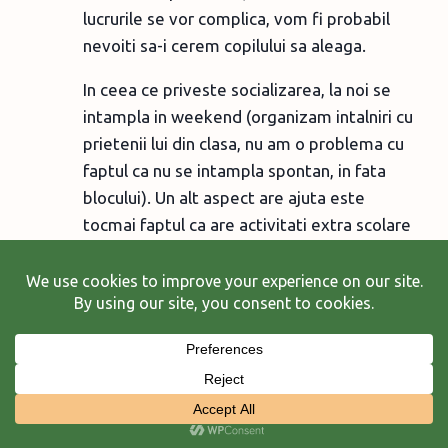
lucrurile se vor complica, vom fi probabil
nevoiti sa-i cerem copilului sa aleaga.
In ceea ce priveste socializarea, la noi se
intampla in weekend (organizam intalniri cu
prietenii lui din clasa, nu am o problema cu
faptul ca nu se intampla spontan, in fata
blocului). Un alt aspect are ajuta este
tocmai faptul ca are activitati extra scolare
organizate in afara scolii (eg. la ora de tobe
s-a imprietenit cu un baietel chitarist, de
cateva luni repeta impreuna, exista
posibilitatea sa mearga impreuna in
tabara).
Reply