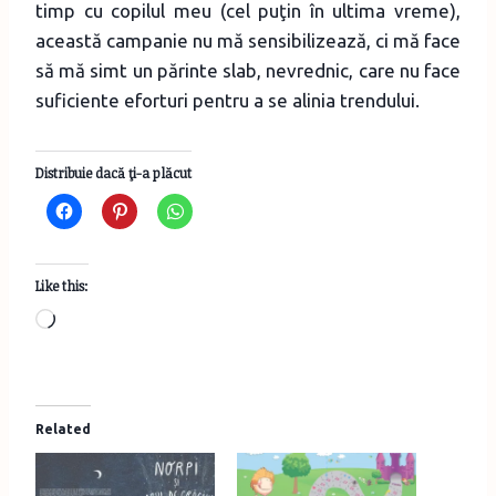
timp cu copilul meu (cel puţin în ultima vreme),
această campanie nu mă sensibilizează, ci mă face
să mă simt un părinte slab, nevrednic, care nu face
suficiente eforturi pentru a se alinia trendului.
Distribuie dacă ţi-a plăcut
Like this:
L
o
a
d
Related
i
n