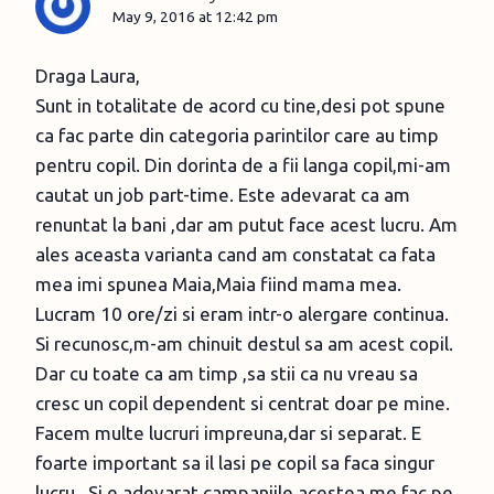
May 9, 2016 at 12:42 pm
Draga Laura,
Sunt in totalitate de acord cu tine,desi pot spune
ca fac parte din categoria parintilor care au timp
pentru copil. Din dorinta de a fii langa copil,mi-am
cautat un job part-time. Este adevarat ca am
renuntat la bani ,dar am putut face acest lucru. Am
ales aceasta varianta cand am constatat ca fata
mea imi spunea Maia,Maia fiind mama mea.
Lucram 10 ore/zi si eram intr-o alergare continua.
Si recunosc,m-am chinuit destul sa am acest copil.
Dar cu toate ca am timp ,sa stii ca nu vreau sa
cresc un copil dependent si centrat doar pe mine.
Facem multe lucruri impreuna,dar si separat. E
foarte important sa il lasi pe copil sa faca singur
lucru . Si e adevarat,campaniile acestea me fac pe