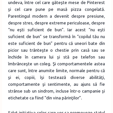
undeva, între cel care găteşte mese de Pinterest
şi cel care pune pe masă pizza congelată.
Parentingul modern a devenit despre presiune,
despre stres, despre extreme periculoase, despre
“nu eşti suficient de bun”. Iar acest “nu eşti
suficient de bun” se transformă în “copilul tău nu
este suficient de bun” pentru că uneori bate din
picior sau trânteşte o chestie prin casă sau se
închide în camera lui şi stă pe telefon sau
îmbrânceşte un coleg. Şi comportamentele astea
care sunt, între anumite limite, normale pentru că
şi ei, copiii, îşi testează diverse abilităţi,
comportamente şi sentimente, au ajuns să fie
strânse sub un sindrom, incluse într-o campanie şi
etichetate ca fiind “din vina părinţilor”.
Salut iniţiativa celor care vor sa promoveze statul