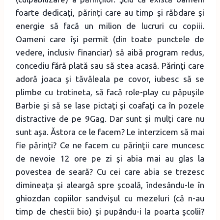
foarte dedicaţi, părinţi care au timp şi răbdare şi
energie să facă un milion de lucruri cu copiii.
Oameni care îşi permit (din toate punctele de
vedere, inclusiv financiar) să aibă program redus,
concediu fără plată sau să stea acasă. Părinţi care
adoră joaca şi tăvăleala pe covor, iubesc să se
plimbe cu trotineta, să facă role-play cu păpuşile
Barbie şi să se lase pictaţi şi coafaţi ca în pozele
distractive de pe 9Gag. Dar sunt şi mulţi care nu
sunt aşa. Ăstora ce le facem? Le interzicem să mai
fie părinţi? Ce ne facem cu părinţii care muncesc
de nevoie 12 ore pe zi şi abia mai au glas la
povestea de seară? Cu cei care abia se trezesc
dimineaţa şi aleargă spre şcoală, îndesându-le în
ghiozdan copiilor sandvişul cu mezeluri (că n-au
timp de chestii bio) şi pupându-i la poarta şcolii?