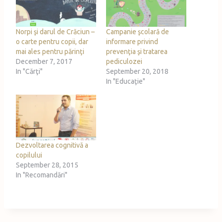
g
…
Norpi şi darul de Crăciun –
Campanie şcolară de
o carte pentru copii, dar
informare privind
mai ales pentru părinţi
prevenţia şi tratarea
December 7, 2017
pediculozei
In "Cărţi"
September 20, 2018
In "Educaţie"
Dezvoltarea cognitivă a
copilului
September 28, 2015
In "Recomandări"