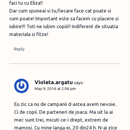
faci tu cu Eliza!!
Dar cum spuneai si tu,fiecare face cat poate si
cum poate! Important este sa facem cu placere si
iubire!!! Toti ne iubim copiii!! Indiferent de situatia
materiala si fitze!
Reply
Violeta.argatu
says:
May 9, 2016 at 2:06 pm
Eu zic ca nu de campanii d-astea avem nevoie.
Ci de copii. De parteneri de joaca. Ma uit la ai
mei: sunt trei, micuti ce-i drept, extrem de
mamosi. Cu mine langa ei, 20 din24 h. N-ai zice