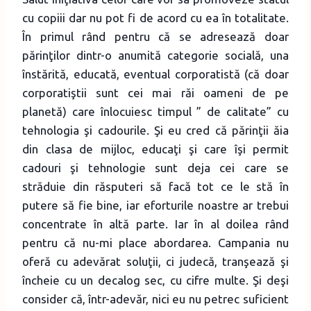
cu copiii dar nu pot fi de acord cu ea în totalitate.
În primul rând pentru că se adresează doar
părinţilor dintr-o anumită categorie socială, una
înstărită, educată, eventual corporatistă (că doar
corporatiştii sunt cei mai răi oameni de pe
planetă) care înlocuiesc timpul ” de calitate” cu
tehnologia şi cadourile. Şi eu cred că părinţii ăia
din clasa de mijloc, educaţi şi care îşi permit
cadouri şi tehnologie sunt deja cei care se
străduie din răsputeri să facă tot ce le stă în
putere să fie bine, iar eforturile noastre ar trebui
concentrate în altă parte. Iar în al doilea rând
pentru că nu-mi place abordarea. Campania nu
oferă cu adevărat soluţii, ci judecă, tranşează şi
încheie cu un decalog sec, cu cifre multe. Şi deşi
consider că, într-adevăr, nici eu nu petrec suficient