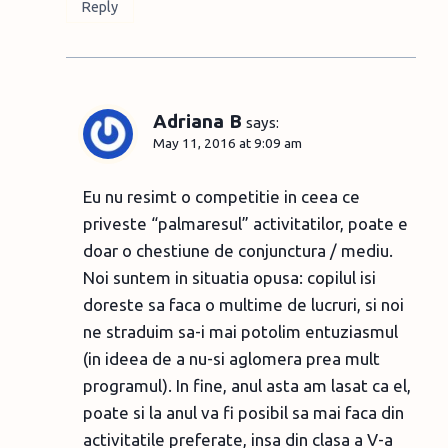
Reply
Adriana B
says:
May 11, 2016 at 9:09 am
Eu nu resimt o competitie in ceea ce
priveste “palmaresul” activitatilor, poate e
doar o chestiune de conjunctura / mediu.
Noi suntem in situatia opusa: copilul isi
doreste sa faca o multime de lucruri, si noi
ne straduim sa-i mai potolim entuziasmul
(in ideea de a nu-si aglomera prea mult
programul). In fine, anul asta am lasat ca el,
poate si la anul va fi posibil sa mai faca din
activitatile preferate, insa din clasa a V-a