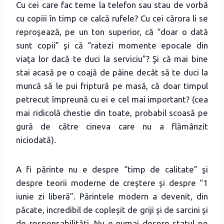
Cu cei care fac teme la telefon sau stau de vorbă
cu copiii în timp ce calcă rufele? Cu cei cărora li se
reproşează, pe un ton superior, că “doar o dată
sunt copii” şi că “ratezi momente epocale din
viaţa lor dacă te duci la serviciu”? Şi că mai bine
stai acasă pe o coajă de pâine decât să te duci la
muncă să le pui friptură pe masă, că doar timpul
petrecut împreună cu ei e cel mai important? (cea
mai ridicolă chestie din toate, probabil scoasă pe
gură de către cineva care nu a flămânzit
niciodată).
A fi părinte nu e despre “timp de calitate” şi
despre teorii moderne de creştere şi despre “1
iunie zi liberă”. Părintele modern a devenit, din
păcate, incredibil de copleşit de griji şi de sarcini şi
de responsabilităţi. Nu e numai despre statul pe