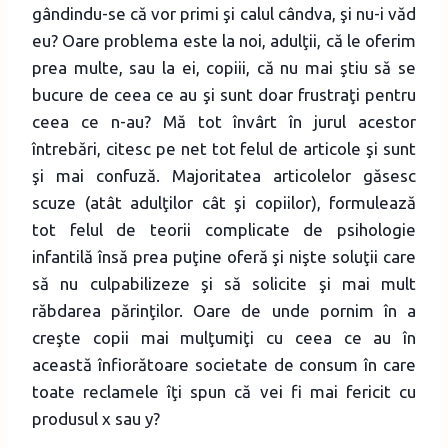
gândindu-se că vor primi şi calul cândva, şi nu-i văd
eu? Oare problema este la noi, adulţii, că le oferim
prea multe, sau la ei, copiii, că nu mai ştiu să se
bucure de ceea ce au şi sunt doar frustraţi pentru
ceea ce n-au? Mă tot învârt în jurul acestor
întrebări, citesc pe net tot felul de articole şi sunt
şi mai confuză. Majoritatea articolelor găsesc
scuze (atât adulţilor cât şi copiilor), formulează
tot felul de teorii complicate de psihologie
infantilă însă prea puţine oferă şi nişte soluţii care
să nu culpabilizeze şi să solicite şi mai mult
răbdarea părinţilor. Oare de unde pornim în a
creşte copii mai mulţumiţi cu ceea ce au în
această înfiorătoare societate de consum în care
toate reclamele îţi spun că vei fi mai fericit cu
produsul x sau y?