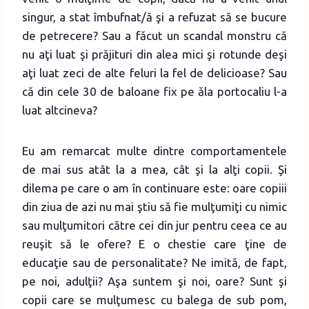
singur, a stat îmbufnat/ă şi a refuzat să se bucure
de petrecere? Sau a făcut un scandal monstru că
nu aţi luat şi prăjituri din alea mici şi rotunde deşi
aţi luat zeci de alte feluri la fel de delicioase? Sau
că din cele 30 de baloane fix pe ăla portocaliu l-a
luat altcineva?
Eu am remarcat multe dintre comportamentele
de mai sus atât la a mea, cât şi la alţi copii. Şi
dilema pe care o am în continuare este: oare copiii
din ziua de azi nu mai ştiu să fie mulţumiţi cu nimic
sau mulţumitori către cei din jur pentru ceea ce au
reuşit să le ofere? E o chestie care ţine de
educaţie sau de personalitate? Ne imită, de fapt,
pe noi, adulţii? Aşa suntem şi noi, oare? Sunt şi
copii care se mulţumesc cu balega de sub pom,