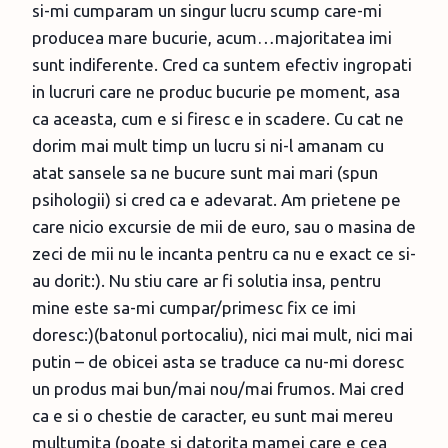
si-mi cumparam un singur lucru scump care-mi
producea mare bucurie, acum…majoritatea imi
sunt indiferente. Cred ca suntem efectiv ingropati
in lucruri care ne produc bucurie pe moment, asa
ca aceasta, cum e si firesc e in scadere. Cu cat ne
dorim mai mult timp un lucru si ni-l amanam cu
atat sansele sa ne bucure sunt mai mari (spun
psihologii) si cred ca e adevarat. Am prietene pe
care nicio excursie de mii de euro, sau o masina de
zeci de mii nu le incanta pentru ca nu e exact ce si-
au dorit:). Nu stiu care ar fi solutia insa, pentru
mine este sa-mi cumpar/primesc fix ce imi
doresc:)(batonul portocaliu), nici mai mult, nici mai
putin – de obicei asta se traduce ca nu-mi doresc
un produs mai bun/mai nou/mai frumos. Mai cred
ca e si o chestie de caracter, eu sunt mai mereu
multumita (poate si datorita mamei care e cea