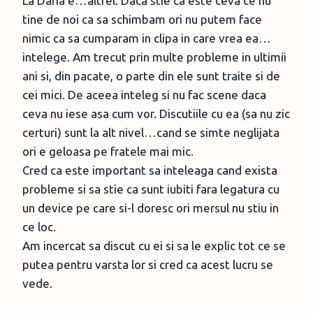
La Daria e…altfel. Daca stie ca este ceva ce nu
tine de noi ca sa schimbam ori nu putem face
nimic ca sa cumparam in clipa in care vrea ea…
intelege. Am trecut prin multe probleme in ultimii
ani si, din pacate, o parte din ele sunt traite si de
cei mici. De aceea inteleg si nu fac scene daca
ceva nu iese asa cum vor. Discutiile cu ea (sa nu zic
certuri) sunt la alt nivel…cand se simte neglijata
ori e geloasa pe fratele mai mic.
Cred ca este important sa inteleaga cand exista
probleme si sa stie ca sunt iubiti fara legatura cu
un device pe care si-l doresc ori mersul nu stiu in
ce loc.
Am incercat sa discut cu ei si sa le explic tot ce se
putea pentru varsta lor si cred ca acest lucru se
vede.