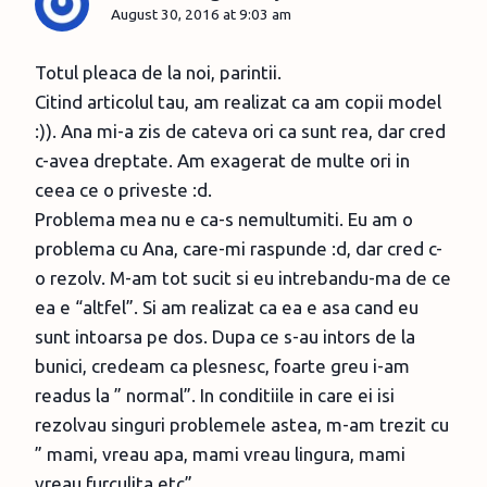
August 30, 2016 at 9:03 am
Totul pleaca de la noi, parintii.
Citind articolul tau, am realizat ca am copii model
:)). Ana mi-a zis de cateva ori ca sunt rea, dar cred
c-avea dreptate. Am exagerat de multe ori in
ceea ce o priveste :d.
Problema mea nu e ca-s nemultumiti. Eu am o
problema cu Ana, care-mi raspunde :d, dar cred c-
o rezolv. M-am tot sucit si eu intrebandu-ma de ce
ea e “altfel”. Si am realizat ca ea e asa cand eu
sunt intoarsa pe dos. Dupa ce s-au intors de la
bunici, credeam ca plesnesc, foarte greu i-am
readus la ” normal”. In conditiile in care ei isi
rezolvau singuri problemele astea, m-am trezit cu
” mami, vreau apa, mami vreau lingura, mami
vreau furculita,etc”.