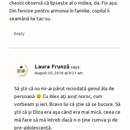
chestii observă că lipsește al o miilea, da. Fix așa.
Din fericire pentru armonia în familie, copilul îi
seamănă lui tac-su.
Reply
Laura Frunză
says:
August 30, 2016 at 8:21 am
Să ştii că nu mi-ai părut niciodată genul ăla de
persoană
Cu Alex aţi avut noroc, cum
vorbeam şi ieri. Bravo lui că ştie să se bucure. Să
ştii că şi Eliza era aşa când era mai mică, ceea ce
mă face să mă întreb dacă n-o ţine cumva şi de
pre-adolescenţă.