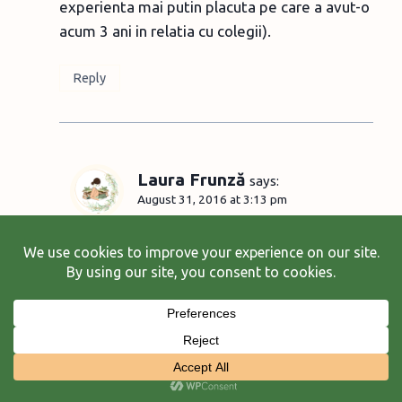
experienta mai putin placuta pe care a avut-o
acum 3 ani in relatia cu colegii).
Reply
Laura Frunză
says:
August 31, 2016 at 3:13 pm
Eu evit sa-i spun ca poate face orice pentru
ca realitatea este ca oricat ai fi de
perseverent si de tenace, nu poti face
orice. Si atunci faptul ca esuezi poate fi si
mai dureros, ca doar ai crescut cu ideea ca
poti face orice. Am citit candva un articol
despre asta, despre generatia “entitled”