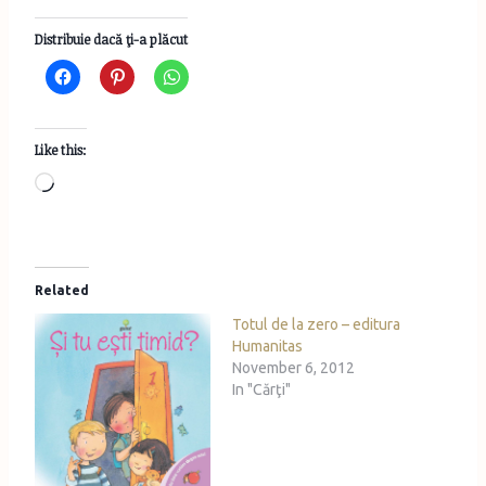
Distribuie dacă ţi-a plăcut
Like this:
L
o
a
d
Related
i
Totul de la zero – editura
n
Humanitas
g
November 6, 2012
…
In "Cărţi"