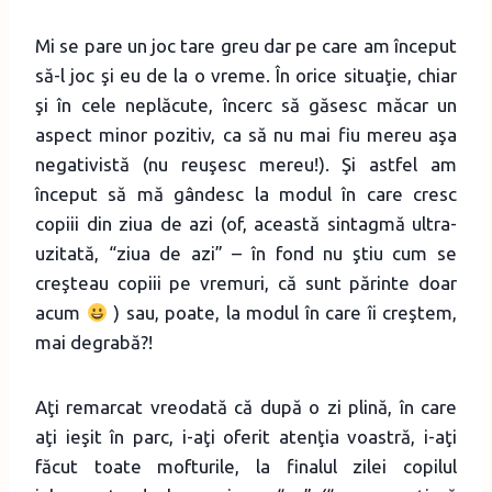
Mi se pare un joc tare greu dar pe care am început
să-l joc şi eu de la o vreme. În orice situaţie, chiar
şi în cele neplăcute, încerc să găsesc măcar un
aspect minor pozitiv, ca să nu mai fiu mereu aşa
negativistă (nu reuşesc mereu!). Şi astfel am
început să mă gândesc la modul în care cresc
copiii din ziua de azi (of, această sintagmă ultra-
uzitată, “ziua de azi” – în fond nu ştiu cum se
creşteau copiii pe vremuri, că sunt părinte doar
acum
) sau, poate, la modul în care îi creştem,
mai degrabă?!
Aţi remarcat vreodată că după o zi plină, în care
aţi ieşit în parc, i-aţi oferit atenţia voastră, i-aţi
făcut toate mofturile, la finalul zilei copilul