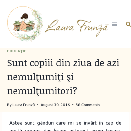
Skip
to
content
EDUCAŢIE
Sunt copiii din ziua de azi
nemulţumiţi şi
nemulţumitori?
By
Laura Frunză
August 30, 2016
38 Comments
Astea sunt gânduri care mi se învârt în cap de
multă vreme, dar le-am aşternut acum tocmai