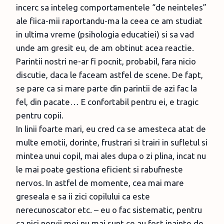
incerc sa inteleg comportamentele “de neinteles”
ale fiica-mii raportandu-ma la ceea ce am studiat
in ultima vreme (psihologia educatiei) si sa vad
unde am gresit eu, de am obtinut acea reactie.
Parintii nostri ne-ar fi pocnit, probabil, fara nicio
discutie, daca le faceam astfel de scene. De fapt,
se pare ca si mare parte din parintii de azi fac la
fel, din pacate… E confortabil pentru ei, e tragic
pentru copii.
In linii foarte mari, eu cred ca se amesteca atat de
multe emotii, dorinte, frustrari si trairi in sufletul si
mintea unui copil, mai ales dupa o zi plina, incat nu
le mai poate gestiona eficient si rabufneste
nervos. In astfel de momente, cea mai mare
greseala e sa ii zici copilului ca este
nerecunoscator etc. – eu o fac sistematic, pentru
ca nici nervii mei nu mai sunt ce au fost inainte de