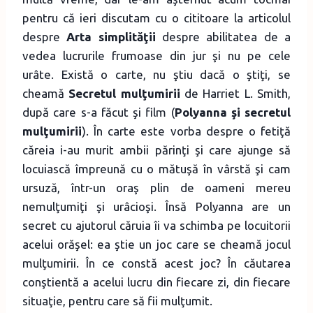
pentru că ieri discutam cu o cititoare la articolul
despre
Arta simplităţii
despre abilitatea de a
vedea lucrurile frumoase din jur şi nu pe cele
urâte. Există o carte, nu ştiu dacă o ştiţi, se
cheamă
Secretul mulţumirii
de Harriet L. Smith,
după care s-a făcut şi film (
Polyanna şi secretul
mulţumirii
). În carte este vorba despre o fetiţă
căreia i-au murit ambii părinţi şi care ajunge să
locuiască împreună cu o mătuşă în vârstă şi cam
ursuză, într-un oraş plin de oameni mereu
nemulţumiţi şi urâcioşi. Însă Polyanna are un
secret cu ajutorul căruia îi va schimba pe locuitorii
acelui orăşel: ea ştie un joc care se cheamă jocul
mulţumirii. În ce constă acest joc? În căutarea
conştientă a acelui lucru din fiecare zi, din fiecare
situaţie, pentru care să fii mulţumit.