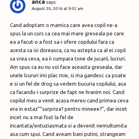
anca
says:
August 30, 2016 at 9:02 am
Cand adoptam o mamica care avea copil ne-a
spus la un curs ca cea mai mare greseala pe care
ea a facut-o a fost sa-i ofere copilului fara ca
acesta sa isi doreasca, ca nu astepta ca al ei copil
sa vrea ceva, ea ii cumpara tone de jucarii, lucruri.
Am spus ca eu nu voi face aceasta greseala, dar
unele lcururi imi plac mie, si ma gandesc ca poate
e si un fel de drog sa vedem bucuria copilului, asa
ca facandu-i surprize de fapt ne hranim noi. Cand
copilul meu a venit acasa mereu cand primea ceva
era in extaz””surpriza? pentru mineee?”, dar incet
incet nu a mai fost la fel de
incantata/entuziasmata si a devenit nemultumita
asa cum spui. Cand aveam bani putini, strangeam