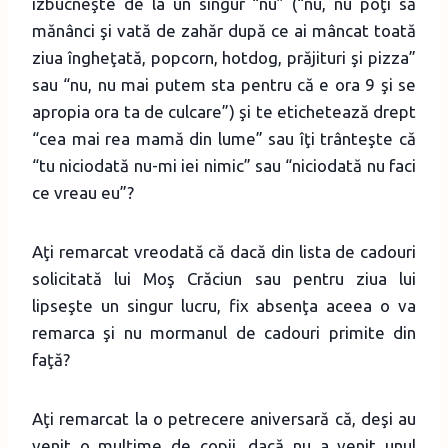
izbucneşte de la un singur “nu” (“nu, nu poţi să
mănânci şi vată de zahăr după ce ai mâncat toată
ziua îngheţată, popcorn, hotdog, prăjituri şi pizza”
sau “nu, nu mai putem sta pentru că e ora 9 şi se
apropia ora ta de culcare”) şi te etichetează drept
“cea mai rea mamă din lume” sau îţi trânteşte că
“tu niciodată nu-mi iei nimic” sau “niciodată nu faci
ce vreau eu”?
Aţi remarcat vreodată că dacă din lista de cadouri
solicitată lui Moş Crăciun sau pentru ziua lui
lipseşte un singur lucru, fix absenţa aceea o va
remarca şi nu mormanul de cadouri primite din
faţă?
Aţi remarcat la o petrecere aniversară că, deşi au
venit o mulţime de copii, dacă nu a venit unul