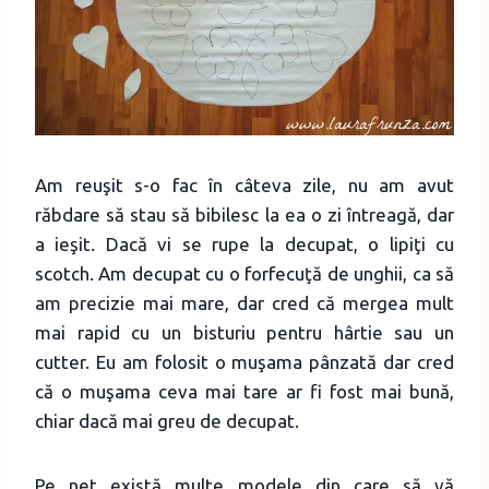
Am reuşit s-o fac în câteva zile, nu am avut
răbdare să stau să bibilesc la ea o zi întreagă, dar
a ieşit. Dacă vi se rupe la decupat, o lipiţi cu
scotch. Am decupat cu o forfecuţă de unghii, ca să
am precizie mai mare, dar cred că mergea mult
mai rapid cu un bisturiu pentru hârtie sau un
cutter. Eu am folosit o muşama pânzată dar cred
că o muşama ceva mai tare ar fi fost mai bună,
chiar dacă mai greu de decupat.
Pe net există multe modele din care să vă