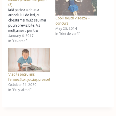
g
(2)
…
Iată partea a doua a
articolului de ieri, cu
Copiii noştri visează –
chestii mai mult sau mai
concurs
puţin previzibile. Vă
May 25, 2014
mulţumesc pentru
In "Idei de vară"
sugestiile de la primul
January 6, 2017
articol, vă aştept în
In "Diverse"
continuare cu idee de
mâncăruri rapide, am
descoperit nişte ponturi
foarte tari în comentariile
voastre. 6. O să mă linşaţi
pentru asta, ştiu,…
Vlad la patru ani:
fermecător, jucăuș și vesel
October 21, 2020
In "Eu și ai mei"