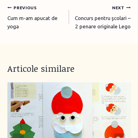
Post
PREVIOUS
NEXT
Cum m-am apucat de
Concurs pentru şcolari –
navigation
yoga
2 penare originale Lego
Articole similare