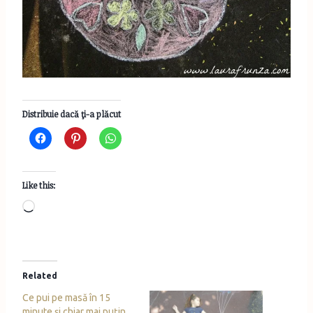
Distribuie dacă ţi-a plăcut
Like this:
L
o
a
d
Related
i
Ce pui pe masă în 15
n
minute şi chiar mai puţin