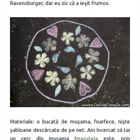
Ravensburger, dar eu zic că a ieşit frumos.
Materiale: o bucată de muşama, foarfece, nişte
şabloane descărcate de pe net. Am încercat să tai
un cerc din muşama (
mandala
este, prin