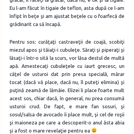
Eu l-am făcut în tigaie de teflon, asta după ce l-am
înfipt în beţe şi am ajustat beţele cu o foarfecă de
grădinarit ca să încapă.
Pentru sos: curăţaţi castraveţii de coajă, scobiţi
miezul apos şi tăiaţi-i cubuleţe. Săraţi şi piperaţi şi
lăsaţi-i într-o sită la scurs, vor lăsa destul de multă
apă. Amestecaţi cubuleţele cu iaurt grecesc, un
căţel de usturoi dat prin presa specială, mărar
tocat (dacă vă place, dacă nu, îl puteţi elimina) şi
puţină zeamă de lămâie. Elizei îi place foarte mult
acest sos, chiar dacă, în general, nu prea consumă
usturoi crud. De fapt, e mare fan sosuri, şi
sosul/salsa de avocado îi place mult, şi cel de roşii
şi maioneza pe care a descoperit-o anul ăsta abia
şi a fost o mare revelaţie pentru ea