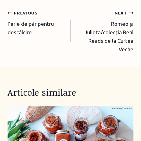
Post
PREVIOUS
NEXT
Perie de păr pentru
Romeo şi
navigation
descâlcire
Julieta/colecţia Real
Reads de la Curtea
Veche
Articole similare