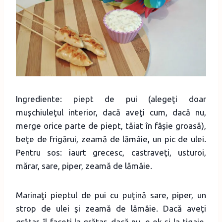
Ingrediente: piept de pui (alegeţi doar
muşchiuleţul interior, dacă aveţi cum, dacă nu,
merge orice parte de piept, tăiat în fâşie groasă),
beţe de frigărui, zeamă de lămâie, un pic de ulei.
Pentru sos: iaurt grecesc, castraveţi, usturoi,
mărar, sare, piper, zeamă de lămâie.
Marinaţi pieptul de pui cu puţină sare, piper, un
strop de ulei şi zeamă de lămâie. Dacă aveţi
grătar, îl faceţi la grătar, dacă nu, e ok şi la tigaie.