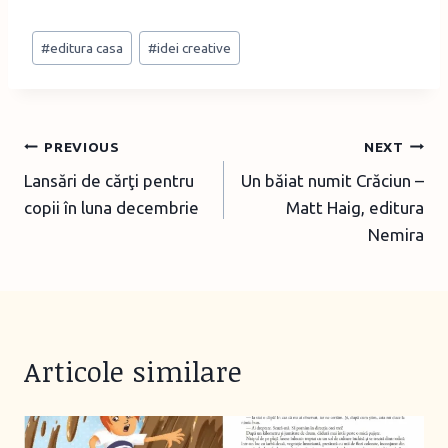
Post
#
editura casa
#
idei creative
Tags:
Post
PREVIOUS
NEXT
Lansări de cărţi pentru
Un băiat numit Crăciun –
navigation
copii în luna decembrie
Matt Haig, editura
Nemira
Articole similare