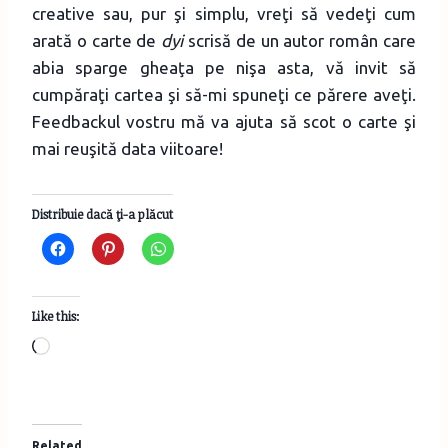
creative sau, pur şi simplu, vreţi să vedeţi cum
arată o carte de
dyi
scrisă de un autor român care
abia sparge gheaţa pe nişa asta, vă invit să
cumpăraţi cartea şi să-mi spuneţi ce părere aveţi.
Feedbackul vostru mă va ajuta să scot o carte şi
mai reuşită data viitoare!
Distribuie dacă ţi-a plăcut
Like this:
L
o
a
d
Related