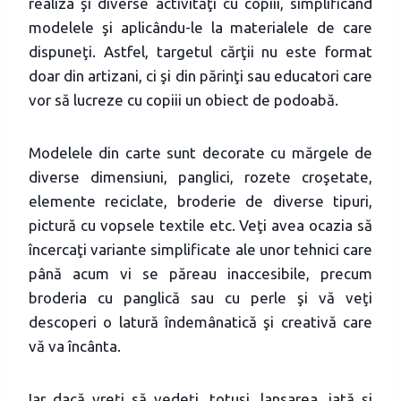
realiza şi diverse activităţi cu copiii, simplificând
modelele şi aplicându-le la materialele de care
dispuneţi. Astfel, targetul cărţii nu este format
doar din artizani, ci şi din părinţi sau educatori care
vor să lucreze cu copiii un obiect de podoabă.
Modelele din carte sunt decorate cu mărgele de
diverse dimensiuni, panglici, rozete croşetate,
elemente reciclate, broderie de diverse tipuri,
pictură cu vopsele textile etc. Veţi avea ocazia să
încercaţi variante simplificate ale unor tehnici care
până acum vi se păreau inaccesibile, precum
broderia cu panglică sau cu perle şi vă veţi
descoperi o latură îndemânatică şi creativă care
vă va încânta.
Iar dacă vreţi să vedeţi, totuşi, lansarea, iată şi