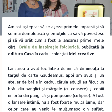
Am tot aşteptat să se aşeze primele impresii şi să
se mai domolească şi emoţiile ca să vă povestesc
şi să vă arăt cum a fost la lansarea primei mele
cărţi,
Brâie de inspiraţie folclorică
, publicată la
editura Casa
în cadrul colecţiei
Idei creative
.
Lansarea a avut loc într-o duminică dimineaţa la
târgul de carte Gaudeamus, apoi am avut şi un
atelier de brâie în cadrul căruia adulţii au făcut un
brâu din panglici şi mărgele (cu coasere) şi copiii
un brâu din panglică şi pompoane (cu lipire). A fost
o lansare intimă, nu a fost foarte multă lume, dar
celor care au venit le mulţumesc din suflet.