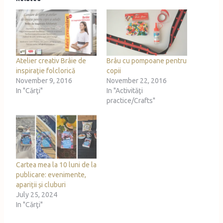
i
n
g
…
Atelier creativ Brâie de
Brâu cu pompoane pentru
inspiraţie folclorică
copii
November 9, 2016
November 22, 2016
In "Cărţi"
In "Activităţi
practice/Crafts"
Cartea mea la 10 luni de la
publicare: evenimente,
apariții și cluburi
July 25, 2024
In "Cărţi"