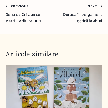
Post
PREVIOUS
NEXT
Seria de Crăciun cu
Dorada în pergament
navigation
Berti – editura DPH
gătită la aburi
Articole similare