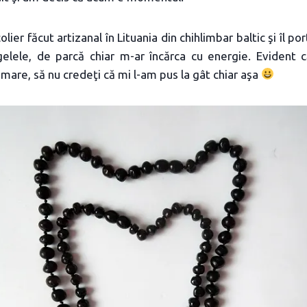
er făcut artizanal în Lituania din chihlimbar baltic şi îl po
elele, de parcă chiar m-ar încărca cu energie. Evident că
 mare, să nu credeţi că mi l-am pus la gât chiar aşa