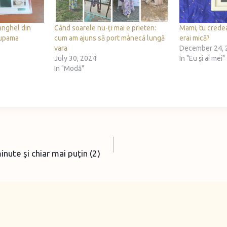
anghel din
Când soarele nu-ți mai e prieten:
Mami, tu crede
oupama
cum am ajuns să port mânecă lungă
erai mică?
vara
December 24, 
July 30, 2024
In "Eu și ai mei"
In "Modă"
nute şi chiar mai puţin (2)