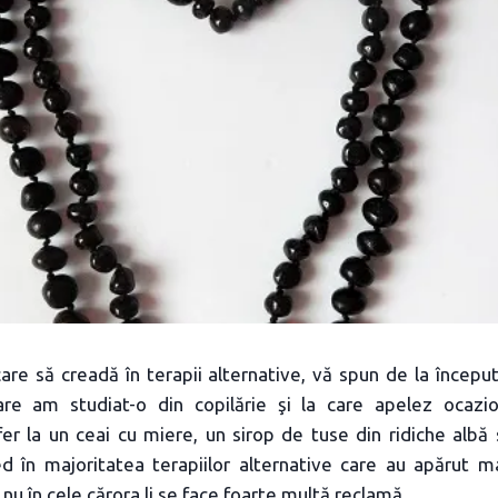
are să creadă în terapii alternative, vă spun de la începu
are am studiat-o din copilărie şi la care apelez ocazi
fer la un ceai cu miere, un sirop de tuse din ridiche albă
ed în majoritatea terapiilor alternative care au apărut 
l nu în cele cărora li se face foarte multă reclamă.