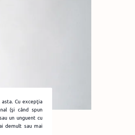
t asta. Cu excepţia
onal (şi când spun
 sau un unguent cu
mai demult sau mai