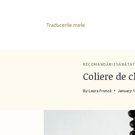
Skip
to
content
Traducerile mele
RECOMANDĂRI
|
SĂNĂTA
Coliere de 
By
Laura Frunză
January 