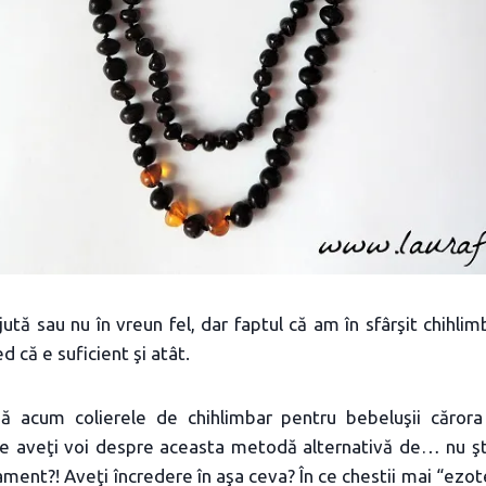
ută sau nu în vreun fel, dar faptul că am în sfârşit chihli
d că e suficient şi atât.
 acum colierele de chihlimbar pentru bebeluşii cărora 
e aveţi voi despre aceasta metodă alternativă de… nu şti
ament?! Aveţi încredere în aşa ceva? În ce chestii mai “ezot