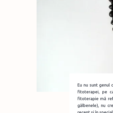
Eu nu sunt genul c
fitoterapei, pe c
fitoterapie mă re
gălbenele), nu cr
recent şi în specia