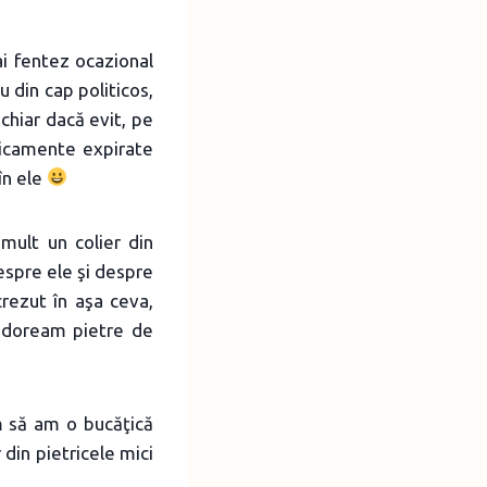
ai fentez ocazional
u din cap politicos,
chiar dacă evit, pe
edicamente expirate
în ele
mult un colier din
despre ele şi despre
rezut în aşa ceva,
i doream pietre de
m să am o bucăţică
din pietricele mici