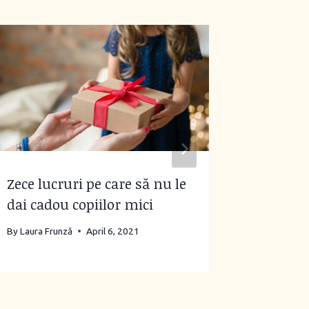
Idee de
elegant
By
Laura Fr
Zece lucruri pe care să nu le
dai cadou copiilor mici
By
Laura Frunză
April 6, 2021