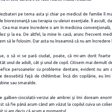
n dezbateri pe tema asta şi chiar pe medicul de familie îl m
biorezonanţă sau terapia cu uleiuri esenţiale. Îl ascult, da
a. Cea mai mare încredere o am în medicina convenţională, 
elez şi la ea. De altfel, la mine în casă, arunc frecvent m
em să le folosim. Dar asta nu înseamnă că nu am încredere 
se, o să vi se pară ciudat, poate, că mi-am dorit foarte 
atât unul de adult, cât şi unul de copil. Citisem mai demult 
nefice persoanelor cu probleme dentare, evident nu am c
te deosebită faţă de chihlimbar. Încă din copilărie, eu îm
ubine sau smaralde.
ile galben-ciocolatii-verzui ale ambrei şi îmi doream enor
st să fie până acum când am văzut la copilul cuiva un colier 
uit şi am decis că acum e momentul.