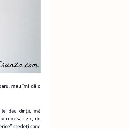
mbarul meu îmi dă o
le dau dinţii, mă
u cum să-i zic, de
erice” credeţi când