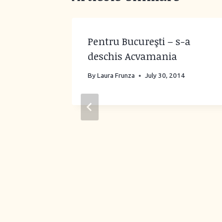
 basm
Pentru Bucureşti – s-a
deschis Acvamania
2, 2013
By
Laura Frunza
July 30, 2014