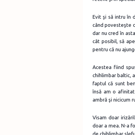
Evit şi să intru î
când povesteşte de 
dar nu cred în ast
cât posibil, să ap
pentru că nu ajung
Acestea fiind spu
chihlimbar baltic, 
faptul că sunt be
însă am o afinita
ambră şi nicicum r
Visam doar irizăr
doar a mea. N-a fo
de chihlimbar şlef