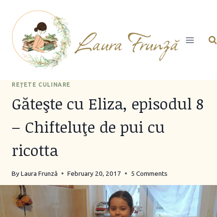
Skip
to
content
REȚETE CULINARE
Găteşte cu Eliza, episodul 8
– Chifteluţe de pui cu
ricotta
By
Laura Frunză
February 20, 2017
5 Comments