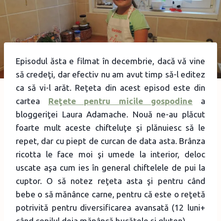
Episodul ăsta e filmat în decembrie, dacă vă vine
să credeţi, dar efectiv nu am avut timp să-l editez
ca să vi-l arăt. Reţeta din acest episod este din
cartea
Reţete pentru micile gospodine
a
bloggeriţei Laura Adamache. Nouă ne-au plăcut
foarte mult aceste chifteluţe şi plănuiesc să le
repet, dar cu piept de curcan de data asta. Brânza
ricotta le face moi şi umede la interior, deloc
uscate aşa cum ies în general chiftelele de pui la
cuptor. O să notez reţeta asta şi pentru când
bebe o să mănânce carne, pentru că este o reţetă
potrivită pentru diversificarea avansată (12 luni+
când copilul deja mănâncă bucăţele şi gluten).