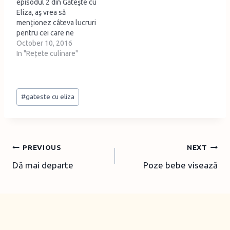
episodul 2 din Găteşte cu
Eliza, aş vrea să
menţionez câteva lucruri
pentru cei care ne
urmăresc. Noi nu facem
October 10, 2016
asta la nivel profesionist.
In "Rețete culinare"
Ştiu că lumina e proastă
pentru că vine din spate
(în acest filmuleţ cred că
Post
se văd pe geam şi
#
gateste cu eliza
Tags:
porumbeii…
Post
PREVIOUS
NEXT
Dă mai departe
Poze bebe visează
navigation