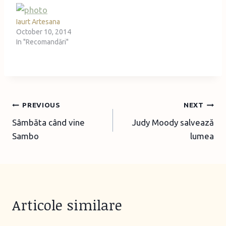
Iaurt Artesana
October 10, 2014
In "Recomandări"
Post
PREVIOUS
NEXT
Sâmbăta când vine
Judy Moody salvează
navigation
Sambo
lumea
Articole similare