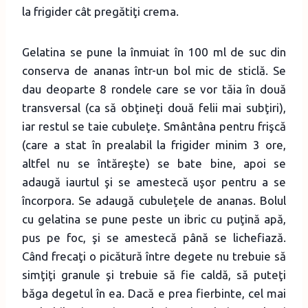
la frigider cât pregătiţi crema.
Gelatina se pune la înmuiat în 100 ml de suc din
conserva de ananas într-un bol mic de sticlă. Se
dau deoparte 8 rondele care se vor tăia în două
transversal (ca să obţineţi două felii mai subţiri),
iar restul se taie cubuleţe. Smântâna pentru frişcă
(care a stat în prealabil la frigider minim 3 ore,
altfel nu se întăreşte) se bate bine, apoi se
adaugă iaurtul şi se amestecă uşor pentru a se
încorpora. Se adaugă cubuleţele de ananas. Bolul
cu gelatina se pune peste un ibric cu puţină apă,
pus pe foc, şi se amestecă până se lichefiază.
Când frecaţi o picătură între degete nu trebuie să
simţiţi granule şi trebuie să fie caldă, să puteţi
băga degetul în ea. Dacă e prea fierbinte, cel mai