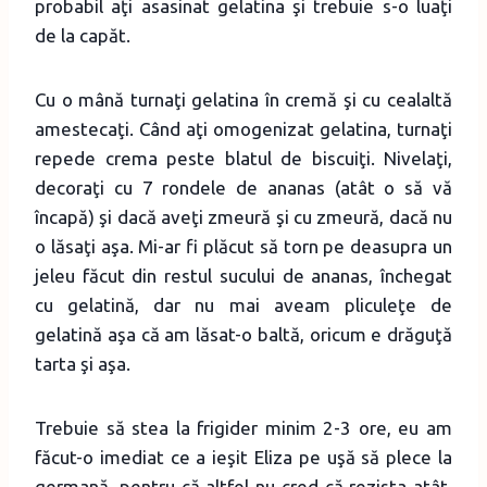
probabil aţi asasinat gelatina şi trebuie s-o luaţi
de la capăt.
Cu o mână turnaţi gelatina în cremă şi cu cealaltă
amestecaţi. Când aţi omogenizat gelatina, turnaţi
repede crema peste blatul de biscuiţi. Nivelaţi,
decoraţi cu 7 rondele de ananas (atât o să vă
încapă) şi dacă aveţi zmeură şi cu zmeură, dacă nu
o lăsaţi aşa. Mi-ar fi plăcut să torn pe deasupra un
jeleu făcut din restul sucului de ananas, închegat
cu gelatină, dar nu mai aveam pliculeţe de
gelatină aşa că am lăsat-o baltă, oricum e drăguţă
tarta şi aşa.
Trebuie să stea la frigider minim 2-3 ore, eu am
făcut-o imediat ce a ieşit Eliza pe uşă să plece la
germană, pentru că altfel nu cred că rezista atât.