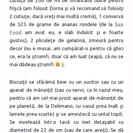
cutiuţă de 200 de ml de smântână dulce pentru
frişcă (am folosit Dorna şi vă recomand să folosiţi
2 cutiuţe, dacă vreţi mai multă cremă), 1 conservă
de 525 de grame de ananas rondele (de la
Sun
Food
am avut eu, e slab îndulcit şi e foarte
gustos), 2 pliculeţe de gelatină, zmeură pentru
decor (nu e musai, am cumpărat-o pentru că ghici
ce, era la ştrumfi, doar că am luat ţeapă, că nu se
mai dădeau ştrumfi
).
Biscuiţii se sfărâmă bine cu un sucitor sau cu un
aparat de mărunţit (sau cu nervi, ca în cazul meu,
pentru că am cel mai prost aparat de mărunţit de
pe planetă, de la Delimano, cu vasul prea înalt şi
lamele prea scurte) şi se amestecă cu untul topit.
Se nivelează într-o tavă cu inel detaşabil cu
diametrul de 22 de cm (sau de care aveţi). Se dă