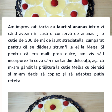
Am improvizat
tarta cu iaurt şi ananas
într-o zi
când aveam în casă o conservă de ananas şi o
cutie de 500 de ml de iaurt straciatella, cumpărat
pentru că se dădeau ştrumfi la el la Mega. Şi
pentru că era mult prea dulce, am zis să-l
încorporez în ceva să-i mai tai din dulceaţă, aşa că
m-am gândit la prăjitura la cutie Melba cu piersici
şi m-am decis să copiez şi să adaptez puţin
reţeta.