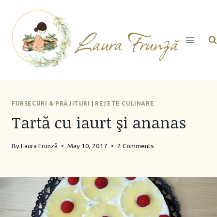
Skip
to
content
FURSECURI & PRĂJITURI
|
REȚETE CULINARE
Tartă cu iaurt şi ananas
By
Laura Frunză
May 10, 2017
2 Comments