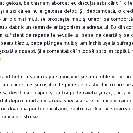
t gelozii, ba chiar am abordat eu discuţia asta când îi ci
i şi a zis că ea nu e geloasă deloc. Şi, deocamdată, o cre
e un pic mai mult, se prosteşte mult şi uneori se comportă
 nu a dat niciun semn de antagonism la adresa lui. Ba din co
 suficient de repede la nevoile lui bebe, ne ceartă şi se d
 seara târziu, bebe plângea mult şi am închis uşa la sufrage
şcoală a doua zi. Şi a comentat că în loc să potolim copilul,
când bebe o să înceapă să mişune şi să-i umble în lucruri.
ctă e camera ei şi coşul cu legume de plastic, lucru care ne
să deschidă dulapuri şi să tragă de caiete şi cărţi, nu ştiu 
it deja o poartă din aceea speciala care se pune în cadrul u
, nu doar una pentru bucătărie, pentru că chiar nu vreau să 
manuale distruse.