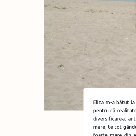
Eliza m-a bătut la
pentru că realitat
diversificarea, an
mare, te tot gânde
foarte mare din a