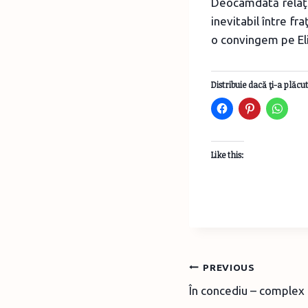
Deocamdată relaţia
inevitabil între f
o convingem pe Eli
Distribuie dacă ţi-a plăcut
Like this:
Post
PREVIOUS
În concediu – complex 
navigation