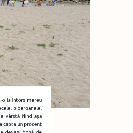
t-o la întors mereu
ecele, biberoanele,
de vârstă fiind aşa
va capta un procent
 va deveni bonă de