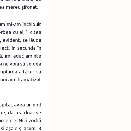
şea mereu şifonat.
cum mi-am închipuit
bea cu el, îi citea
, evident, se lăuda
iect, în secunda în
ă, îmi aduc aminte
i nu voia să se dea
mplarea a făcut să
r noi am dramatizat
spital, avea un nod
upe, dar ea doar se
accepte. Nici vorbă
şi aşa e şi acum, 8