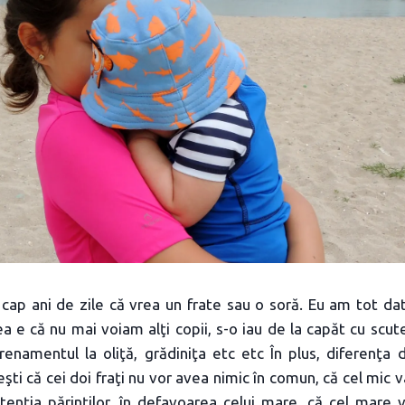
 cap ani de zile că vrea un frate sau o soră. Eu am tot da
ea e că nu mai voiam alţi copii, s-o iau de la capăt cu scut
trenamentul la oliţă, grădiniţa etc etc În plus, diferenţa 
şti că cei doi fraţi nu vor avea nimic în comun, că cel mic 
tenţia părinţilor, în defavoarea celui mare, că cel mare