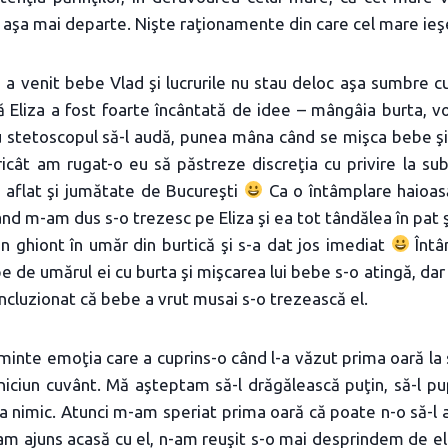
şi aşa mai departe. Nişte raţionamente din care cel mare ie
, a venit bebe Vlad şi lucrurile nu stau deloc aşa sumbre 
nă Eliza a fost foarte încântată de idee – mângâia burta, vor
u stetoscopul să-l audă, punea mâna când se mişca bebe şi
icât am rugat-o eu să păstreze discreţia cu privire la sub
i aflat şi jumătate de Bucureşti
Ca o întâmplare haioas
ând m-am dus s-o trezesc pe Eliza şi ea tot tândălea în pat ş
un ghiont în umăr din burtică şi s-a dat jos imediat
Întâ
e de umărul ei cu burta şi mişcarea lui bebe s-o atingă, da
cluzionat că bebe a vrut musai s-o trezească el.
minte emoţia care a cuprins-o când l-a văzut prima oară la 
 niciun cuvânt. Mă aşteptam să-l drăgălească puţin, să-l p
icea nimic. Atunci m-am speriat prima oară că poate n-o să-l 
m ajuns acasă cu el, n-am reuşit s-o mai desprindem de el 