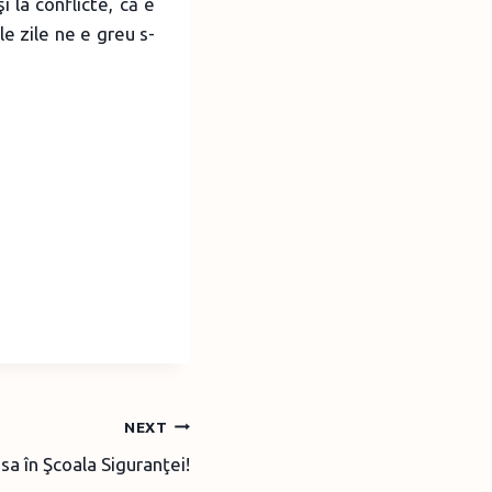
 la conflicte, că e
e zile ne e greu s-
NEXT
asa în Şcoala Siguranţei!