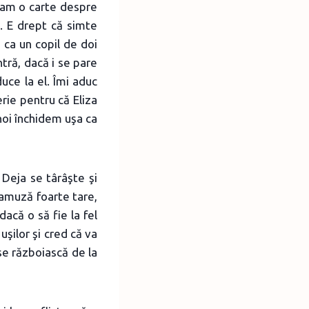
team o carte despre
d. E drept că simte
 ca un copil de doi
ntră, dacă i se pare
uce la el. Îmi aduc
rie pentru că Eliza
 noi închidem uşa ca
 Deja se târâşte şi
 amuză foarte tare,
dacă o să fie la fel
şilor şi cred că va
se războiască de la