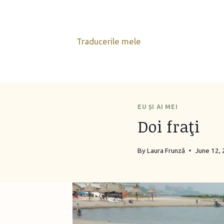
Skip
to
content
Traducerile mele
EU ȘI AI MEI
Doi fraţi
By
Laura Frunză
June 12,