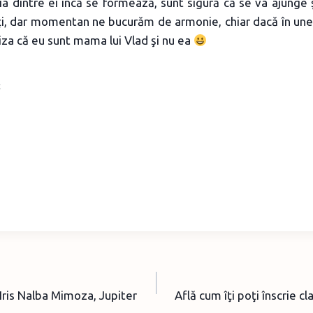
 dintre ei încă se formează, sunt sigură că se va ajunge şi
raţi, dar momentan ne bucurăm de armonie, chiar dacă în unel
za că eu sunt mama lui Vlad şi nu ea
Iris Nalba Mimoza, Jupiter
Află cum îţi poţi înscrie cl