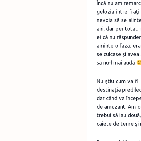
Încă nu am remarca
gelozia între fraţ
nevoia să se alint
ani, dar per total,
ei că nu răspundem
aminte o fază: era
se culcase şi avea 
să nu-l mai audă
Nu ştiu cum va fi 
destinaţia predile
dar când va începe 
de amuzant. Am och
trebui să iau două
caiete de teme şi 