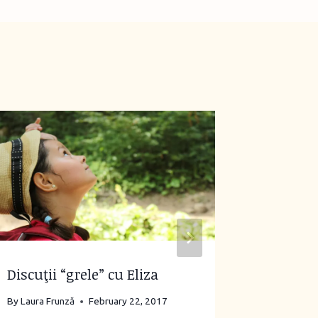
Discuţii “grele” cu Eliza
Octombr
pentru E
By
Laura Frunză
February 22, 2017