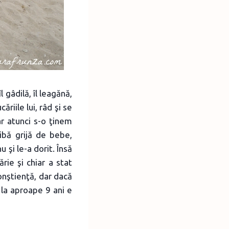
 gâdilă, îl leagănă,
ăriile lui, râd şi se
r atunci s-o ţinem
ibă grijă de bebe,
u şi le-a dorit. Însă
ie şi chiar a stat
onştienţă, dar dacă
 la aproape 9 ani e