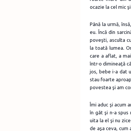
ocazie la cel mic 
Până la urmă, însă
eu. Încă din sarci
poveşti, asculta c
la toată lumea. Or
care a aflat, a ma
într-o dimineaţă c
jos, bebe i-a dat 
stau foarte aproap
povestea şi am con
Îmi aduc şi acum a
în gât şi n-a spus
uita la el şi nu z
de aşa ceva, cum a