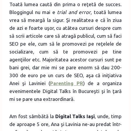
Toată lumea caută din prima o reţetă de succes.
Bloggingul nu mai e
trial and error
, toată lumea
vrea să meargă la sigur. Şi realitatea e că în ziua
de azi e foarte uşor, cu atâtea cursuri despre cum
să scrii articole care să atragă publicul, cum să faci
SEO pe ele, cum să le promovezi pe reţelele de
socializare, cum să te promovezi pe tine
agenţiilor etc. Majoritatea acestor cursuri sunt pe
bani grei, dar mie mi se pare enorm să dau 200-
300 de euro pe un curs de SEO, aşa că iniţiativa
Anei şi Laviniei (
Parenting PR
) de a organiza
evenimentele Digital Talks în Bucureşti şi în ţară
mi se pare una extraordinară.
Am fost sâmbătă la
Digital Talks Iaşi
, unde, timp
de aproape 5 ore, Ana şi Lavinia ne-au predat într-