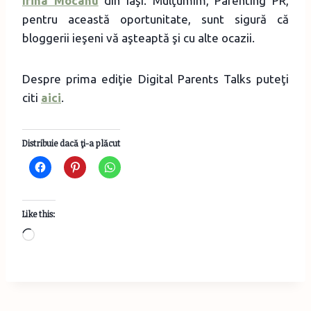
Irina Mocanu
din Iaşi. Mulţumim, Parenting PR,
pentru această oportunitate, sunt sigură că
bloggerii ieşeni vă aşteaptă şi cu alte ocazii.
Despre prima ediţie Digital Parents Talks puteţi
citi
aici
.
Distribuie dacă ţi-a plăcut
Like this:
L
o
a
d
i