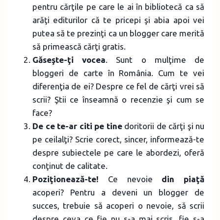
pentru cărţile pe care le ai în bibliotecă ca să
arăţi editurilor că te pricepi şi abia apoi vei
putea să te prezinţi ca un blogger care merită
să primească cărţi gratis.
Găseşte-ţi vocea
. Sunt o mulţime de
bloggeri de carte în România. Cum te vei
diferenţia de ei? Despre ce fel de cărţi vrei să
scrii? Ştii ce înseamnă o recenzie şi cum se
face?
De ce te-ar citi pe tine
doritorii de cărţi şi nu
pe ceilalţi? Scrie corect, sincer, informează-te
despre subiectele pe care le abordezi, oferă
conţinut de calitate.
Poziţionează-te!
Ce nevoie
din piaţă
acoperi? Pentru a deveni un blogger de
succes, trebuie să acoperi o nevoie, să scrii
despre ceva ce fie nu s-a mai scris, fie s-a