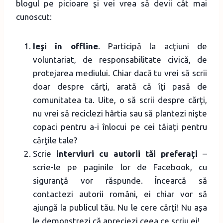
blogul pe picioare şi vei vrea să devii cât mai
cunoscut:
Ieşi în offline
. Participă la acţiuni de
voluntariat, de responsabilitate civică, de
protejarea mediului. Chiar dacă tu vrei să scrii
doar despre cărţi, arată că îţi pasă de
comunitatea ta. Uite, o să scrii despre cărţi,
nu vrei să reciclezi hârtia sau să plantezi nişte
copaci pentru a-i înlocui pe cei tăiaţi pentru
cărţile tale?
Scrie
interviuri cu autorii tăi preferaţi
–
scrie-le pe paginile lor de Facebook, cu
siguranţă vor răspunde. Încearcă să
contactezi autorii români, ei chiar vor să
ajungă la publicul tău. Nu le cere cărţi! Nu aşa
le demonstrezi că apreciezi ceea ce scriu ei!