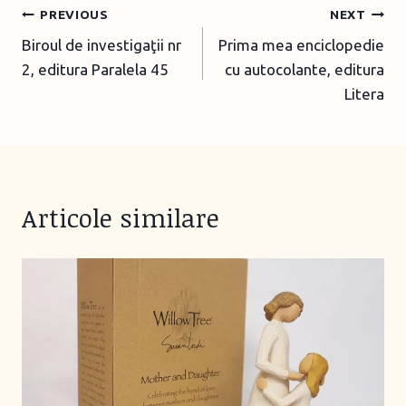
Post
PREVIOUS
NEXT
n
Biroul de investigaţii nr
Prima mea enciclopedie
navigation
g
2, editura Paralela 45
cu autocolante, editura
…
Litera
Articole similare