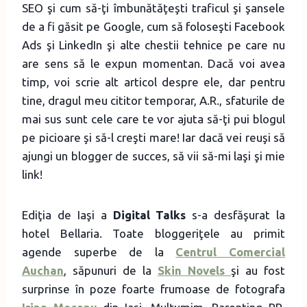
SEO şi cum să-ţi îmbunătăţeşti traficul şi şansele
de a fi găsit pe Google, cum să foloseşti Facebook
Ads şi LinkedIn şi alte chestii tehnice pe care nu
are sens să le expun momentan. Dacă voi avea
timp, voi scrie alt articol despre ele, dar pentru
tine, dragul meu cititor temporar, A.R., sfaturile de
mai sus sunt cele care te vor ajuta să-ţi pui blogul
pe picioare şi să-l creşti mare! Iar dacă vei reuşi să
ajungi un blogger de succes, să vii să-mi laşi şi mie
link!
Ediţia de Iaşi a
Digital Talks
s-a desfăşurat la
hotel Bellaria. Toate bloggeriţele au primit
agende superbe de la
Centrul Comercial
Auchan
, săpunuri de la
Skin Novels
şi au fost
surprinse în poze foarte frumoase de fotografa