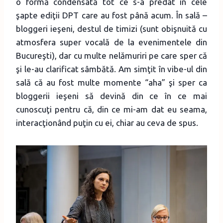
o formă condensată tot ce s-a predat în cele
şapte ediţii DPT care au fost până acum. În sală –
bloggeri ieşeni, destul de timizi (sunt obişnuită cu
atmosfera super vocală de la evenimentele din
Bucureşti), dar cu multe nelămuriri pe care sper că
şi le-au clarificat sâmbătă. Am simţit în vibe-ul din
sală că au fost multe momente “aha” şi sper ca
bloggerii ieşeni să devină din ce în ce mai
cunoscuţi pentru că, din ce mi-am dat eu seama,
interacţionând puţin cu ei, chiar au ceva de spus.