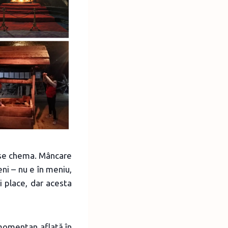
ă se chema. Mâncare
eni – nu e în meniu,
i place, dar acesta
momentan aflată în