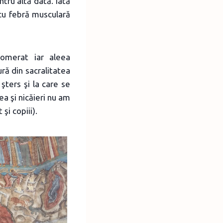
tru altă dată. Iată
 cu febră musculară
lomerat iar aleea
ră din sacralitatea
şters şi la care se
a şi nicăieri nu am
 şi copiii).