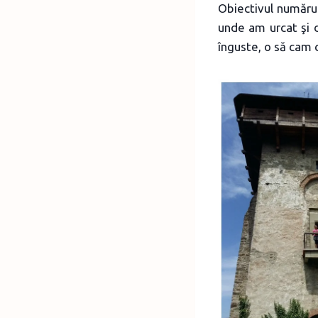
Obiectivul număru
unde am urcat şi 
înguste, o să cam c