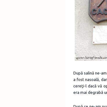
După salină ne-am 
a fost nasoală, dar
cereţi-l dacă vă o
era mai degrabă u
După ce ne-am pus