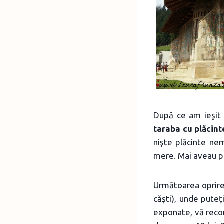
După ce am ieşit 
taraba cu plăcint
nişte plăcinte nem
mere. Mai aveau plă
Următoarea oprire
căşti), unde pute
exponate, vă recom