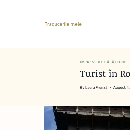
Skip
to
content
Traducerile mele
IMPRESII DE CĂLĂTORIE
Turist în R
By
Laura Frunză
August 4