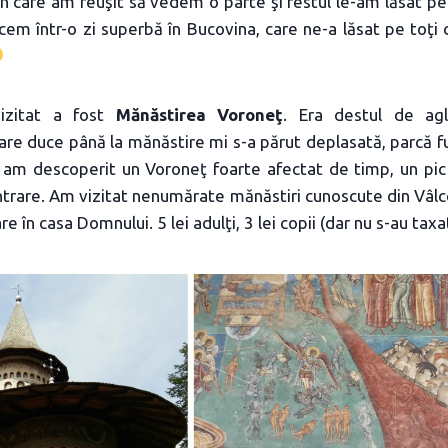
n care am reuşit să vedem o parte şi restul le-am lăsat pen
cem într-o zi superbă în Bucovina, care ne-a lăsat pe toţi
vizitat a fost
Mănăstirea Voroneţ
. Era destul de ag
are duce până la mănăstire mi s-a părut deplasată, parcă fu
i, am descoperit un Voroneţ foarte afectat de timp, un pic 
ntrare. Am vizitat nenumărate mănăstiri cunoscute din Vâlce
are în casa Domnului. 5 lei adulţi, 3 lei copii (dar nu s-au taxat