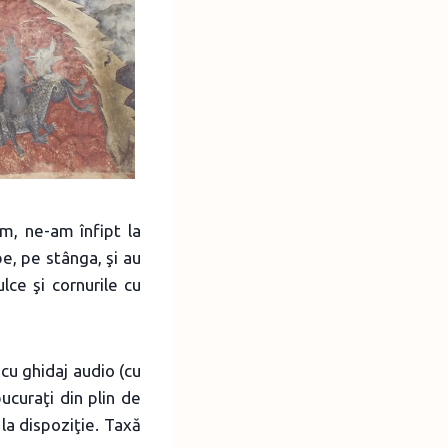
m, ne-am înfipt la
be, pe stânga, şi au
lce şi cornurile cu
cu ghidaj audio (cu
curaţi din plin de
la dispoziţie. Taxă