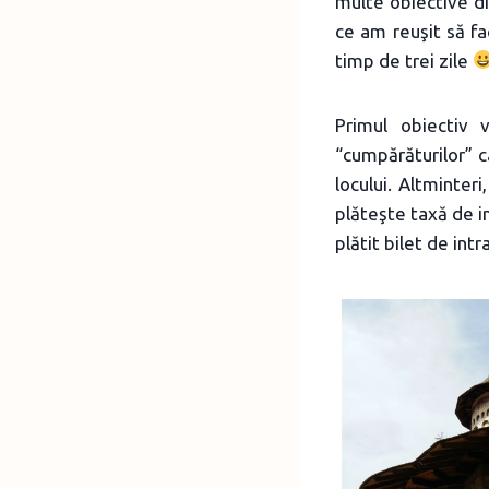
multe obiective di
ce am reuşit să fa
timp de trei zile
Primul obiectiv 
“cumpărăturilor” c
locului. Altminter
plăteşte taxă de i
plătit bilet de intr