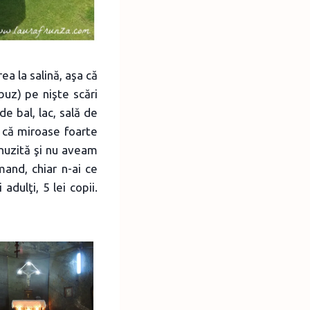
ea la salină, aşa că
buz) pe nişte scări
de bal, lac, sală de
i că miroase foarte
inuzită şi nu aveam
and, chiar n-ai ce
dulţi, 5 lei copii.