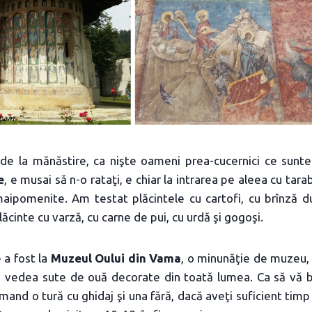
de la mănăstire, ca nişte oameni prea-cucernici ce sunte
e
, e musai să n-o rataţi, e chiar la intrarea pe aleea cu tara
aipomenite. Am testat plăcintele cu cartofi, cu brînză du
cinte cu varză, cu carne de pui, cu urdă şi gogoşi.
 a fost la
Muzeul Oului din Vama
, o minunăţie de muzeu, 
ţi vedea sute de ouă decorate din toată lumea. Ca să vă bu
and o tură cu ghidaj şi una fără, dacă aveţi suficient timp 