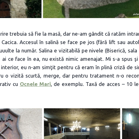
rire trebuia să fie la masă, dar ne-am gândit că ratăm intrar
Cacica. Accesul în salină se face pe jos (fără lift sau auto
ulte la număr. Salina e vizitabilă pe nivele (Biserică, sala 
 ai ce face în ea, nu există nimic amenajat. Mi s-a spus ş
 interior, eu n-am simţit pentru că eram în plină criză de s
ru o vizită scurtă, merge, dar pentru tratament n-o recom
rativ cu
Ocnele Mari
, de exemplu. Taxă de acces – 10 lei a