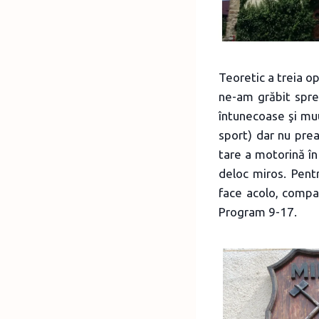
Teoretic a treia op
ne-am grăbit spre 
întunecoase şi muuu
sport) dar nu prea
tare a motorină în
deloc miros. Pent
face acolo, compa
Program 9-17.