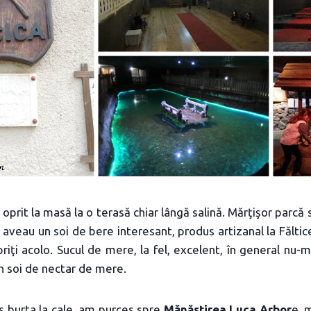
oprit la masă la o terasă chiar lângă salină. Mărţişor parc
 aveau un soi de bere interesant, produs artizanal la Făltic
priţi acolo. Sucul de mere, la fel, excelent, în general nu-m
n soi de nectar de mere.
 burta la cale, am purces spre
Mănăstirea Luca Arbor
e, 