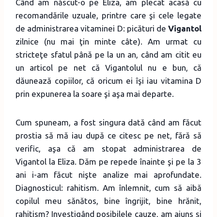
Când am născut-o pe Eliza, am plecat acasă cu
recomandările uzuale, printre care şi cele legate
de administrarea vitaminei D: picături de
Vigantol
zilnice (nu mai ţin minte câte). Am urmat cu
stricteţe sfatul până pe la un an, când am citit eu
un articol pe net că Vigantolul nu e bun, că
dăunează copiilor, că oricum ei îşi iau vitamina D
prin expunerea la soare şi aşa mai departe.
Cum spuneam, a fost singura dată când am făcut
prostia să mă iau după ce citesc pe net, fără să
verific, aşa că am stopat administrarea de
Vigantol la Eliza. Dăm pe repede înainte şi pe la 3
ani i-am făcut nişte analize mai aprofundate.
Diagnosticul: rahitism. Am înlemnit, cum să aibă
copilul meu sănătos, bine îngrijit, bine hrănit,
rahitism? Investigând posibilele cauze, am ajuns şi