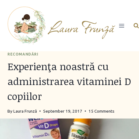
Skip
to
content
RECOMANDĂRI
Experienţa noastră cu
administrarea vitaminei D
copiilor
By
Laura Frunză
September 19, 2017
15 Comments