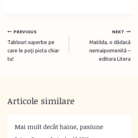
o
a
d
i
Post
PREVIOUS
NEXT
n
Tablouri superbe pe
Matilda, o dădacă
navigation
g
care le poţi picta chiar
nemaipomenită –
…
tu!
editura Litera
Articole similare
Mai mult decât haine, pasiune