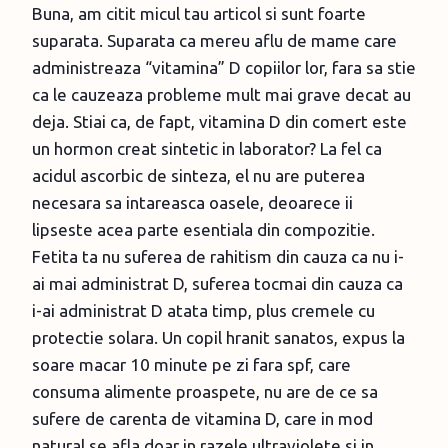
Buna, am citit micul tau articol si sunt foarte
suparata. Suparata ca mereu aflu de mame care
administreaza “vitamina” D copiilor lor, fara sa stie
ca le cauzeaza probleme mult mai grave decat au
deja. Stiai ca, de fapt, vitamina D din comert este
un hormon creat sintetic in laborator? La fel ca
acidul ascorbic de sinteza, el nu are puterea
necesara sa intareasca oasele, deoarece ii
lipseste acea parte esentiala din compozitie.
Fetita ta nu suferea de rahitism din cauza ca nu i-
ai mai administrat D, suferea tocmai din cauza ca
i-ai administrat D atata timp, plus cremele cu
protectie solara. Un copil hranit sanatos, expus la
soare macar 10 minute pe zi fara spf, care
consuma alimente proaspete, nu are de ce sa
sufere de carenta de vitamina D, care in mod
natural se afla doar in razele ultraviolete si in