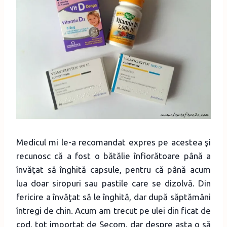
Medicul mi le-a recomandat expres pe acestea şi
recunosc că a fost o bătălie înfiorătoare până a
învăţat să înghită capsule, pentru că până acum
lua doar siropuri sau pastile care se dizolvă. Din
fericire a învăţat să le înghită, dar după săptămâni
întregi de chin. Acum am trecut pe ulei din ficat de
cod, tot importat de Secom, dar despre asta o să