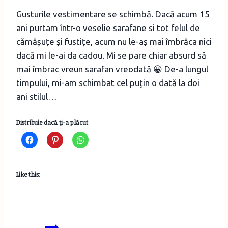
Gusturile vestimentare se schimbă. Dacă acum 15
ani purtam într-o veselie sarafane si tot felul de
cămășuțe și fustițe, acum nu le-aș mai îmbrăca nici
dacă mi le-ai da cadou. Mi se pare chiar absurd să
mai îmbrac vreun sarafan vreodată 😀 De-a lungul
timpului, mi-am schimbat cel puțin o dată la doi
ani stilul…
Distribuie dacă ţi-a plăcut
Like this:
Am