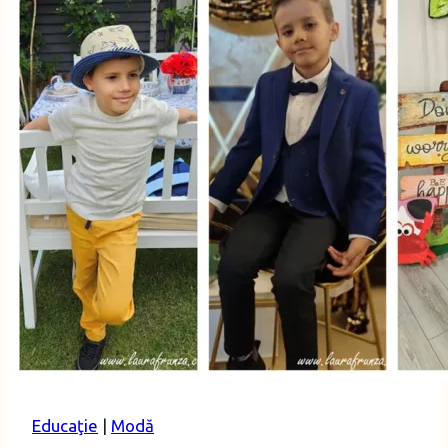
capsulă
Educaţie
|
Modă