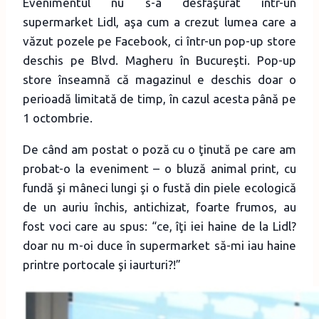
Evenimentul nu s-a desfăşurat într-un
supermarket Lidl, aşa cum a crezut lumea care a
văzut pozele pe Facebook, ci într-un pop-up store
deschis pe Blvd. Magheru în Bucureşti. Pop-up
store înseamnă că magazinul e deschis doar o
perioadă limitată de timp, în cazul acesta până pe
1 octombrie.
De când am postat o poză cu o ţinută pe care am
probat-o la eveniment – o bluză animal print, cu
fundă şi mâneci lungi şi o fustă din piele ecologică
de un auriu închis, antichizat, foarte frumos, au
fost voci care au spus: “ce, îţi iei haine de la Lidl?
doar nu m-oi duce în supermarket să-mi iau haine
printre portocale şi iaurturi?!”