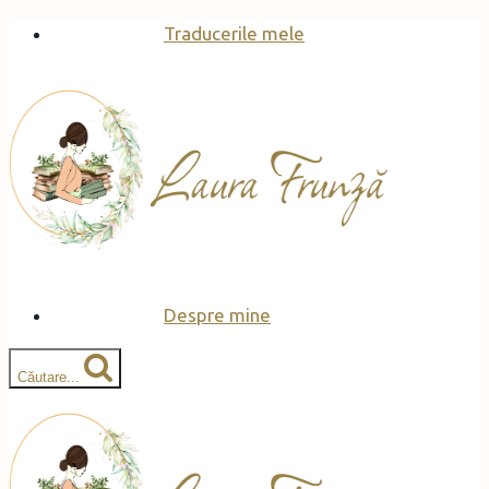
Skip
Traducerile mele
to
content
Despre mine
Căutare...