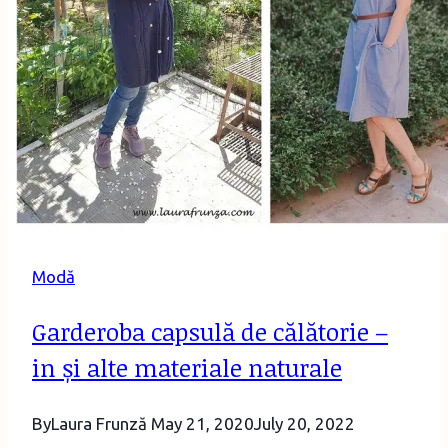
Modă
Garderoba capsulă de călătorie –
in și alte materiale naturale
By
Laura Frunză
May 21, 2020
July 20, 2022