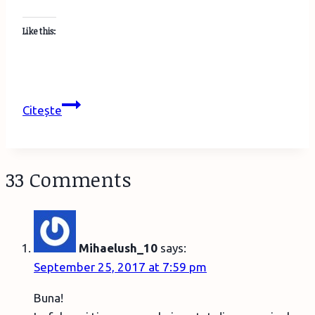
Like this:
Cu
Citește
pantaloni
scurți
la
33 Comments
teatru?
Un
pic
despre
Mihaelush_10
says:
educația
September 25, 2017 at 7:59 pm
vestimentară
la
Buna!
băieți