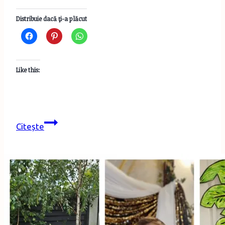
Distribuie dacă ţi-a plăcut
Like this:
Tricourile
Citește
–
piesa
de
bază
a
oricărei
garderobe