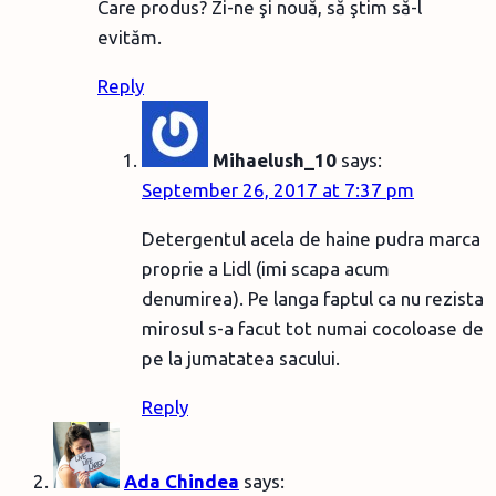
Care produs? Zi-ne şi nouă, să ştim să-l
evităm.
Reply
Mihaelush_10
says:
September 26, 2017 at 7:37 pm
Detergentul acela de haine pudra marca
proprie a Lidl (imi scapa acum
denumirea). Pe langa faptul ca nu rezista
mirosul s-a facut tot numai cocoloase de
pe la jumatatea sacului.
Reply
Ada Chindea
says: