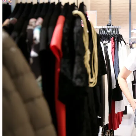
și
alte
spectacole