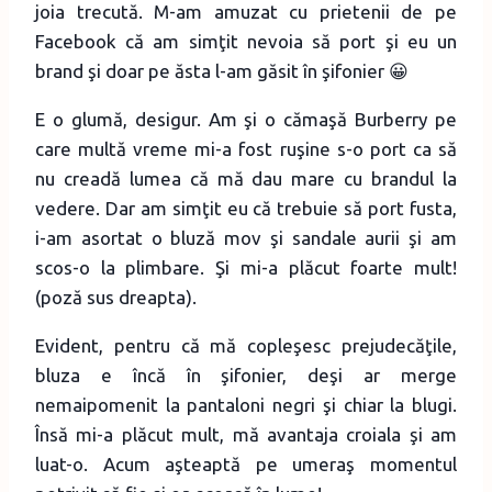
joia trecută. M-am amuzat cu prietenii de pe
Facebook că am simţit nevoia să port şi eu un
brand şi doar pe ăsta l-am găsit în şifonier 😀
E o glumă, desigur. Am şi o cămaşă Burberry pe
care multă vreme mi-a fost ruşine s-o port ca să
nu creadă lumea că mă dau mare cu brandul la
vedere. Dar am simţit eu că trebuie să port fusta,
i-am asortat o bluză mov şi sandale aurii şi am
scos-o la plimbare. Şi mi-a plăcut foarte mult!
(poză sus dreapta).
Evident, pentru că mă copleşesc prejudecăţile,
bluza e încă în şifonier, deşi ar merge
nemaipomenit la pantaloni negri şi chiar la blugi.
Însă mi-a plăcut mult, mă avantaja croiala şi am
luat-o. Acum aşteaptă pe umeraş momentul