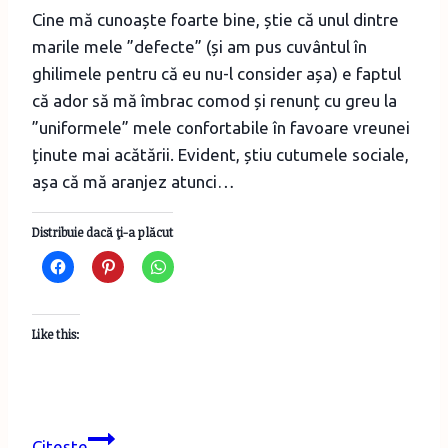
Cine mă cunoaște foarte bine, știe că unul dintre
marile mele ”defecte” (și am pus cuvântul în
ghilimele pentru că eu nu-l consider așa) e faptul
că ador să mă îmbrac comod și renunț cu greu la
”uniformele” mele confortabile în favoare vreunei
ținute mai acătării. Evident, știu cutumele sociale,
așa că mă aranjez atunci…
Distribuie dacă ţi-a plăcut
Like this:
Garderoba
Citește