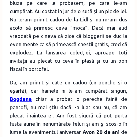
bluza pe care le probasem, pe care le-am
cumpărat. Au costat în jur de o sută şi un pic de lei.
Nu le-am primit cadou de la Lidl şi nu m-am dus
acolo să primesc ceva “moca”. Dacă mai aud
vreodată pe cineva că zice că bloggerii se duc la
evenimente ca să primească chestii gratis, cred că
explodez. La lansarea colecţiei, aproape toţi
invitaţii au plecat cu ceva în plasă şi cu un bon
fiscal în portofel.
Da, am primit şi câte un cadou (un poncho şi o
eşarfă), dar hainele ni le-am cumpărat singuri,
Bogdana
chiar a probat o pereche faină de
pantofi, nu mai ştiu dacă i-a luat sau nu, că am
plecat înaintea ei. Am fost sigură că pot purta
fusta aurie în nenumărate feluri şi am şi scos-o în
lume la evenimentul aniversar
Avon 20 de ani
de