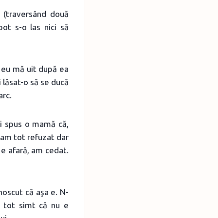
ă (traversând două
ot s-o las nici să
 eu mă uit după ea
 lăsat-o să se ducă
arc.
şi spus o mamă că,
 am tot refuzat dar
 e afară, am cedat.
noscut că aşa e. N-
 tot simt că nu e