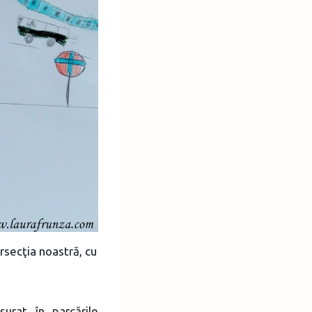
rsecţia noastră, cu
urat în parcările