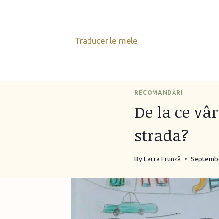
Skip
to
content
Traducerile mele
RECOMANDĂRI
De la ce vâ
strada?
By
Laura Frunză
Septembe