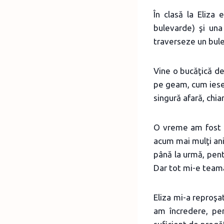
În clasă la Eliza
bulevarde) şi una
traverseze un bule
Vine o bucăţică d
pe geam, cum iese 
singură afară, chia
O vreme am fost f
acum mai mulţi ani
până la urmă, pent
Dar tot mi-e teamă
Eliza mi-a reproşa
am încredere, pe