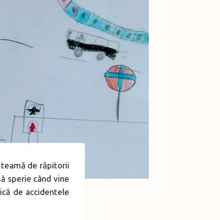
e teamă de răpitorii
mă sperie când vine
rică de accidentele