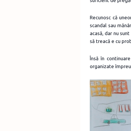
suficient de pregăt
Recunosc că uneor
scandal sau mănânc
acasă, dar nu sunt
să treacă e cu pro
Însă în continuar
organizate împreun