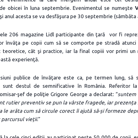
 de obicei în luna septembrie. Evenimentul se numeşte
V
şi anul acesta se va desfăşura pe 30 septembrie (sâmbăta 
cele 206 magazine Lidl participante din ţară vor fi reprez
or învăţa pe copii cum să se comporte pe stradă atunci 
t teoretice, cât şi practice, iar la final copiii vor primi u
astă experienţă.
esiuni publice de învăţare este ca, pe termen lung, să 
re sunt destul de semnificative în România. Referitor l
omisar-şef de poliţie Grigore George a declarat: “
suntem 
 rutier preventiv se pun la vârste fragede, iar prezența n
a le arăta cum să circule corect îi ajută să-și formeze depr
 parcursul vieții
.”
 la cele cinci ediţii au participat peste 50 000 de copii, e