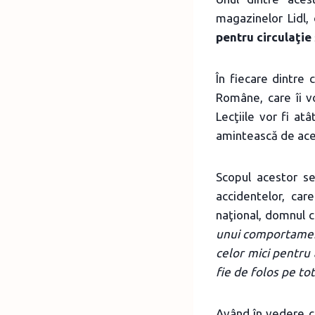
magazinelor Lidl,
pentru circulaţie
În fiecare dintre 
Române, care îi v
Lecţiile vor fi atâ
amintească de ace
Scopul acestor s
accidentelor, ca
naţional, domnul c
unui comportament
celor mici pentru 
fie de folos pe tot
Având în vedere că