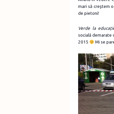
mari să creştem o g
de pietoni!
Verde la educație
socială demarate d
2015
Mi se pare