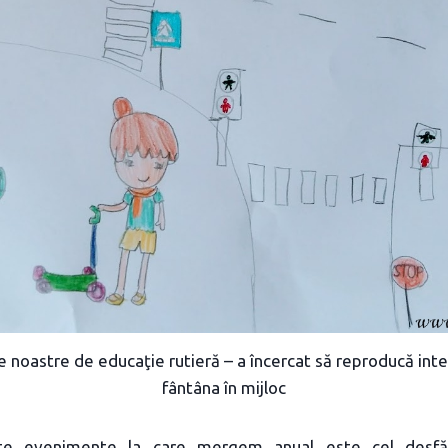
le noastre de educaţie rutieră – a încercat să reproducă inte
fântâna în mijloc
te evenimente la care mergem anual este cel desfăş