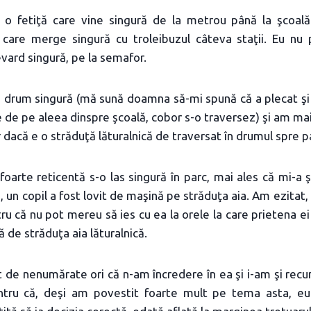
 e o fetiţă care vine singură de la metrou până la şcoal
 care merge singură cu troleibuzul câteva staţii. Eu nu p
vard singură, pe la semafor.
e drum singură (mă sună doamna să-mi spună că a plecat şi
de pe aleea dinspre şcoală, cobor s-o traversez) şi am mai
r dacă e o străduţă lăturalnică de traversat în drumul spre p
oarte reticentă s-o las singură în parc, mai ales că mi-a 
, un copil a fost lovit de maşină pe străduţa aia. Am ezitat,
ru că nu pot mereu să ies cu ea la orele la care prietena ei
 de străduţa aia lăturalnică.
t de nenumărate ori că n-am încredere în ea şi i-am şi recu
ntru că, deşi am povestit foarte mult pe tema asta, eu