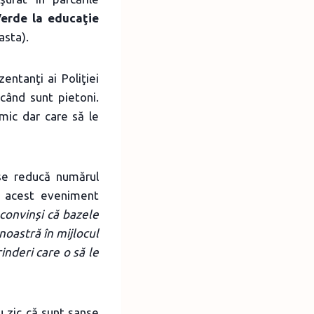
erde la educaţie
asta).
entanţi ai Poliţiei
când sunt pietoni.
n mic dar care să le
se reducă numărul
a acest eveniment
convinși că bazele
oastră în mijlocul
inderi care o să le
u zic că sunt şanse