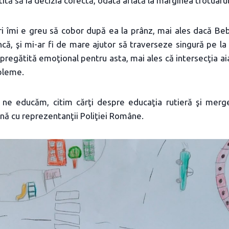
ită să ia decizia corectă, odată aflată la marginea trotuarul
i îmi e greu să cobor după ea la prânz, mai ales dacă Beb
ă, şi mi-ar fi de mare ajutor să traverseze singură pe la
 pregătită emoţional pentru asta, mai ales că intersecţia ai
bleme.
e ne educăm, citim cărţi despre educaţia rutieră şi me
ă cu reprezentanţii Poliţiei Române.