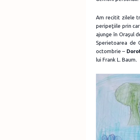
Am recitit zilele 
peripeţiile prin c
ajunge în Oraşul d
Sperietoarea de C
octombrie –
Dorot
lui Frank L. Baum.