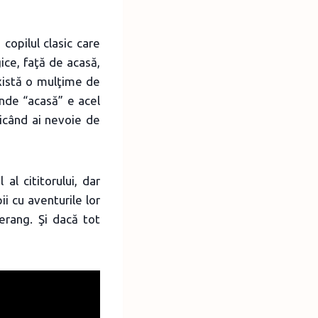
opilul clasic care
ice, faţă de acasă,
există o mulţime de
 unde “acasă” e acel
ricând ai nevoie de
 al cititorului, dar
ii cu aventurile lor
erang. Şi dacă tot