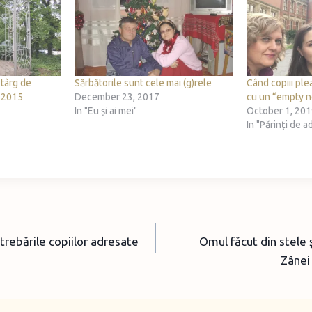
 târg de
Sărbătorile sunt cele mai (g)rele
Când copiii ple
i 2015
December 23, 2017
cu un “empty n
In "Eu și ai mei"
October 1, 20
In "Părinți de 
ntrebările copiilor adresate
Omul făcut din stele
Zânei