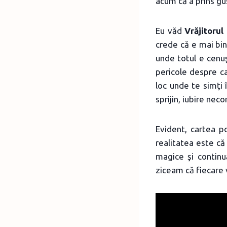
acum că a prins gu
Eu văd
Vrăjitorul
crede că e mai bin
unde totul e cenuş
pericole despre car
loc unde te simţi 
sprijin, iubire nec
Evident, cartea poa
realitatea este că 
magice şi continu
ziceam că fiecare v