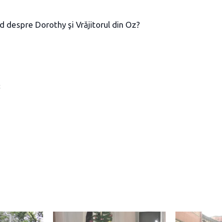
ed despre Dorothy şi Vrăjitorul din Oz?