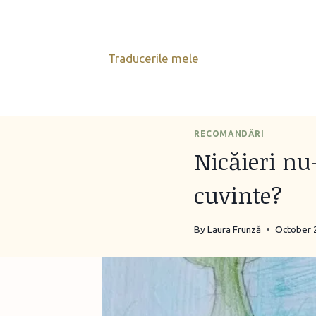
Skip
to
content
Traducerile mele
RECOMANDĂRI
Nicăieri nu-
cuvinte?
By
Laura Frunză
October 