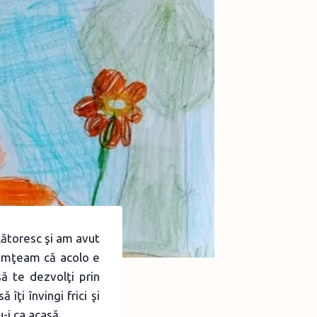
lătoresc şi am avut
simţeam că acolo e
ă te dezvolţi prin
îţi învingi frici şi
u-i ca acasă.