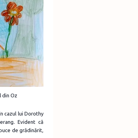
l din Oz
n cazul lui Dorothy
erang. Evident că
apuce de grădinărit,