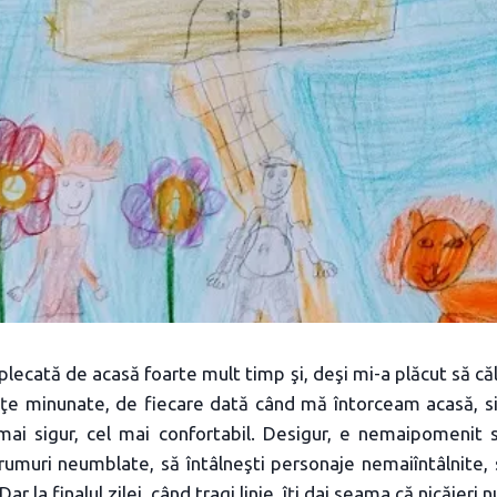
plecată de acasă foarte mult timp şi, deşi mi-a plăcut să că
ţe minunate, de fiecare dată când mă întorceam acasă, 
 mai sigur, cel mai confortabil. Desigur, e nemaipomenit s
drumuri neumblate, să întâlneşti personaje nemaiîntâlnite, să 
r la finalul zilei, când tragi linie, îţi dai seama că nicăieri n