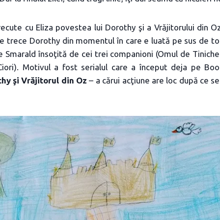
trecute cu Eliza povestea lui Dorothy şi a Vrăjitorului din 
are trece Dorothy din momentul în care e luată pe sus de t
e Smarald însoţită de cei trei companioni (Omul de Tinichea,
iori). Motivul a fost serialul care a început deja pe 
hy şi Vrăjitorul din Oz
– a cărui acţiune are loc după ce 