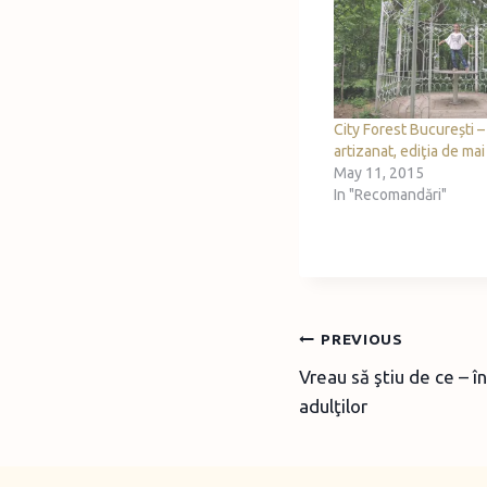
City Forest București –
artizanat, ediţia de ma
May 11, 2015
In "Recomandări"
Post
PREVIOUS
Vreau să ştiu de ce – î
navigation
adulţilor