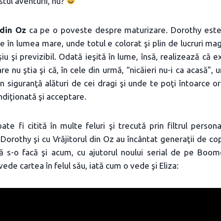
stul aventurii, nu?
 din Oz
ca pe o poveste despre maturizare. Dorothy este c
e în lumea mare, unde totul e colorat şi plin de lucruri mag
iu şi previzibil. Odată ieşită în lume, însă, realizează că 
e nu ştia şi că, în cele din urmă, “nicăieri nu-i ca acasă”,
în siguranţă alături de cei dragi şi unde te poţi întoarce o
ondiţionată şi acceptare.
te fi citită în multe feluri şi trecută prin filtrul personal
Dorothy şi cu Vrăjitorul din Oz au încântat generaţii de cop
ă s-o facă şi acum, cu ajutorul noului serial de pe Boom
ede cartea în felul său, iată cum o vede şi Eliza: