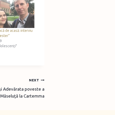
acă de acasă: interviu
ester”
19
adolescenți"
NEXT
 şi Adevărata poveste a
 Măseluţă la Cartemma