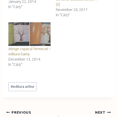
January 22, 2014
(3)
In "Cărţi"
November 20, 2017
In "Cărţi"
Atinge copacul fermecat –
editura Gama
December 13, 2014
In "Cărţi"
Post
#
editura arthur
Tags:
Post
PREVIOUS
NEXT