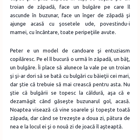
troian de zăpadă, face un bulgăre pe care îl
ascunde în buzunar, face un înger de zăpadă şi
ajunge acasă cu şosetele ude, povestindu-i
mamei, cu încântare, toate peripeţiile avute.
Peter e un model de candoare şi entuziasm
copilăresc. Pe el îl bucură o urmă în zăpadă, un băţ,
un bulgăre. Îi place să alunece la vale pe un troian
şi şi-ar dori să se bată cu bulgări cu băieţii cei mari,
dar ştie că trebuie să mai crească pentru asta. Nu
ştie că bulgării se topesc la căldură, aşa că e
dezamăgit când găseşte buzunarul gol, acasă.
Noaptea visează că vine soarele şi topeşte toată
zăpada, dar când se trezeşte a doua zi, pătura de
nea e la locul ei şi o nouă zi de joacă îl aşteaptă.