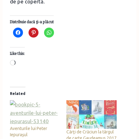
de pe copertă.
Distribuie dacă ţi-a plăcut
Like this:
L
o
a
d
Related
i
n
g
…
Aventurile lui Peter
Cărţi de Crăciun la târgul
Iepuraşul
de carte Gaudeamus 2017