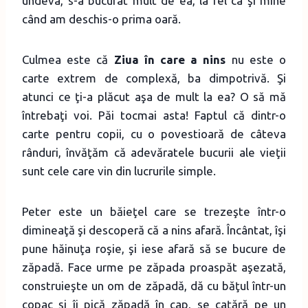
undeva, s-a bucurat mult de ea, la fel ca şi mine
când am deschis-o prima oară.
Culmea este că
Ziua în care a nins
nu este o
carte extrem de complexă, ba dimpotrivă. Şi
atunci ce ţi-a plăcut aşa de mult la ea? O să mă
întrebaţi voi. Păi tocmai asta! Faptul că dintr-o
carte pentru copii, cu o povestioară de câteva
rânduri, învăţăm că adevăratele bucurii ale vieţii
sunt cele care vin din lucrurile simple.
Peter este un băieţel care se trezeşte într-o
dimineaţă şi descoperă că a nins afară. Încântat, îşi
pune hăinuţa roşie, şi iese afară să se bucure de
zăpadă. Face urme pe zăpada proaspăt aşezată,
construieşte un om de zăpadă, dă cu băţul într-un
copac şi îi pică zăpadă în cap, se caţără pe un