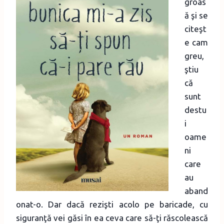
groas
ă şi se
citeşt
e cam
greu,
ştiu
că
sunt
destu
i
oame
ni
care
au
aband
onat-o. Dar dacă rezişti acolo pe baricade, cu
siguranţă vei găsi în ea ceva care să-ţi răscolească