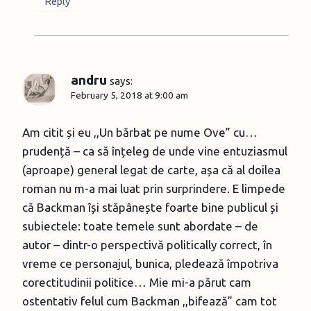
Reply
andru
says:
February 5, 2018 at 9:00 am
Am citit și eu ,,Un bărbat pe nume Ove” cu…
prudență – ca să înțeleg de unde vine entuziasmul
(aproape) general legat de carte, așa că al doilea
roman nu m-a mai luat prin surprindere. E limpede
că Backman își stăpânește foarte bine publicul și
subiectele: toate temele sunt abordate – de
autor – dintr-o perspectivă politically correct, în
vreme ce personajul, bunica, pledează împotriva
corectitudinii politice… Mie mi-a părut cam
ostentativ felul cum Backman ,,bifează” cam tot