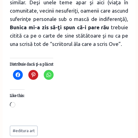
similar. Deşi unele teme apar şi aici (viaţa în
comunitate, vecinii nesuferiţi, oamenii care ascund
suferinţe personale sub o mască de indiferenţă),
Bunica mi-a zis să-ţi spun că-i pare rău
trebuie
citită ca pe o carte de sine stătătoare şi nu ca pe
una scrisă tot de “scriitorul ăla care a scris Ove”.
Distribuie dacă ţi-a plăcut
Like this:
L
o
a
Post
d
#
editura art
Tags: