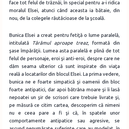
face tot felul de trăznăi, în special pentru a-i ridica
moralul Elsei, atunci când aceasta ia bătaie, din
nou, de la colegele răutăcioase de la şcoală.
Bunica Elsei a creat pentru fetiţă o lume paralelă,
intitulată
Tărâmul aproape treaz
, formată din
şase împărăţii. Lumea asta paralelă e plină de tot
felul de personaje, eroi şi anti-eroi, despre care ne
dăm seama ulterior că sunt inspirate din viaţa
reală a locatarilor din blocul Elsei. La prima vedere,
bunica ne e foarte simpatică şi oamenii din bloc
foarte antipatici, dar apoi bătrâna moare şi îi lasă
nepoatei un şir de scrisori care trebuie livrate şi,
pe măsură ce citim cartea, descoperim că nimeni
nu e ceea pare a fi şi că, în spatele unor
comportamente antipatice sau agresive, se
ascund nenumărate suferinţe care au modelat, în