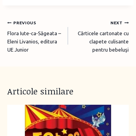
i
n
g
Post
PREVIOUS
NEXT
…
Flora Iute-ca-Săgeata –
Cărticele cartonate cu
navigation
Eleni Livanios, editura
clapete culisante
UE Junior
pentru bebeluşi
Articole similare