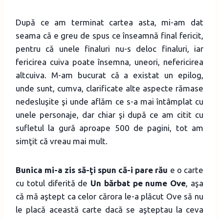
După ce am terminat cartea asta, mi-am dat
seama că e greu de spus ce înseamnă final fericit,
pentru că unele finaluri nu-s deloc finaluri, iar
fericirea cuiva poate însemna, uneori, nefericirea
altcuiva. M-am bucurat că a existat un epilog,
unde sunt, cumva, clarificate alte aspecte rămase
nedesluşite şi unde aflăm ce s-a mai întâmplat cu
unele personaje, dar chiar şi după ce am citit cu
sufletul la gură aproape 500 de pagini, tot am
simţit că vreau mai mult.
Bunica mi-a zis să-ţi spun că-i pare rău
e o carte
cu totul diferită de
Un bărbat pe nume Ove
, aşa
că mă aştept ca celor cărora le-a plăcut Ove să nu
le placă această carte dacă se aşteptau la ceva