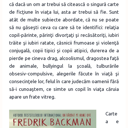
că dacă un om ar trebui să citească o singură carte
de ficţiune în viaţa lui, asta ar trebui să fie. Sunt
atât de multe subiecte abordate, că nu se poate
să nu găseşti ceva cu care să te identifici: relaţia
copil-părinte, părinţi divorţaţi şi recăsătoriţi, iubiri
trăite şi iubiri ratate, căsnicii frumoase şi violenţă
conjugală, copii tipici şi copii atipici, durerea de a
pierde pe cineva drag, alcoolismul, dragostea faţă
de animale, bullyingul la şcoală, tulburările
obsesiv-compulsive, alegerile făcute în viaţă şi
consecinţele lor, felul în care judecăm oamenii fără
să-i cunoaştem, ce simte un copil în viaţa căruia
apare un frate vitreg.
Carte
a e