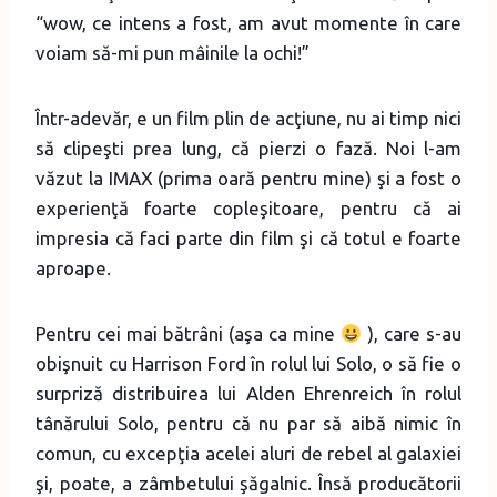
“wow, ce intens a fost, am avut momente în care
voiam să-mi pun mâinile la ochi!”
Într-adevăr, e un film plin de acţiune, nu ai timp nici
să clipeşti prea lung, că pierzi o fază. Noi l-am
văzut la IMAX (prima oară pentru mine) şi a fost o
experienţă foarte copleşitoare, pentru că ai
impresia că faci parte din film şi că totul e foarte
aproape.
Pentru cei mai bătrâni (aşa ca mine
), care s-au
obişnuit cu Harrison Ford în rolul lui Solo, o să fie o
surpriză distribuirea lui Alden Ehrenreich în rolul
tânărului Solo, pentru că nu par să aibă nimic în
comun, cu excepţia acelei aluri de rebel al galaxiei
şi, poate, a zâmbetului şăgalnic. Însă producătorii