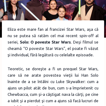
Eliza este mare fan al francizei Star Wars, aşa că
nu se putea să ratăm cel mai recent spin-off al
seriei,
Solo: O poveste Star Wars
. Deşi filmul se
cheamă “O poveste Star Wars”, el poate fi văzut
şi individual, fără legătură cu celelalte episoade.
Teoretic, se doreşte a fi un prequel Star Wars,
care să ne arate povestea vieţii lui Han Solo
înainte de a se întâlni cu Luke Skywalker: cum a
ajuns un pilot atât de bun, cum s-a împrietenit cu
Chewbacca, cum şi-a câştigat nava la cărţi, pe cine
a iubit şi a pierdut şi cum a ajuns să facă lucruri de