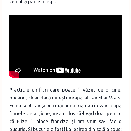
cealaltă parte a legii.
Practic e un film care poate fi văzut de oricine,
oricând, chiar dacă nu eşti neapărat fan Star Wars.
Eu nu sunt fan şi nici măcar nu mă dau în vânt după
filmele de acţiune, m-am dus să-l văd doar pentru
că Elizei îi place franciza şi am vrut să-i fac o
bucurie. Şi bucurie a fost! La ieşirea din sală a spus: