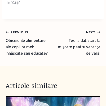
In "Cărţi"
Post
PREVIOUS
NEXT
Obiceiurile alimentare
Tedi a dat start la
navigation
ale copiilor mei:
mişcare pentru vacanţa
înnăscute sau educate?
de vară!
Articole similare