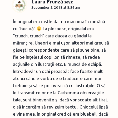
Laura Frunză
says:
September 5, 2018 at 8:54 am
În original era rustle dar nu mai rima în română
cu “bucură”
La plesnesc, originalul era
“crunch, crunch” care ducea cu gândul la
mărunţire. Uneori e mai uşor, alteori mai greu să
găseşti corespondente care să şi sune bine, să
fie pe înţelesul copiilor, să rimeze, să redea
acţiunile din ilustraţii etc. E muncă de echipă.
Într-adevăr un ochi proaspăt face foarte mult
atunci când e vorba de o traducere care mai
trebuie şi să se potrivească cu ilustraţiile. O să
le transmit celor de la Cartemma observaţiile
tale, sunt binevenite şi dacă vor scoate alt tiraj,
o să încercăm să revizuim textul. Ghiocelul lipsă
e vina mea, în original cred că era bluebell, dacă