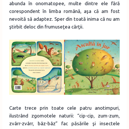
abunda în onomatopee, multe dintre ele fără
corespondent în limba română, aşa că am fost
nevoită să adaptez. Sper din toată inima că nu am
ştirbit deloc din frumuseţea cărţii.
Carte trece prin toate cele patru anotimpuri,
ilustrând zgomotele naturii: “cip-cip, zum-zum,
zvârr-zvârr, bâz-bâz” fac păsările şi insectele