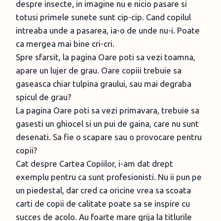
despre insecte, in imagine nu e nicio pasare si
totusi primele sunete sunt cip-cip. Cand copilul
intreaba unde a pasarea, ia-o de unde nu-i. Poate
ca mergea mai bine cri-cri.
Spre sfarsit, la pagina Oare poti sa vezi toamna,
apare un lujer de grau. Oare copiii trebuie sa
gaseasca chiar tulpina graului, sau mai degraba
spicul de grau?
La pagina Oare poti sa vezi primavara, trebuie sa
gasesti un ghiocel si un pui de gaina, care nu sunt
desenati. Sa fie o scapare sau o provocare pentru
copii?
Cat despre Cartea Copiilor, i-am dat drept
exemplu pentru ca sunt profesionisti. Nu ii pun pe
un piedestal, dar cred ca oricine vrea sa scoata
carti de copii de calitate poate sa se inspire cu
succes de acolo. Au foarte mare grija la titlurile