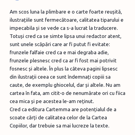
Am scos luna la plimbare e o carte foarte reușită,
ilustrațiile sunt fermecătoare, calitatea tiparului e
impecabila și se vede ca s-a lucrat la traducere.
Totuși cred ca se simte lipsa unui redactor atent,
sunt unele scăpări care ar fi putut fi evitate:
frunzele falfaie cred ca e mai degraba adie,
frunzele plesnesc cred ca ar fi fost mai potrivit
fosnesc și altele. În plus la câteva pagini lipsesc
din ilustrații ceea ce sunt îndemnați copiii sa
caute, de exemplu ghiocelul, dar și altele. Nu am
cartea în fata, am citit-o de nenumărate ori cu fiica
cea mica și pe acestea le-am reținut.
Cred ca editura Cartemma are potențialul de a
scoate cărți de calitatea celor de la Cartea
Copiilor, dar trebuie sa mai lucreze la texte.