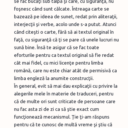
se fac bucăţi sub talpă şi care, cu siguranţă, nu
foşnesc când sunt călcate. Întreaga carte se
bazează pe ideea de sunet, redat prin aliteraţii,
interjecţii şi verbe, acolo unde s-a putut. Atunci
când citeşti o carte, fără să ai textul original în
faţă, cu siguranţă că ţi se pare că unele lucruri nu
sună bine. Însă te asigur că se fac toate
eforturile pentru ca textul original să fie redat
cât mai fidel, cu mici licenţe pentru limba
română, care nu este chiar atât de permisivă ca
limba engleză la anumite construcţii.
În general, evit să mai dau explicaţii cu privire la
alegerile mele în materie de traduceri, pentru
că de multe ori sunt criticate de persoane care
nu fac asta zi de zi ca să ştie exact cum
funcţionează mecanismul. Ţie ţi-am răspuns
pentru că te cunosc de multă vreme şi ştiu că