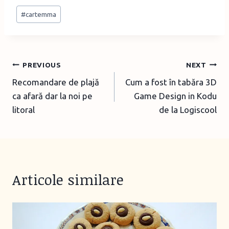
Post
d
#
cartemma
Tags:
i
n
g
Post
PREVIOUS
NEXT
…
Recomandare de plajă
Cum a fost în tabăra 3D
navigation
ca afară dar la noi pe
Game Design in Kodu
litoral
de la Logiscool
Articole similare