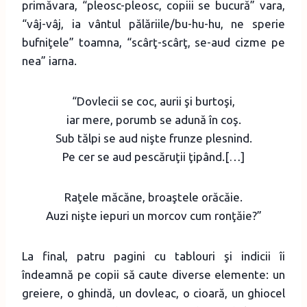
primăvara, “pleosc-pleosc, copiii se bucură” vara,
“vâj-vâj, ia vântul pălăriile/bu-hu-hu, ne sperie
bufniţele” toamna, “scârţ-scârţ, se-aud cizme pe
nea” iarna.
“Dovlecii se coc, aurii şi burtoşi,
iar mere, porumb se adună în coş.
Sub tălpi se aud nişte frunze plesnind.
Pe cer se aud pescăruţii ţipând.[…]
Raţele măcăne, broaştele orăcăie.
Auzi nişte iepuri un morcov cum ronţăie?”
La final, patru pagini cu tablouri şi indicii îi
îndeamnă pe copii să caute diverse elemente: un
greiere, o ghindă, un dovleac, o cioară, un ghiocel