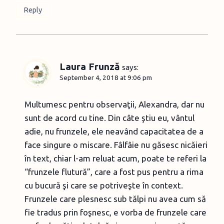
Reply
Laura Frunză
says:
September 4, 2018 at 9:06 pm
Multumesc pentru observaţii, Alexandra, dar nu
sunt de acord cu tine. Din câte ştiu eu, vântul
adie, nu frunzele, ele neavând capacitatea de a
face singure o miscare. Fâlfâie nu găsesc nicăieri
în text, chiar l-am reluat acum, poate te referi la
“frunzele flutură”, care a fost pus pentru a rima
cu bucură şi care se potriveşte în context.
Frunzele care plesnesc sub tălpi nu avea cum să
fie tradus prin foşnesc, e vorba de frunzele care