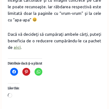
integral cartonate şi cu imagini concrete pe care
le poate recunoaşte. Iar răbdarea respectivă este
limitată doar la paginile cu “vrum-vrum” şi la cele
cu “apa-apa”
Dacă vă decideţi să cumpăraţi ambele cărţi, puteţi
beneficia de o reducere cumpărându-le ca pachet
de
aici
.
Distribuie dacă ţi-a plăcut
Like this:
L
o
a