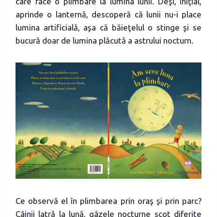
care face o plimbare la lumina lunii. Deşi, iniţial,
aprinde o lanternă, descoperă că lunii nu-i place
lumina artificială, aşa că băieţelul o stinge şi se
bucură doar de lumina plăcută a astrului nocturn.
Ce observă el în plimbarea prin oraş şi prin parc?
Câinii latră la lună, gâzele nocturne scot diferite