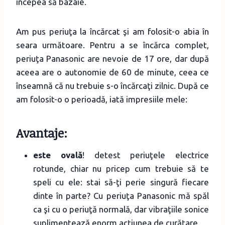
începea să bâzâie.
Am pus periuţa la încărcat şi am folosit-o abia în
seara următoare. Pentru a se încărca complet,
periuţa Panasonic are nevoie de 17 ore, dar după
aceea are o autonomie de 60 de minute, ceea ce
înseamnă că nu trebuie s-o încărcaţi zilnic. După ce
am folosit-o o perioadă, iată impresiile mele:
Avantaje:
este ovală
! detest periuţele electrice
rotunde, chiar nu pricep cum trebuie să te
speli cu ele: stai să-ţi perie singură fiecare
dinte în parte? Cu periuţa Panasonic mă spăl
ca şi cu o periuţă normală, dar vibraţiile sonice
suplimentează enorm acţiunea de curăţare.