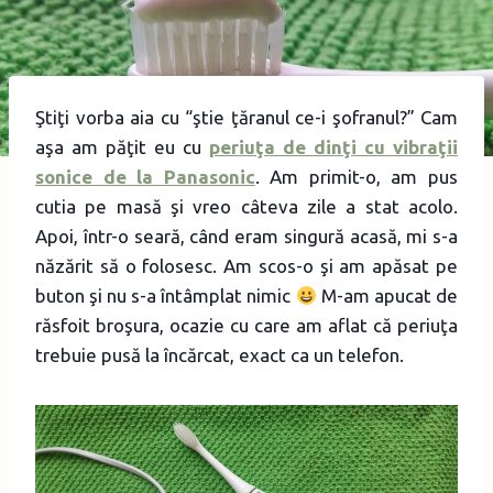
Ştiţi vorba aia cu “ştie ţăranul ce-i şofranul?” Cam
aşa am păţit eu cu
periuţa de dinţi cu vibraţii
sonice de la Panasonic
. Am primit-o, am pus
cutia pe masă şi vreo câteva zile a stat acolo.
Apoi, într-o seară, când eram singură acasă, mi s-a
năzărit să o folosesc. Am scos-o şi am apăsat pe
buton şi nu s-a întâmplat nimic
M-am apucat de
răsfoit broşura, ocazie cu care am aflat că periuţa
trebuie pusă la încărcat, exact ca un telefon.