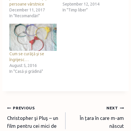
persoane vârstnice
September 12, 2014
December 11, 2017
In "Timp liber"
In "Recomandări"
Cum se curăţă şi se
îngrijesc…
August 5, 2016
In "Casă și grădină"
Post
PREVIOUS
NEXT
Christopher şi Pluş – un
În țara în care m-am
navigation
film pentru cei mici de
născut