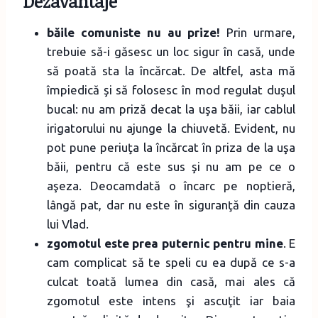
Dezavantaje
băile comuniste nu au prize!
Prin urmare,
trebuie să-i găsesc un loc sigur în casă, unde
să poată sta la încărcat. De altfel, asta mă
împiedică şi să folosesc în mod regulat duşul
bucal: nu am priză decat la uşa băii, iar cablul
irigatorului nu ajunge la chiuvetă. Evident, nu
pot pune periuţa la încărcat în priza de la uşa
băii, pentru că este sus şi nu am pe ce o
aşeza. Deocamdată o încarc pe noptieră,
lângă pat, dar nu este în siguranţă din cauza
lui Vlad.
zgomotul este prea puternic pentru mine
. E
cam complicat să te speli cu ea după ce s-a
culcat toată lumea din casă, mai ales că
zgomotul este intens şi ascuţit iar baia