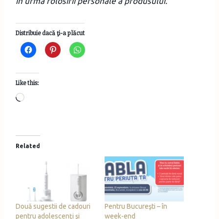
în urma folosirii personale a produsului.
Distribuie dacă ţi-a plăcut
Like this:
L
o
a
d
Related
i
n
g
…
Două sugestii de cadouri
Pentru Bucureşti – în
pentru adolescenţi şi
week-end