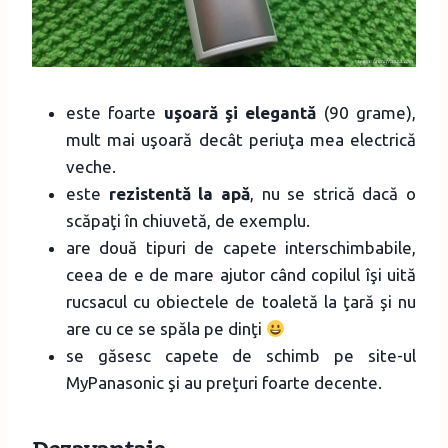
este foarte
uşoară şi elegantă
(90 grame),
mult mai uşoară decât periuţa mea electrică
veche.
este
rezistentă la apă
, nu se strică dacă o
scăpaţi în chiuvetă, de exemplu.
are două tipuri de capete interschimbabile,
ceea de e de mare ajutor când copilul îşi uită
rucsacul cu obiectele de toaletă la ţară şi nu
are cu ce se spăla pe dinţi
se găsesc capete de schimb pe site-ul
MyPanasonic şi au preţuri foarte decente.